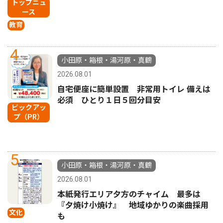
トップニュ
ース
教育
4
小田原・箱根・湯河原・真鶴
2026.08.01
自宅便座に簡単設置 非常用トイレ 備えは
必須 ひとり１日５回分目安
ピックアッ
プ（PR）
5
小田原・箱根・湯河原・真鶴
2026.08.01
本紙発行エリア夕方のチャイム 最多は
『夕焼け小焼け』 地域ゆかりの楽曲採用
文化
も