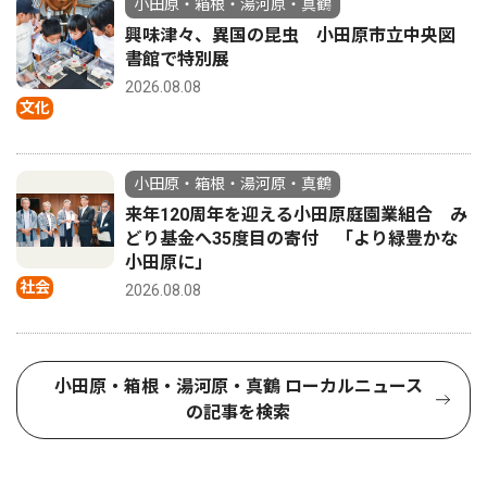
小田原・箱根・湯河原・真鶴
興味津々、異国の昆虫 小田原市立中央図
書館で特別展
2026.08.08
文化
小田原・箱根・湯河原・真鶴
来年120周年を迎える小田原庭園業組合 み
どり基金へ35度目の寄付 「より緑豊かな
小田原に」
社会
2026.08.08
小田原・箱根・湯河原・真鶴 ローカルニュース
の記事を検索