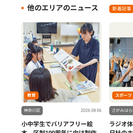
他のエリアのニュース
新着記事
教育
スポーツ
神奈川区
2026.08.06
さがみはら
小中学生でバリアフリー絵
ラジオ体
本 区制100周年に向け制作
日杜のホ