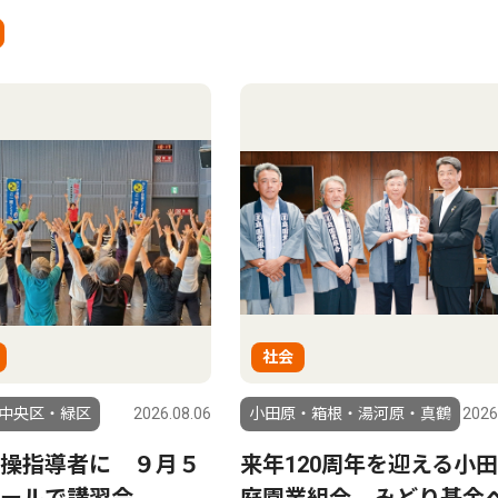
社会
中央区・緑区
2026.08.06
小田原・箱根・湯河原・真鶴
2026
操指導者に ９月５
来年120周年を迎える小
ールで講習会
庭園業組合 みどり基金へ