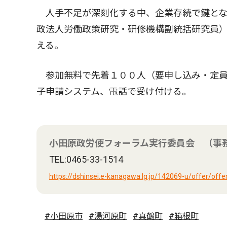
人手不足が深刻化する中、企業存続で鍵とな
政法人労働政策研究・研修機構副統括研究員
える。
参加無料で先着１００人（要申し込み・定員
子申請システム、電話で受け付ける。
小田原政労使フォーラム実行委員会 （事
TEL:0465-33-1514
https://dshinsei.e-kanagawa.lg.jp/142069-u/offer/off
#小田原市
#湯河原町
#真鶴町
#箱根町