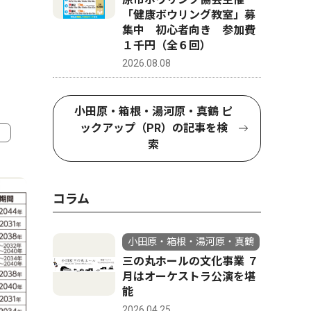
「健康ボウリング教室」募
集中 初心者向き 参加費
１千円（全６回）
2026.08.08
小田原・箱根・湯河原・真鶴 ピ
ックアップ（PR）の記事を検
索
4
5
コラム
小田原・箱根・湯河原・真鶴
三の丸ホールの文化事業 ７
月はオーケストラ公演を堪
能
2026.04.25