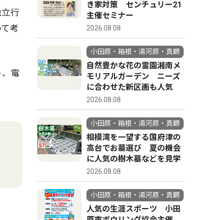
き家対策 センチュリー21
独立行
主催セミナー
いて考
2026.08.08
小田原・箱根・湯河原・真鶴
自然豊かな花の霊園湘南メ
ト、電
モリアルガーデン ニーズ
に合わせた新区画も人気
2026.08.08
小田原・箱根・湯河原・真鶴
相模湾を一望する国府津の
高台でお墓選び 夏の機会
に人気の樹木墓などを見学
2026.08.08
小田原・箱根・湯河原・真鶴
人気の生涯スポーツ 小田
原市ボウリング協会主催