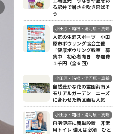
工場直売 うなぎや夏を彩
る駅弁で暑さを吹き飛ばそ
う
小田原・箱根・湯河原・真鶴
人気の生涯スポーツ 小田
原市ボウリング協会主催
「健康ボウリング教室」募
集中 初心者向き 参加費
１千円（全６回）
小田原・箱根・湯河原・真鶴
自然豊かな花の霊園湘南メ
モリアルガーデン ニーズ
に合わせた新区画も人気
小田原・箱根・湯河原・真鶴
自宅便座に簡単設置 非常
用トイレ 備えは必須 ひと