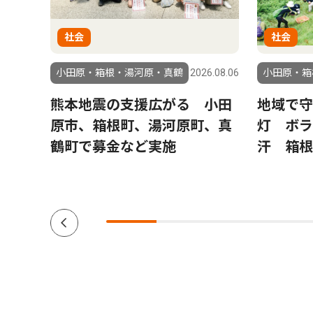
社会
社会
2.01.14
小田原・箱根・湯河原・真鶴
2026.08.06
小田原・箱
松坂桃
熊本地震の支援広がる 小田
地域で守
原市、箱根町、湯河原町、真
灯 ボラ
鶴町で募金など実施
汗 箱根