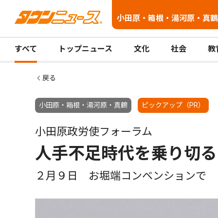
小田原・箱根・湯河原・真鶴
すべて
トップニュース
文化
社会
教
戻る
小田原・箱根・湯河原・真鶴
ピックアップ（PR）
小田原政労使フォーラム
人手不足時代を乗り切る
２月９日 お堀端コンベンションで