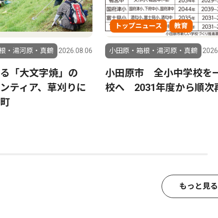
トップニュース
教育
根・湯河原・真鶴
2026.08.06
小田原・箱根・湯河原・真鶴
2026
る「大文字焼」の
小田原市 全小中学校を
ンティア、草刈りに
校へ 2031年度から順次
町
もっと見る