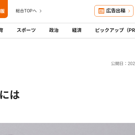
広告出稿
版
総合TOPへ
育
スポーツ
政治
経済
ピックアップ（P
公開日：2026
には