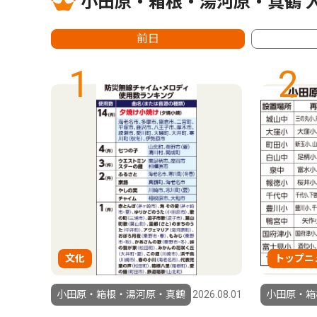
小田原・箱根・湯河原・真鶴 
前日
1
2
文化
トップニ
6.07.30
小田原・箱根・湯河原・真鶴
2026.08.01
小田原・箱