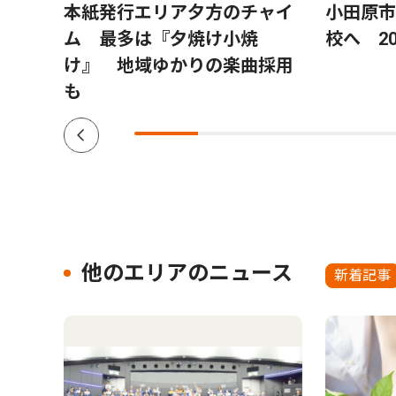
北高
本紙発行エリア夕方のチャイ
小田原市
ー投
ム 最多は『夕焼け小焼
校へ 2
目指
け』 地域ゆかりの楽曲採用
も
他のエリアのニュース
新着記事