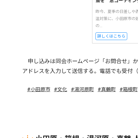
策を 窓コーティン
昨今、夏季の日差しや西
温対策に、小田原市の
の...
詳しくはこちら
申し込みは同会ホームページ「お問合せ」から
アドレスを入力して送信する。電話でも受付
#小田原市
#文化
#湯河原町
#真鶴町
#箱根町