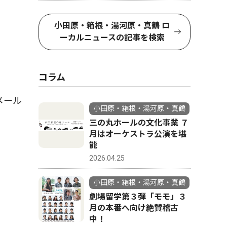
小田原・箱根・湯河原・真鶴 ロ
ーカルニュースの記事を検索
コラム
メール
小田原・箱根・湯河原・真鶴
。
三の丸ホールの文化事業 ７
月はオーケストラ公演を堪
能
2026.04.25
小田原・箱根・湯河原・真鶴
劇場留学第３弾「モモ」３
月の本番へ向け絶賛稽古
中！