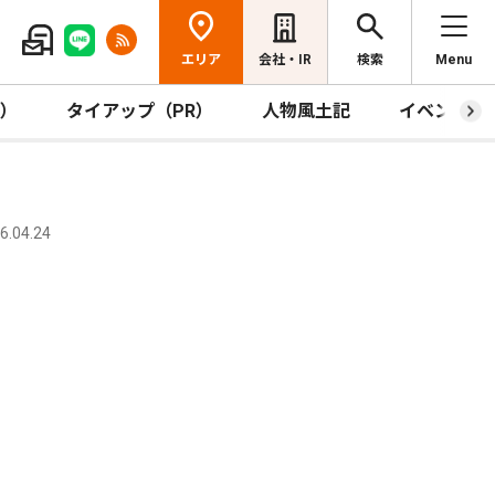
エリア
会社・IR
検索
Menu
R）
タイアップ（PR）
人物風土記
イベント
.04.24