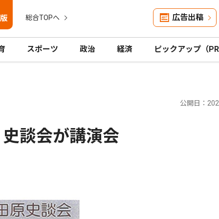
広告出稿
版
総合TOPへ
育
スポーツ
政治
経済
ピックアップ（P
公開日：2026
 史談会が講演会