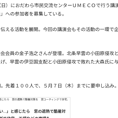
（日）におだわら市民交流センターＵＭＥＣＯで行う講
程」への参加者を募集している。
伝える活動を展開。今回の講演会もその活動の一環で
会会員の金子浩之さんが登壇。北条早雲の小田原侵攻
上げ、早雲の伊豆国支配と小田原侵攻で敗れた大森氏に
円。先着１００人で、５月７日（木）までに要申し込み
い…」と感じたら 窓の遮熱で酷暑対