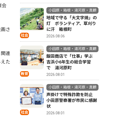
演会
小田原・箱根・湯河原・真鶴
地域で守る「大文字焼」の
灯 ボランティア、草刈り
企画さ
に汗 箱根町
社会
2026.08.06
小田原・箱根・湯河原・真鶴
と関連
飯田商店で「仕事」学ぶ
与えた
吉浜小6年生の総合学習
で 湯河原町
教育
2026.08.01
。
小田原・箱根・湯河原・真鶴
声掛けで特殊詐欺を防止
小田原警察署が市民に感謝
状
社会
2026.08.01