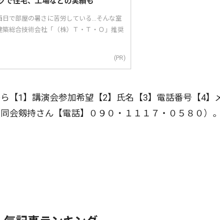
グで住宅、工場などの実績も
日で部屋の暑さに苦労している...そんな室
建築総合技術会社「（株）Ｔ・Ｔ・Ｏ」推奨
(PR)
【1】講演会参加希望【2】氏名【3】電話番号【4】
（同会剱持さん【電話】０９０・１１１７・０５８０）