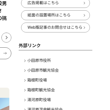
広告掲載はこちら
校男
夏のダイヤモンド富士 小田
大漁と安
さ
原市内で撮影シーズン 2026
鶴町で貴
紙面の設置場所はこちら
の挑
年は8月11日から
Web版記事のお問合せはこちら
外部リンク
小田原市役所
小田原市観光協会
箱根町役場
箱根町観光協会
湯河原町役場
湯河原温泉観光協会