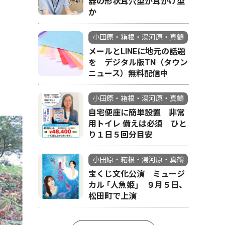
器の形状耳穴型か耳かけ型
か
小田原・箱根・湯河原・真鶴
メールとLINEに地元の話題
を デジタル版TN（タウン
ニュース）無料配信中
小田原・箱根・湯河原・真鶴
自宅便座に簡単設置 非常
用トイレ 備えは必須 ひと
り１日５回分目安
小田原・箱根・湯河原・真鶴
宝くじ文化公演 ミュージ
カル ｢人魚姫｣ ９月５日、
松田町で上演