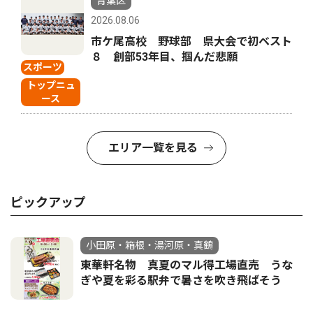
青葉区
2026.08.06
市ケ尾高校 野球部 県大会で初ベスト
８ 創部53年目、掴んだ悲願
スポーツ
トップニュ
ース
エリア一覧を見る
ピックアップ
小田原・箱根・湯河原・真鶴
東華軒名物 真夏のマル得工場直売 うな
ぎや夏を彩る駅弁で暑さを吹き飛ばそう