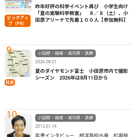
昨年好評の科学イベント再び 小学生向け
「夏の実験科学教室」 ８／８（土）、小
ピックアッ
田原アリーナで先着１００人【参加無料】
プ（PR）
9
小田原・箱根・湯河原・真鶴
2026.08.01
夏のダイヤモンド富士 小田原市内で撮影
シーズン 2026年は8月11日から
社会
10
小田原・箱根・湯河原・真鶴
2012.01.14
年男インタビュー 相洋高校出身 松坂桃