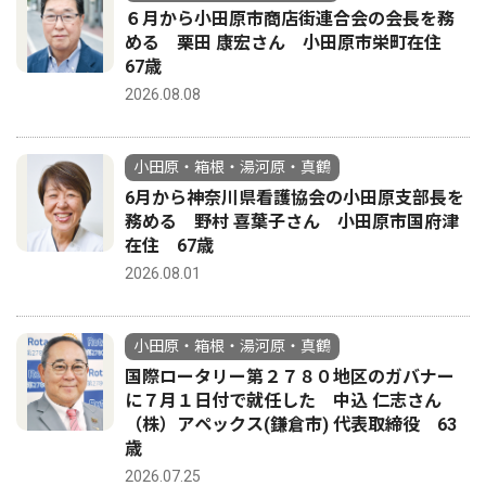
６月から小田原市商店街連合会の会長を務
める 栗田 康宏さん 小田原市栄町在住
67歳
2026.08.08
小田原・箱根・湯河原・真鶴
6月から神奈川県看護協会の小田原支部長を
務める 野村 喜葉子さん 小田原市国府津
在住 67歳
2026.08.01
小田原・箱根・湯河原・真鶴
国際ロータリー第２７８０地区のガバナー
に７月１日付で就任した 中込 仁志さん
（株）アペックス(鎌倉市) 代表取締役 63
歳
2026.07.25