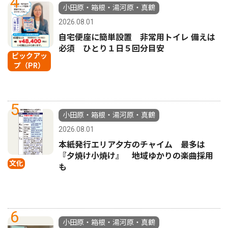
4
小田原・箱根・湯河原・真鶴
2026.08.01
自宅便座に簡単設置 非常用トイレ 備えは
必須 ひとり１日５回分目安
ピックアッ
プ（PR）
5
小田原・箱根・湯河原・真鶴
2026.08.01
本紙発行エリア夕方のチャイム 最多は
『夕焼け小焼け』 地域ゆかりの楽曲採用
文化
も
6
小田原・箱根・湯河原・真鶴