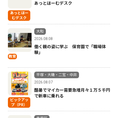
あっとほーむデスク
あっとほー
むデスク
大和
2026.08.08
働く親の姿に学ぶ 保育園で「職場体
験」
教育
平塚・大磯・二宮・中井
2026.08.07
酷暑でマイカー需要急増月々１万５千円
で新車に乗れる
ピックアッ
プ（PR）