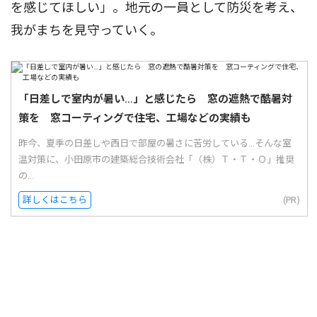
を感じてほしい」。地元の一員として防災を考え、
我がまちを見守っていく。
「日差しで室内が暑い…」と感じたら 窓の遮熱で酷暑対
策を 窓コーティングで住宅、工場などの実績も
昨今、夏季の日差しや西日で部屋の暑さに苦労している...そんな室
温対策に、小田原市の建築総合技術会社「（株）Ｔ・Ｔ・Ｏ」推奨
の...
詳しくはこちら
(PR)