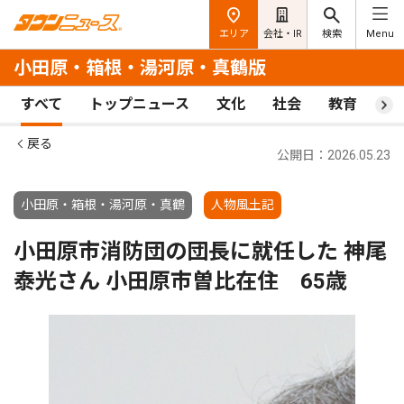
エリア
会社・IR
検索
Menu
小田原・箱根・湯河原・真鶴版
すべて
トップニュース
文化
社会
教育
ス
戻る
公開日：2026.05.23
小田原・箱根・湯河原・真鶴
人物風土記
小田原市消防団の団長に就任した 神尾
泰光さん 小田原市曽比在住 65歳