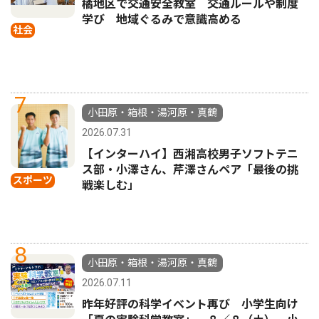
橘地区で交通安全教室 交通ルールや制度
学び 地域ぐるみで意識高める
社会
7
小田原・箱根・湯河原・真鶴
2026.07.31
【インターハイ】西湘高校男子ソフトテニ
ス部・小澤さん、芹澤さんペア「最後の挑
スポーツ
戦楽しむ」
8
小田原・箱根・湯河原・真鶴
2026.07.11
昨年好評の科学イベント再び 小学生向け