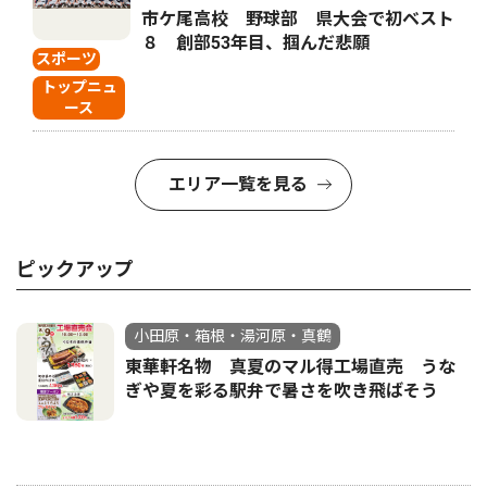
市ケ尾高校 野球部 県大会で初ベスト
８ 創部53年目、掴んだ悲願
スポーツ
トップニュ
ース
エリア一覧を見る
ピックアップ
小田原・箱根・湯河原・真鶴
東華軒名物 真夏のマル得工場直売 うな
ぎや夏を彩る駅弁で暑さを吹き飛ばそう