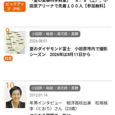
「夏の実験科学教室」 ８／８（土）、小
ピックアッ
田原アリーナで先着１００人【参加無料】
プ（PR）
9
小田原・箱根・湯河原・真鶴
2026.08.01
夏のダイヤモンド富士 小田原市内で撮影
シーズン 2026年は8月11日から
社会
10
小田原・箱根・湯河原・真鶴
2012.01.14
年男インタビュー 相洋高校出身 松坂桃
李（とおり）さん（23歳）