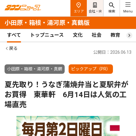
エリア
会社・IR
検索
Menu
小田原・箱根・湯河原・真鶴版
すべて
トップニュース
文化
社会
教育
ス
戻る
公開日：2026.06.13
小田原・箱根・湯河原・真鶴
ピックアップ（PR）
夏先取り！うなぎ蒲焼弁当と夏駅弁が
お買得 東華軒 6月14日は人気の工
場直売