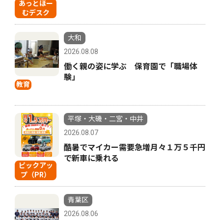
あっとほー
むデスク
大和
2026.08.08
働く親の姿に学ぶ 保育園で「職場体
験」
教育
平塚・大磯・二宮・中井
2026.08.07
酷暑でマイカー需要急増月々１万５千円
で新車に乗れる
ピックアッ
プ（PR）
青葉区
2026.08.06