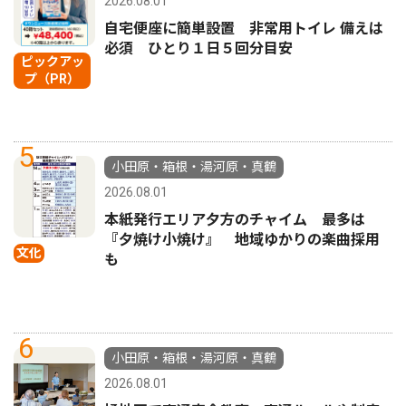
2026.08.01
自宅便座に簡単設置 非常用トイレ 備えは
必須 ひとり１日５回分目安
ピックアッ
プ（PR）
5
小田原・箱根・湯河原・真鶴
2026.08.01
本紙発行エリア夕方のチャイム 最多は
『夕焼け小焼け』 地域ゆかりの楽曲採用
文化
も
6
小田原・箱根・湯河原・真鶴
2026.08.01