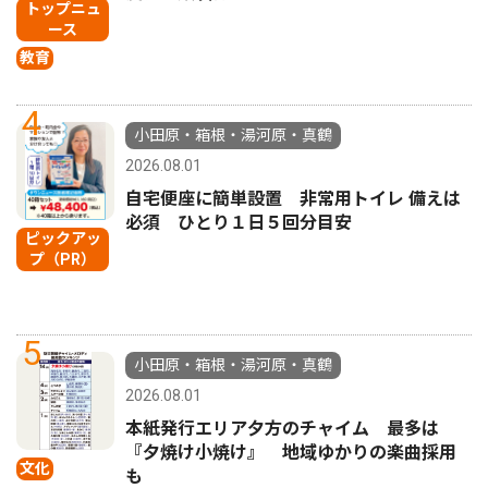
トップニュ
ース
教育
4
小田原・箱根・湯河原・真鶴
2026.08.01
自宅便座に簡単設置 非常用トイレ 備えは
必須 ひとり１日５回分目安
ピックアッ
プ（PR）
5
小田原・箱根・湯河原・真鶴
2026.08.01
本紙発行エリア夕方のチャイム 最多は
『夕焼け小焼け』 地域ゆかりの楽曲採用
文化
も