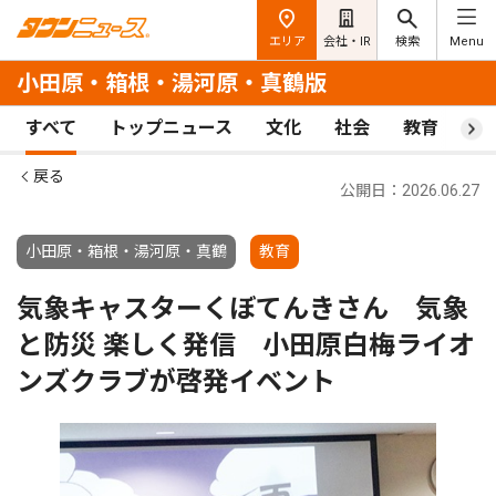
エリア
会社・IR
検索
Menu
小田原・箱根・湯河原・真鶴版
すべて
トップニュース
文化
社会
教育
ス
戻る
公開日：2026.06.27
小田原・箱根・湯河原・真鶴
教育
気象キャスターくぼてんきさん 気象
と防災 楽しく発信 小田原白梅ライオ
ンズクラブが啓発イベント