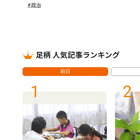
#政治
足柄 人気記事ランキング
前日
1
2