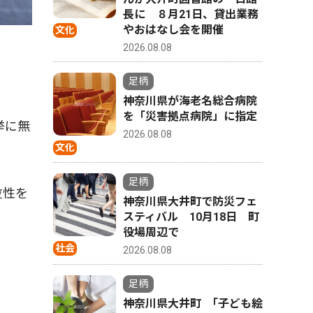
長に ８月21日、貸出業務
やおはなし会を開催
文化
2026.08.08
足柄
神奈川県が海老名総合病院
を「災害拠点病院」に指定
挙に無
2026.08.08
文化
足柄
位性を
神奈川県大井町で防災フェ
スティバル 10月18日 町
役場周辺で
社会
2026.08.08
足柄
神奈川県大井町 ｢子ども絵