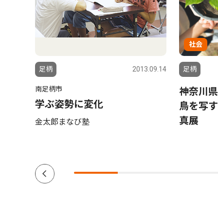
社会
6.08.01
足柄
2013.09.14
足柄
南足柄市
 松
神奈川県
学ぶ姿勢に変化
鳥を写
真展
金太郎まなび塾