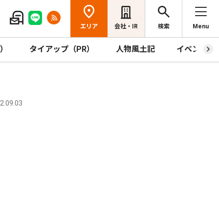
エリア
会社・IR
検索
Menu
R）
タイアップ（PR）
人物風土記
イベント
.09.03