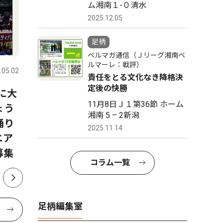
ム湘南１-０清水
2025.12.05
足柄
社会
社会
ベルマガ通信（Ｊリーグ湘南ベ
ルマーレ：戦評）
.05.02
足柄
2026.08.01
足柄
責任をとる文化なき降格決
定後の快勝
日に大
「ＫＯＵＧＥＩ ＥＸＰＯ ㏌
神奈川県
11月8日Ｊ１第36節 ホーム
ょう
ＫＡＮＡＧＡＷＡ」イベント
殊詐欺等
湘南 5 – 2新潟
踊り
に堀田真由さん、磯村勇斗さ
状
2025.11.14
ニア
んの出演決定
募集
コラム一覧
足柄編集室