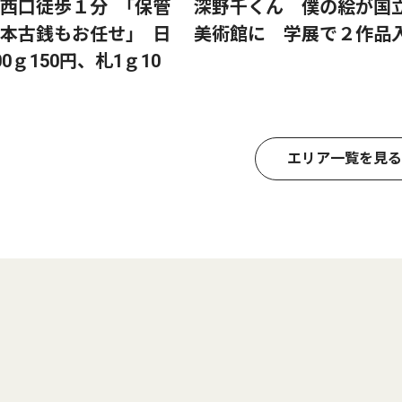
西口徒歩１分 ｢保管
深野千くん 僕の絵が国
本古銭もお任せ｣ 日
美術館に 学展で２作品
0ｇ150円、札1ｇ10
エリア一覧を見る