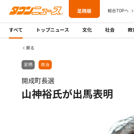
足柄版
総合TOPへ
すべて
トップニュース
文化
社会
教
戻る
足柄
政治
開成町長選
山神裕氏が出馬表明