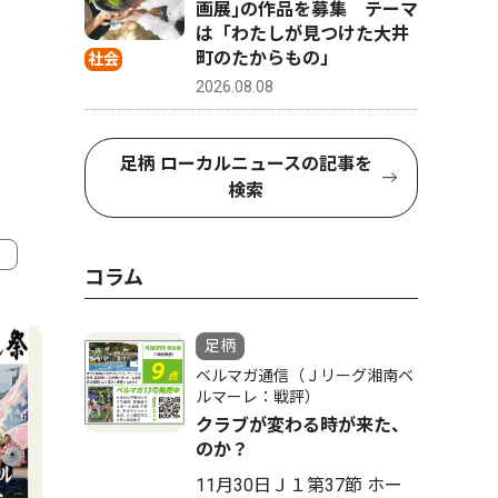
画展｣の作品を募集 テーマ
は「わたしが見つけた大井
町のたからもの」
社会
2026.08.08
足柄 ローカルニュースの記事を
検索
コラム
4
5
足柄
ベルマガ通信（Ｊリーグ湘南ベ
ルマーレ：戦評）
クラブが変わる時が来た、
のか？
11月30日Ｊ１第37節 ホー