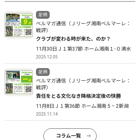
足柄
ベルマガ通信（Ｊリーグ湘南ベルマーレ：
戦評）
クラブが変わる時が来た、のか？
11月30日Ｊ１第37節 ホーム湘南１-０清水
2025.12.05
足柄
ベルマガ通信（Ｊリーグ湘南ベルマーレ：
戦評）
責任をとる文化なき降格決定後の快勝
11月8日Ｊ１第36節 ホーム湘南 5 – 2新潟
2025.11.14
コラム一覧