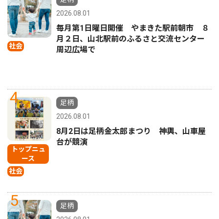
2026.08.01
毎月第1日曜日開催 やまきた駅前朝市 ８
月２日、山北駅前のふるさと交流センター
社会
周辺広場で
4
足柄
2026.08.01
8月2日は足柄金太郎まつり 神輿、山車屋
台が競演
トップニュ
ース
社会
5
足柄