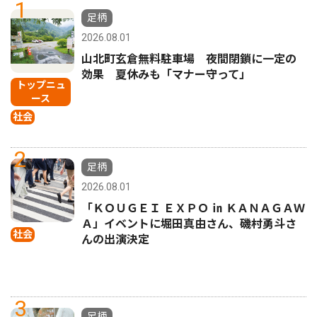
1
足柄
2026.08.01
山北町玄倉無料駐車場 夜間閉鎖に一定の
効果 夏休みも「マナー守って」
トップニュ
ース
社会
2
足柄
2026.08.01
「ＫＯＵＧＥＩ ＥＸＰＯ ㏌ ＫＡＮＡＧＡＷ
Ａ」イベントに堀田真由さん、磯村勇斗さ
社会
んの出演決定
3
足柄