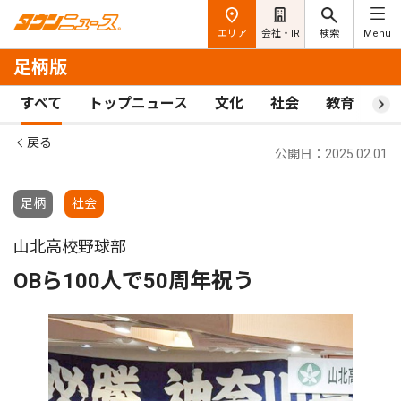
エリア
会社・IR
検索
Menu
足柄版
すべて
トップニュース
文化
社会
教育
ス
戻る
公開日：2025.02.01
足柄
社会
山北高校野球部
OBら100人で50周年祝う