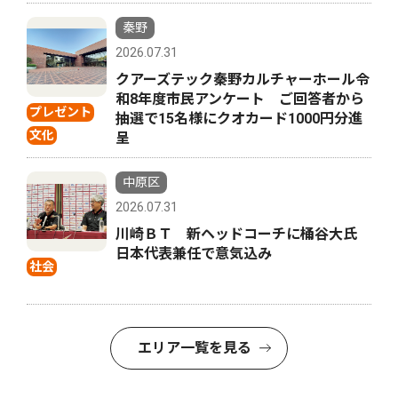
秦野
2026.07.31
クアーズテック秦野カルチャーホール令
和8年度市民アンケート ご回答者から
プレゼント
抽選で15名様にクオカード1000円分進
文化
呈
中原区
2026.07.31
川崎ＢＴ 新ヘッドコーチに桶谷大氏
日本代表兼任で意気込み
社会
エリア一覧を見る