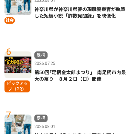
2026.08.01
神奈川県が神奈川県警の現職警察官が執筆
した短編小説「詐欺見聞録」を映像化
社会
6
足柄
2026.07.25
第50回｢足柄金太郎まつり｣ 南足柄市内最
大の祭り ８月２日（日）開催
ピックアッ
プ（PR）
7
足柄
2026.08.01