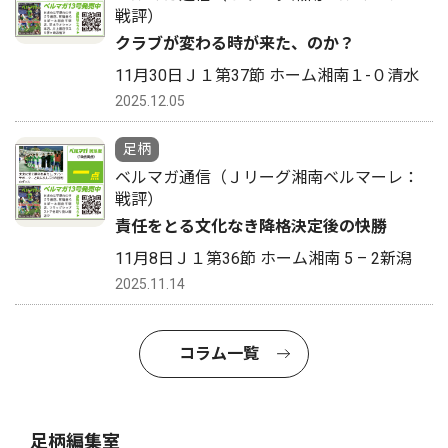
戦評）
クラブが変わる時が来た、のか？
11月30日Ｊ１第37節 ホーム湘南１-０清水
2025.12.05
足柄
ベルマガ通信（Ｊリーグ湘南ベルマーレ：
戦評）
責任をとる文化なき降格決定後の快勝
11月8日Ｊ１第36節 ホーム湘南 5 – 2新潟
2025.11.14
コラム一覧
足柄編集室