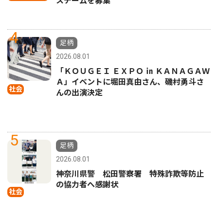
スチームを募集
4
足柄
2026.08.01
「ＫＯＵＧＥＩ ＥＸＰＯ ㏌ ＫＡＮＡＧＡＷ
Ａ」イベントに堀田真由さん、磯村勇斗さ
社会
んの出演決定
5
足柄
2026.08.01
神奈川県警 松田警察署 特殊詐欺等防止
の協力者へ感謝状
社会