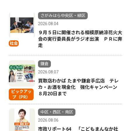
さがみはら中央区・緑区
2026.08.04
９月５日に開催される相模原納涼花火大
会の実行委員長がラジオ出演 ＰＲに奔
社会
走
鎌倉
2026.08.07
買取店わかば たまや鎌倉手広店 テレ
カ・お酒を現金化 強化キャンペーン
ピックアッ
８月20日まで
プ（PR）
中区・西区・南区
2026.08.06
市政リポート64 「こどもまんなか社