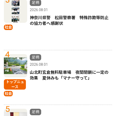
足柄
2026.08.01
神奈川県警 松田警察署 特殊詐欺等防止
の協力者へ感謝状
社会
4
足柄
2026.08.01
山北町玄倉無料駐車場 夜間閉鎖に一定の
効果 夏休みも「マナー守って」
トップニュ
ース
社会
5
足柄