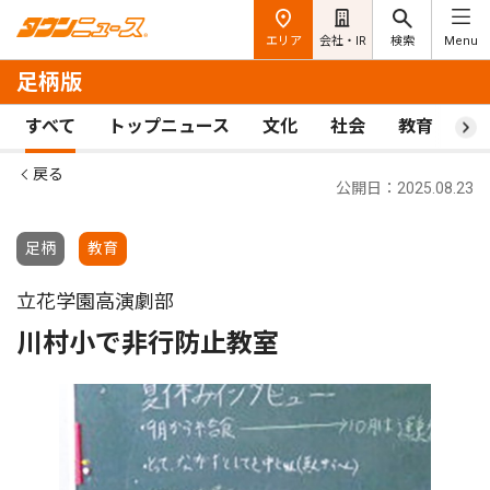
エリア
会社・IR
検索
Menu
足柄版
すべて
トップニュース
文化
社会
教育
ス
戻る
公開日：2025.08.23
足柄
教育
立花学園高演劇部
川村小で非行防止教室