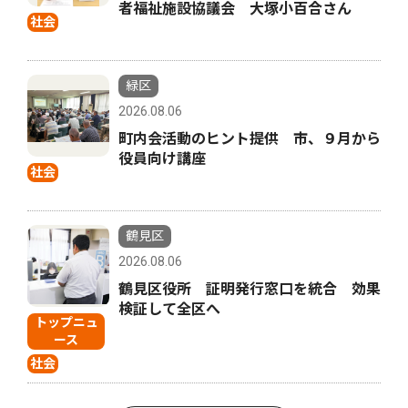
者福祉施設協議会 大塚小百合さん
社会
緑区
2026.08.06
町内会活動のヒント提供 市、９月から
役員向け講座
社会
鶴見区
2026.08.06
鶴見区役所 証明発行窓口を統合 効果
検証して全区へ
トップニュ
ース
社会