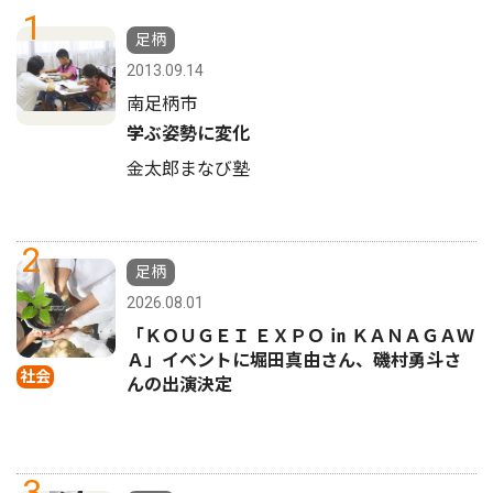
1
足柄
2013.09.14
南足柄市
学ぶ姿勢に変化
金太郎まなび塾
2
足柄
2026.08.01
「ＫＯＵＧＥＩ ＥＸＰＯ ㏌ ＫＡＮＡＧＡＷ
Ａ」イベントに堀田真由さん、磯村勇斗さ
社会
んの出演決定
3