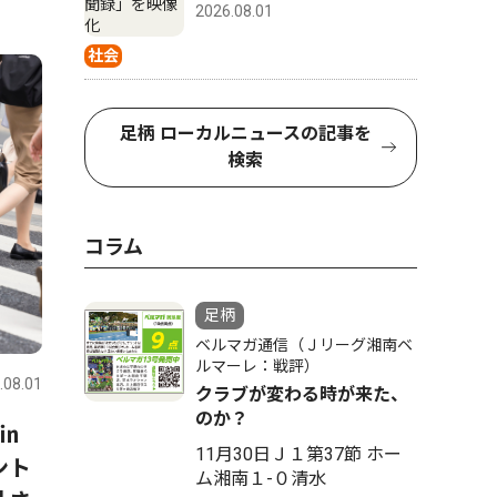
2026.08.01
4
5
社会
足柄 ローカルニュースの記事を
検索
コラム
足柄
社会
社会
ベルマガ通信（Ｊリーグ湘南ベ
ルマーレ：戦評）
.08.01
足柄
2026.08.01
足柄
クラブが変わる時が来た、
のか？
 ㏌
神奈川県警 松田警察署 特
普通交付
11月30日Ｊ１第37節 ホー
ント
殊詐欺等防止の協力者へ感謝
分 配分
ム湘南１-０清水