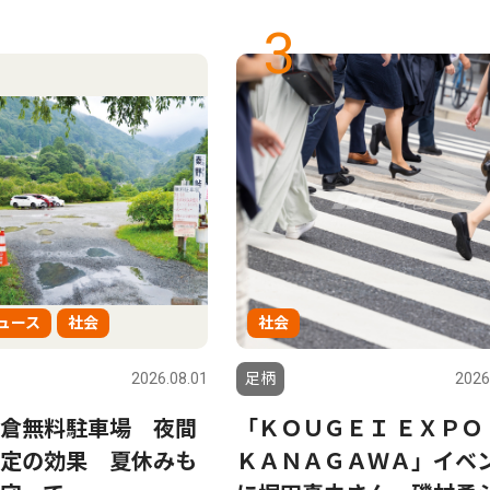
3
ュース
社会
社会
2026.08.01
足柄
2026
倉無料駐車場 夜間
「ＫＯＵＧＥＩ ＥＸＰＯ
定の効果 夏休みも
ＫＡＮＡＧＡＷＡ」イベ