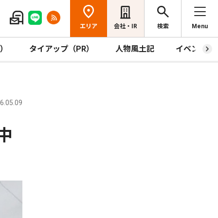
エリア
会社・IR
検索
Menu
R）
タイアップ（PR）
人物風土記
イベント
.05.09
中