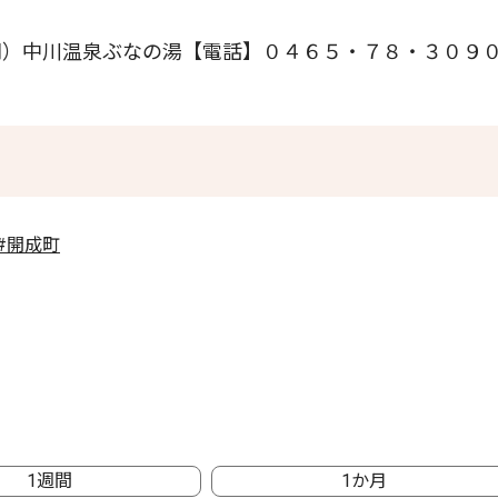
）中川温泉ぶなの湯【電話】０４６５・７８・３０９
#開成町
1週間
1か月