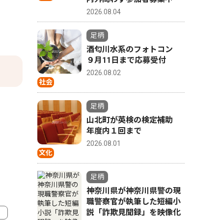
2026.08.04
０
足柄
酒匂川水系のフォトコン
９月11日まで応募受付
2026.08.02
社会
足柄
山北町が英検の検定補助
年度内１回まで
2026.08.01
文化
足柄
神奈川県が神奈川県警の現
職警察官が執筆した短編小
説「詐欺見聞録」を映像化