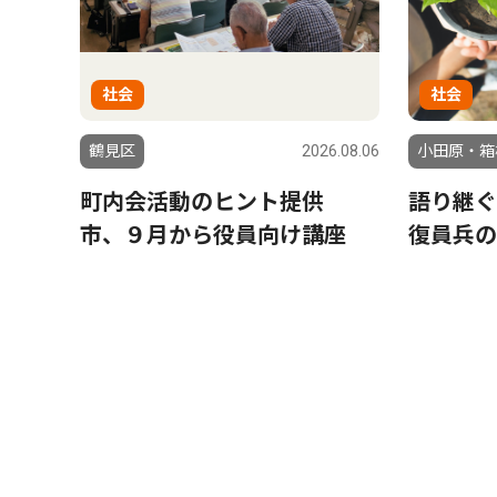
社会
社会
鶴見区
2026.08.06
小田原・箱
町内会活動のヒント提供
語り継
市、９月から役員向け講座
復員兵の