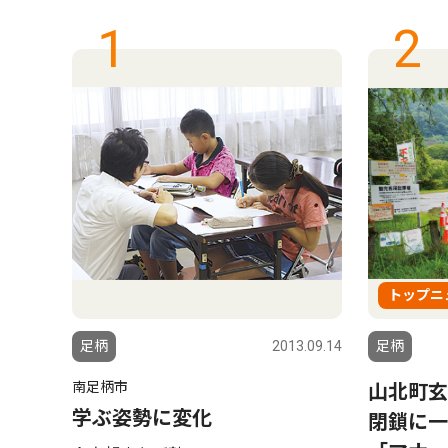
1
2
トップニ
6.05.23
足柄
2013.09.14
足柄
南足柄市
寄地
山北町玄
学ぶ姿勢に変化
ターが
閉鎖に一