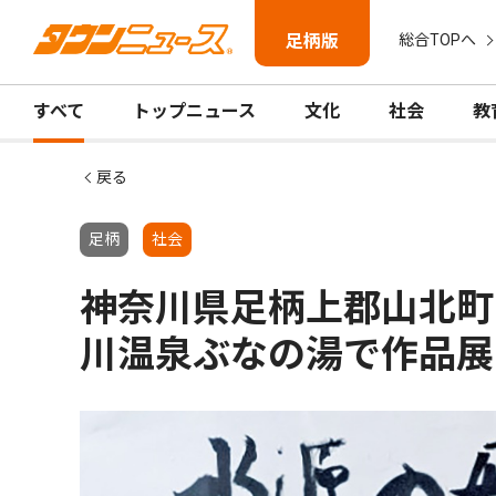
足柄版
総合TOPへ
すべて
トップニュース
文化
社会
教
戻る
足柄
社会
神奈川県足柄上郡山北町
川温泉ぶなの湯で作品展