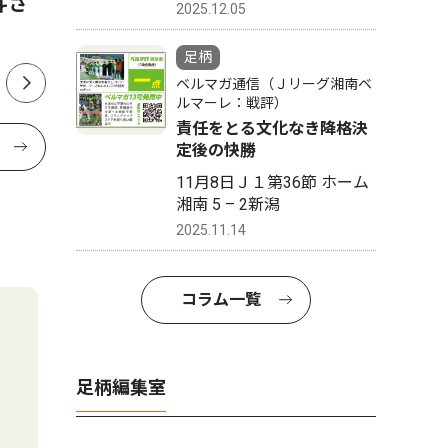
斗さ
状
増減、入
2025.12.05
足柄
ベルマガ通信（Ｊリーグ湘南ベ
ルマーレ：戦評）
責任をとる文化なき降格決
定後の快勝
11月8日Ｊ１第36節 ホーム
湘南 5 – 2新潟
2025.11.14
コラム一覧
足柄編集室