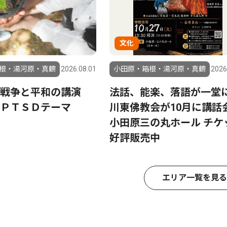
文化
根・湯河原・真鶴
2026.08.01
小田原・箱根・湯河原・真鶴
2026
ぐ戦争と平和の講演
法話、能楽、落語が一
ＰＴＳＤテーマ
川東佛教会が10月に講
小田原三の丸ホール チケ
好評販売中
エリア一覧を見る