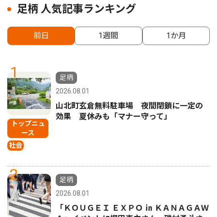
足柄 人気記事ランキング
前日
1週間
1か月
1
足柄
2026.08.01
山北町玄倉無料駐車場 夜間閉鎖に一定の
効果 夏休みも「マナー守って」
トップニュ
ース
社会
2
足柄
2026.08.01
「ＫＯＵＧＥＩ ＥＸＰＯ ㏌ ＫＡＮＡＧＡＷ