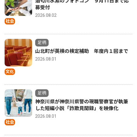
酒匂川水系のフォトコン ９月11日まで応
募受付
2026.08.02
社会
足柄
山北町が英検の検定補助 年度内１回まで
2026.08.01
文化
足柄
神奈川県が神奈川県警の現職警察官が執筆
した短編小説「詐欺見聞録」を映像化
2026.08.01
社会