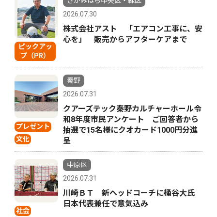
さがみはら中央区・緑区
2026.07.30
株式会社アスト 「エアコン工事に、安
心を」 販売からアフターケアまで
ピックアッ
プ（PR）
秦野
2026.07.31
クアーズテック秦野カルチャーホール令
和8年度市民アンケート ご回答者から
プレゼント
抽選で15名様にクオカード1000円分進
文化
呈
中原区
2026.07.31
川崎ＢＴ 新ヘッドコーチに桶谷大氏
日本代表兼任で意気込み
社会