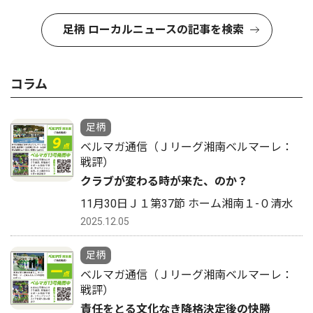
足柄 ローカルニュースの記事を検索
コラム
足柄
ベルマガ通信（Ｊリーグ湘南ベルマーレ：
戦評）
クラブが変わる時が来た、のか？
11月30日Ｊ１第37節 ホーム湘南１-０清水
2025.12.05
足柄
ベルマガ通信（Ｊリーグ湘南ベルマーレ：
戦評）
責任をとる文化なき降格決定後の快勝