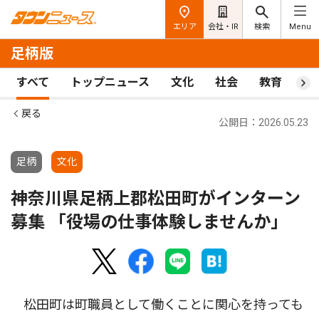
エリア
会社・IR
検索
Menu
足柄版
すべて
トップニュース
文化
社会
教育
ス
戻る
公開日：2026.05.23
足柄
文化
神奈川県足柄上郡松田町がインターン
募集 「役場の仕事体験しませんか」
松田町は町職員として働くことに関心を持っても