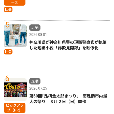
ース
社会
5
足柄
2026.08.01
神奈川県が神奈川県警の現職警察官が執筆
した短編小説「詐欺見聞録」を映像化
社会
6
足柄
2026.07.25
第50回｢足柄金太郎まつり｣ 南足柄市内最
大の祭り ８月２日（日）開催
ピックアッ
プ（PR）