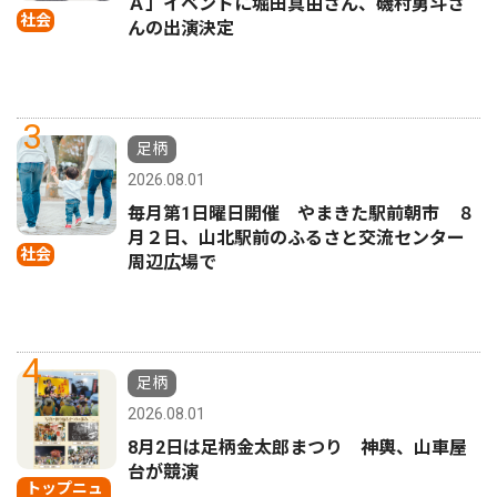
Ａ」イベントに堀田真由さん、磯村勇斗さ
社会
んの出演決定
3
足柄
2026.08.01
毎月第1日曜日開催 やまきた駅前朝市 ８
月２日、山北駅前のふるさと交流センター
社会
周辺広場で
4
足柄
2026.08.01
8月2日は足柄金太郎まつり 神輿、山車屋
台が競演
トップニュ