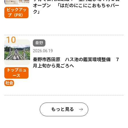
オープン 「はだのにこにこおもちゃパー
ピックアッ
ク」
プ（PR）
10
秦野
2026.06.19
秦野市西田原 ハス池の鑑賞環境整備 ７
月上旬から見ごろへ
トップニュ
ース
社会
もっと見る