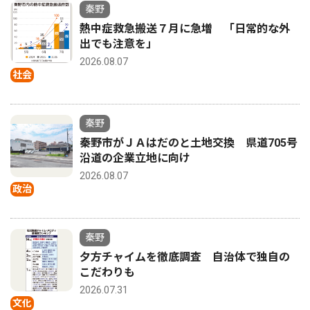
秦野
熱中症救急搬送７月に急増 「日常的な外
出でも注意を」
2026.08.07
社会
秦野
秦野市がＪＡはだのと土地交換 県道705号
沿道の企業立地に向け
2026.08.07
政治
秦野
夕方チャイムを徹底調査 自治体で独自の
こだわりも
2026.07.31
文化