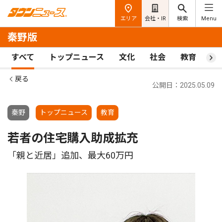
エリア
会社・IR
検索
Menu
秦野版
すべて
トップニュース
文化
社会
教育
ス
戻る
公開日：2025.05.09
秦野
トップニュース
教育
若者の住宅購入助成拡充
「親と近居」追加、最大60万円