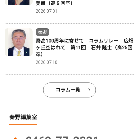
美甫（高８回卒）
2026.07.31
秦野
秦高100周年に寄せて コラムリレー 広畑
ヶ丘空はれて 第11回 石井 隆士（高25回
卒）
2026.07.10
コラム一覧
秦野編集室