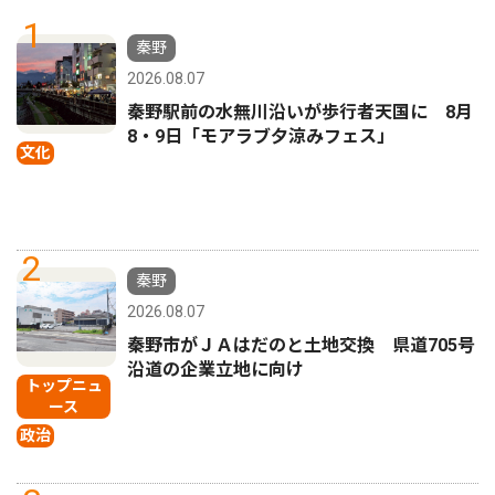
1
秦野
2026.08.07
秦野駅前の水無川沿いが歩行者天国に 8月
8・9日「モアラブ夕涼みフェス」
文化
2
秦野
2026.08.07
秦野市がＪＡはだのと土地交換 県道705号
沿道の企業立地に向け
トップニュ
ース
政治