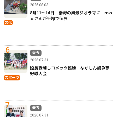
2026.08.03
8月11〜14日 秦野の風景ジオラマに ｍｏ
ｏさんが平塚で個展
文化
6
秦野
2026.07.31
延長戦制しコメッツ優勝 なかしん旗争奪
野球大会
スポーツ
7
秦野
2026.07.31