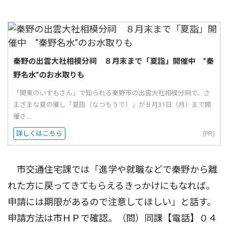
秦野の出雲大社相模分祠 ８月末まで「夏詣」開催中 ”秦
野名水”のお水取りも
「関東のいずもさん」で知られる秦野市の出雲大社相模分祠で、さ
まざまな夏の催し「夏詣（なつもうで）」が８月31日（月）まで開
催さ...
詳しくはこちら
(PR)
市交通住宅課では「進学や就職などで秦野から離
れた方に戻ってきてもらえるきっかけにもなれば。
申請には期限があるので注意してほしい」と話す。
申請方法は市ＨＰで確認。（問）同課【電話】０４