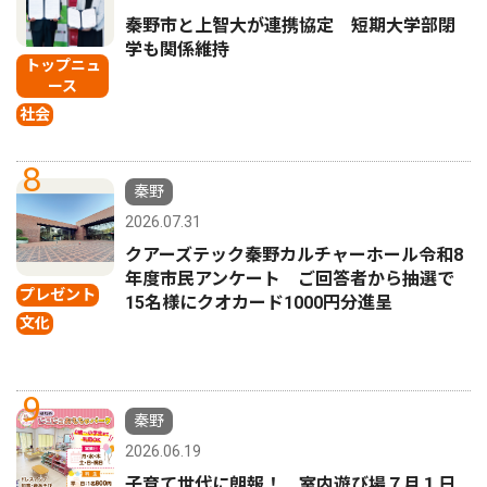
秦野市と上智大が連携協定 短期大学部閉
学も関係維持
トップニュ
ース
社会
8
秦野
2026.07.31
クアーズテック秦野カルチャーホール令和8
年度市民アンケート ご回答者から抽選で
プレゼント
15名様にクオカード1000円分進呈
文化
9
秦野
2026.06.19
子育て世代に朗報！ 室内遊び場７月１日