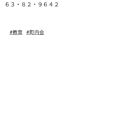
６３・８２・９６４２
#教育
#町内会