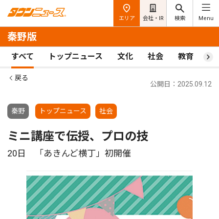
エリア
会社・IR
検索
Menu
秦野版
すべて
トップニュース
文化
社会
教育
ス
戻る
公開日：2025.09.12
秦野
トップニュース
社会
ミニ講座で伝授、プロの技
20日 「あきんど横丁」初開催