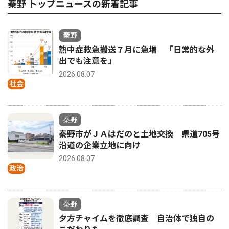
秦野 トップニュースの新着記事
秦野
熱中症救急搬送７月に急増 「日常的な外
出でも注意を」
2026.08.07
社会
秦野
秦野市がＪＡはだのと土地交換 県道705号
沿道の企業立地に向け
2026.08.07
政治
秦野
夕方チャイムを徹底調査 自治体で独自の