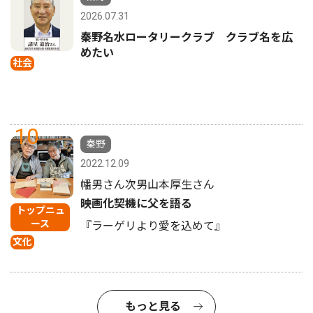
2026.07.31
秦野名水ロータリークラブ クラブ名を広
めたい
社会
10
秦野
2022.12.09
幡男さん次男山本厚生さん
映画化契機に父を語る
トップニュ
ース
『ラーゲリより愛を込めて』
文化
もっと見る