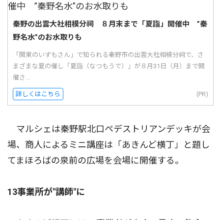
秦野の出雲大社相模分祠 ８月末まで「夏詣」開催中 ”秦
野名水”のお水取りも
「関東のいずもさん」で知られる秦野市の出雲大社相模分祠で、さ
まざまな夏の催し「夏詣（なつもうで）」が８月31日（月）まで開
催さ...
詳しくはこちら
(PR)
マルシェは秦野駅北口ペデストリアンデッキが会
場、商人によるミニ講座は「あきんど横丁」と題し
てまほろばの泉前の広場を会場に開催する。
13事業所が"講師"に