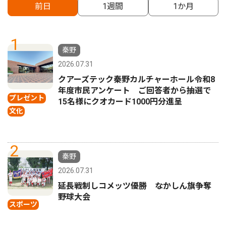
前日
1週間
1か月
1
秦野
2026.07.31
クアーズテック秦野カルチャーホール令和8
年度市民アンケート ご回答者から抽選で
プレゼント
15名様にクオカード1000円分進呈
文化
2
秦野
2026.07.31
延長戦制しコメッツ優勝 なかしん旗争奪
野球大会
スポーツ