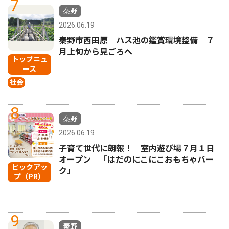
7
秦野
2026.06.19
秦野市西田原 ハス池の鑑賞環境整備 ７
月上旬から見ごろへ
トップニュ
ース
社会
8
秦野
2026.06.19
子育て世代に朗報！ 室内遊び場７月１日
オープン 「はだのにこにこおもちゃパー
ピックアッ
ク」
プ（PR）
9
秦野