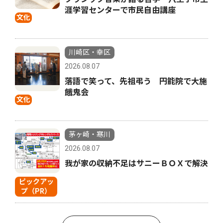
涯学習センターで市民自由講座
文化
川崎区・幸区
2026.08.07
落語で笑って、先祖弔う 円能院で大施
餓鬼会
文化
茅ヶ崎・寒川
2026.08.07
我が家の収納不足はサニーＢＯＸで解決
ピックアッ
プ（PR）