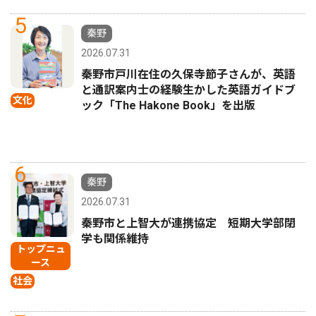
5
秦野
2026.07.31
秦野市戸川在住の久保寺節子さんが、英語
と通訳案内士の経験生かした英語ガイドブ
文化
ック「The Hakone Book」を出版
6
秦野
2026.07.31
秦野市と上智大が連携協定 短期大学部閉
学も関係維持
トップニュ
ース
社会