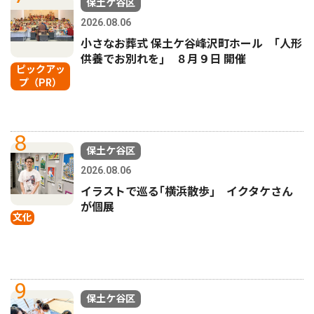
保土ケ谷区
2026.08.06
小さなお葬式 保土ケ谷峰沢町ホール ｢人形
供養でお別れを｣ ８月９日 開催
ピックアッ
プ（PR）
8
保土ケ谷区
2026.08.06
イラストで巡る｢横浜散歩｣ イクタケさん
が個展
文化
9
保土ケ谷区