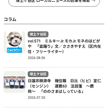
保土ケ谷区 ローカルニュースの記事を検索
コラム
保土ケ谷区
vol.571 ミルキーJr.モカJr.モネのほどが
や 「盆踊り」文／ささきやすえ（区内在
住・フリーライター）
2026.08.06
保土ケ谷区
日蓮宗樹源寺 権住職 日比（ヒビ）宣仁
（センジン） 連載63 法話箋 〜鹿
苑〜 「ののさまはしっている」
2026.07.30