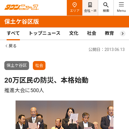
エリア
会社・IR
検索
Menu
保土ケ谷区版
すべて
トップニュース
文化
社会
教育
ス
戻る
公開日：2013.06.13
保土ケ谷区
社会
20万区民の防災、本格始動
推進大会に500人