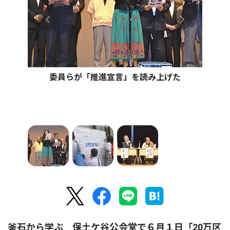
委員らが「推進宣言」を読み上げた
釜石から学ぶ 保土ケ谷公会堂で６月１日「20万区