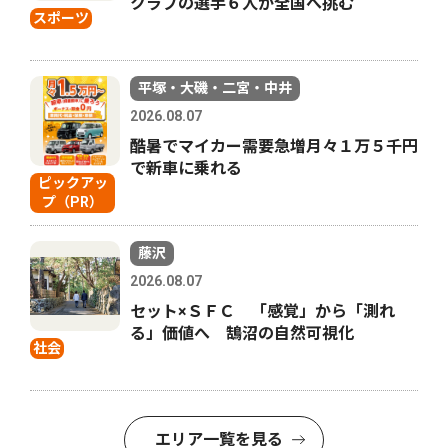
クラブの選手６人が全国へ挑む
スポーツ
平塚・大磯・二宮・中井
2026.08.07
酷暑でマイカー需要急増月々１万５千円
で新車に乗れる
ピックアッ
プ（PR）
藤沢
2026.08.07
セット×ＳＦＣ 「感覚」から「測れ
る」価値へ 鵠沼の自然可視化
社会
エリア一覧を見る