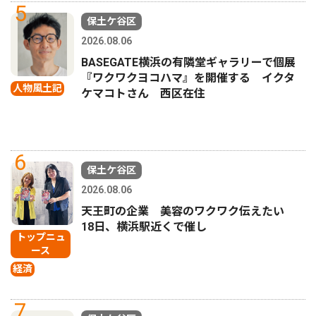
5
保土ケ谷区
2026.08.06
BASEGATE横浜の有隣堂ギャラリーで個展
『ワクワクヨコハマ』を開催する イクタ
人物風土記
ケマコトさん 西区在住
6
保土ケ谷区
2026.08.06
天王町の企業 美容のワクワク伝えたい
18日、横浜駅近くで催し
トップニュ
ース
経済
7