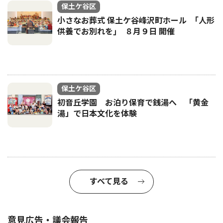
保土ケ谷区
小さなお葬式 保土ケ谷峰沢町ホール ｢人形
供養でお別れを｣ ８月９日 開催
保土ケ谷区
初音丘学園 お泊り保育で銭湯へ 「黄金
湯」で日本文化を体験
すべて見る
意見広告・議会報告