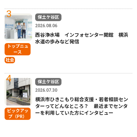
3
保土ケ谷区
2026.08.06
西谷浄水場 インフォセンター開館 横浜
水道の歩みなど発信
トップニュ
ース
社会
4
保土ケ谷区
2026.07.30
横浜市ひきこもり総合支援・若者相談セン
ターってどんなところ？ 最近までセンタ
ピックアッ
ーを利用していた方にインタビュー
プ（PR）