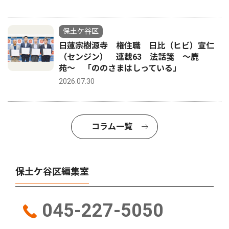
保土ケ谷区
日蓮宗樹源寺 権住職 日比（ヒビ）宣仁
（センジン） 連載63 法話箋 〜鹿
苑〜 「ののさまはしっている」
2026.07.30
コラム一覧
保土ケ谷区編集室
045-227-5050