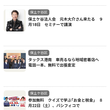
保土ケ谷区
保土ケ谷法人会 元木大介さん来たる ９
月18日 セミナーで講演
保土ケ谷区
タックス港南 車売るなら地域密着店へ
電話一本、無料で出張査定
保土ケ谷区
参加無料 クイズで学ぶ｢お金と税金｣ ８
月22日（土）、パシフィコで