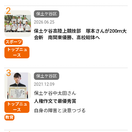
2
保土ケ谷区
2026.06.25
保土ケ谷高陸上競技部 塚本さんが200ｍ大
会新 南関東優勝、高校総体へ
スポーツ
トップニュ
ース
3
保土ケ谷区
2021.12.09
保土ケ谷中太田さん
人権作文で最優秀賞
トップニュ
ース
自身の障害と決意つづる
教育