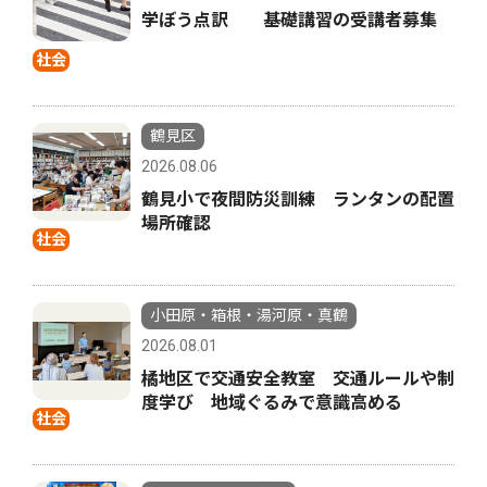
学ぼう点訳 基礎講習の受講者募集
社会
鶴見区
2026.08.06
鶴見小で夜間防災訓練 ランタンの配置
場所確認
社会
小田原・箱根・湯河原・真鶴
2026.08.01
橘地区で交通安全教室 交通ルールや制
度学び 地域ぐるみで意識高める
社会