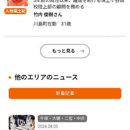
5年前の就任以来、躍進を続ける保土ケ谷高
校陸上部の顧問を務める
人物風土記
竹内 俊樹さん
川島町在勤 31歳
もっと見る
他のエリアのニュース
新着記事
平塚・大磯・二宮・中井
2026.08.05