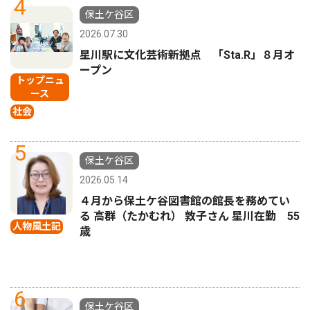
4
保土ケ谷区
2026.07.30
星川駅に文化芸術新拠点 「Sta.R」８月オ
ープン
トップニュ
ース
社会
5
保土ケ谷区
2026.05.14
４月から保土ケ谷図書館の館長を務めてい
る 高群（たかむれ） 敦子さん 星川在勤 55
人物風土記
歳
6
保土ケ谷区