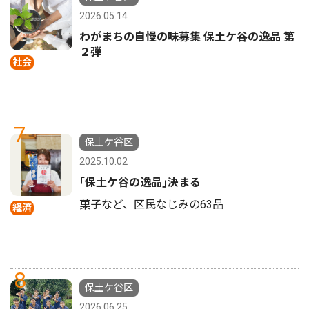
2026.05.14
わがまちの自慢の味募集 保土ケ谷の逸品 第
２弾
社会
7
保土ケ谷区
2025.10.02
｢保土ケ谷の逸品｣決まる
菓子など、区民なじみの63品
経済
8
保土ケ谷区
2026.06.25