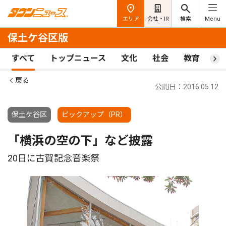
エリア
会社・IR
検索
Menu
保土ケ谷区版
すべて
トップニュース
文化
社会
教育
ス
戻る
公開日：2016.05.12
保土ケ谷区
ピックアップ（PR）
「横浜の空の下」など披露
20日に古賀記念音楽祭