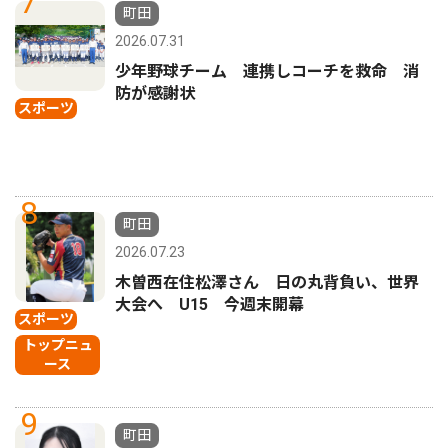
7
町田
2026.07.31
少年野球チーム 連携しコーチを救命 消
防が感謝状
スポーツ
8
町田
2026.07.23
木曽西在住松澤さん 日の丸背負い、世界
大会へ U15 今週末開幕
スポーツ
トップニュ
ース
9
町田