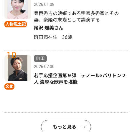
2026.01.08
豊臣秀吉の娘婿である宇喜多秀家とその
妻、豪姫の末裔として講演する
人物風土記
尾沢 理美さん
町田市在住 36歳
10
町田
2026.07.30
若手応援企画第９弾 テノール×バリトン２
人 濃厚な歌声を堪能
文化
もっと見る