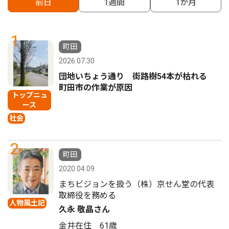
前日
1週間
1か月
1
町田
2026.07.30
団地いちょう通り 街路樹54本が枯れる
町田市の作業が原因
トップニュ
ース
社会
2
町田
2020.04.09
まちビジョンを扱う（株）京せん堂の代表
取締役を務める
人物風土記
久永 敬晶さん
金井在住 61歳