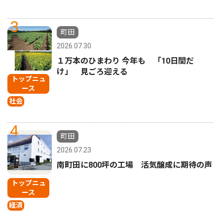
3
町田
2026.07.30
１万本のひまわり 今年も 「10日間だ
け」 見ごろ迎える
トップニュ
ース
社会
4
町田
2026.07.23
南町田に800坪の工場 活気醸成に期待の声
トップニュ
ース
経済