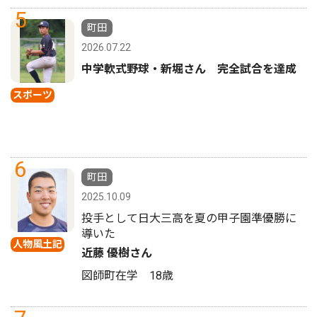
5
町田
2026.07.22
中学軟式野球・新堀さん 完全試合を達成
スポーツ
6
町田
2025.10.09
投手として日大三高を夏の甲子園準優勝に
導いた
人物風土記
近藤 優樹さん
図師町在学 18歳