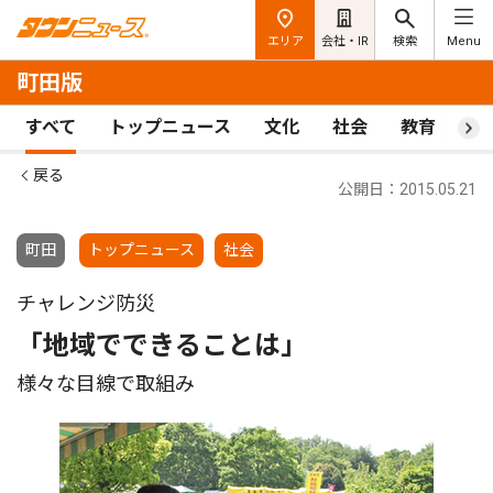
エリア
会社・IR
検索
Menu
町田版
すべて
トップニュース
文化
社会
教育
ス
戻る
公開日：2015.05.21
町田
トップニュース
社会
チャレンジ防災
「地域でできることは」
様々な目線で取組み