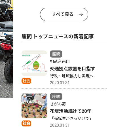
すべて見る
座間 トップニュースの新着記事
座間
相武台南口
交通拠点設置を目指す
行政・地域協力し実現へ
社会
2020.01.31
座間
後部から乗り入れる
さがみ野
花壇活動続けて20年
「孫誕生がきっかけで」
社会
2020.01.31