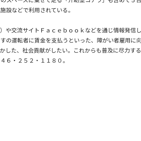
のスペースに乗せて走る「介助型コアラ」も含めて５
祉施設などで利用されている。
jp.com/）や交流サイトＦａｃｅｂｏｏｋなどを通じ情報発信
いすの運転者に賃金を支払うといった、障がい者雇用に
活かした、社会貢献がしたい。これからも普及に尽力す
０４６・２５２・１１８０。