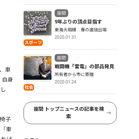
座間
9年ぶりの頂点目指す
東海大相模 春の選抜出場
2020.01.31
スポーツ
座間
戦闘機「雷電」の部品発見
、車
所有者から市に寄贈
。自身
2020.01.24
社会
欲し
座間 トップニュースの記事を検
索
椅子
。「車