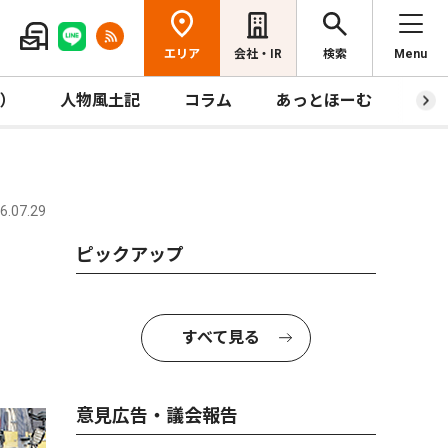
エリア
会社・IR
検索
Menu
R）
人物風土記
コラム
あっとほーむ
プレ
.07.29
ピックアップ
すべて見る
意見広告・議会報告