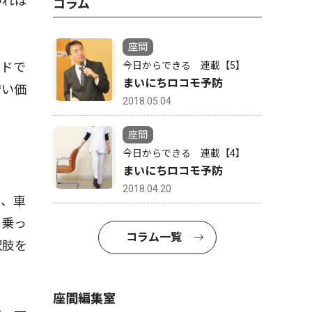
いれば
コラム
座間
イドで
今日からできる 連載【5】
まいにちロコモ予防
安い価
2018.05.04
座間
今日からできる 連載【4】
まいにちロコモ予防
2018.04.20
り、車
に乗っ
コラム一覧
択肢を
座間編集室