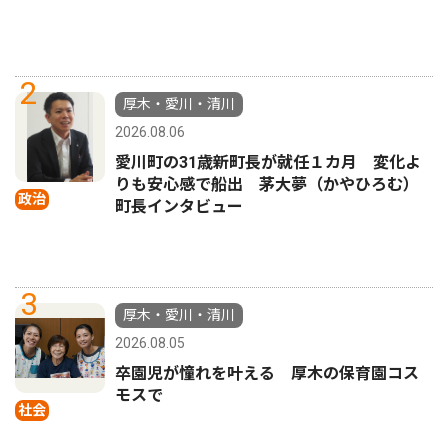
2
厚木・愛川・清川
2026.08.06
愛川町の31歳新町長が就任１カ月 変化よ
りも安心感で船出 茅大夢（かやひろむ）
政治
町長インタビュー
3
厚木・愛川・清川
2026.08.05
卒園児が憧れを叶える 厚木の保育園コス
モスで
社会