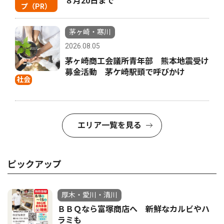
８月20日まで
プ（PR）
茅ヶ崎・寒川
2026.08.05
茅ヶ崎商工会議所青年部 熊本地震受け
募金活動 茅ケ崎駅頭で呼びかけ
社会
エリア一覧を見る
ピックアップ
厚木・愛川・清川
ＢＢＱなら富塚商店へ 新鮮なカルビやハ
ラミも