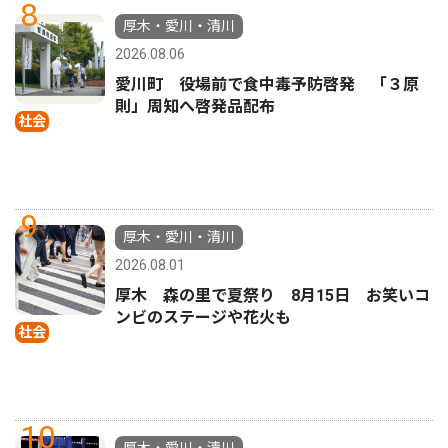
8
厚木・愛川・清川
2026.08.06
愛川町 役場前で食中毒予防啓発 「３原
則」周知へ啓発品配布
社会
9
厚木・愛川・清川
2026.08.01
厚木 森の里で夏祭り 8月15日 お笑いコ
ンビのステージや花火も
社会
10