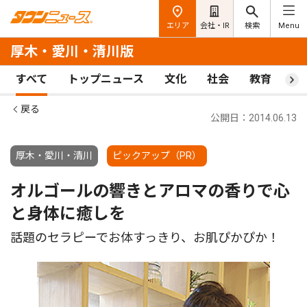
エリア
会社・IR
検索
Menu
厚木・愛川・清川版
すべて
トップニュース
文化
社会
教育
ス
戻る
公開日：2014.06.13
厚木・愛川・清川
ピックアップ（PR）
オルゴールの響きとアロマの香りで心
と身体に癒しを
話題のセラピーでお体すっきり、お肌ぴかぴか！