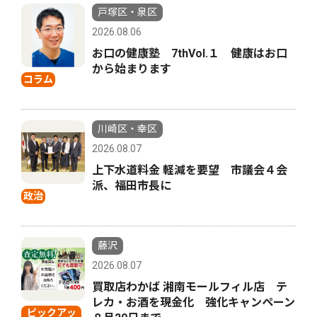
戸塚区・泉区
2026.08.06
お口の健康塾 7thVol.１ 健康はお口
から始まります
コラム
川崎区・幸区
2026.08.07
上下水道料金 軽減を要望 市議会４会
派、福田市長に
政治
藤沢
2026.08.07
買取店わかば 湘南モールフィル店 テ
レカ・お酒を現金化 強化キャンペーン
ピックアッ