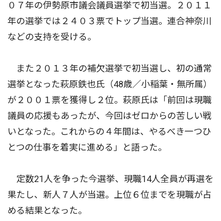
０７年の伊勢原市議会議員選挙で初当選。２０１１
年の選挙では２４０３票でトップ当選。連合神奈川
などの支持を受ける。
また２０１３年の補欠選挙で初当選し、初の通常
選挙となった萩原鉄也氏（48歳／小稲葉・無所属）
が２００１票を獲得し２位。萩原氏は「前回は現職
議員の応援もあったが、今回はゼロからの苦しい戦
いとなった。これからの４年間は、やるべき一つひ
とつの仕事を着実に進める」と語った。
定数21人を争った今選挙、現職14人全員が再選を
果たし、新人７人が当選。上位６位までを現職が占
める結果となった。