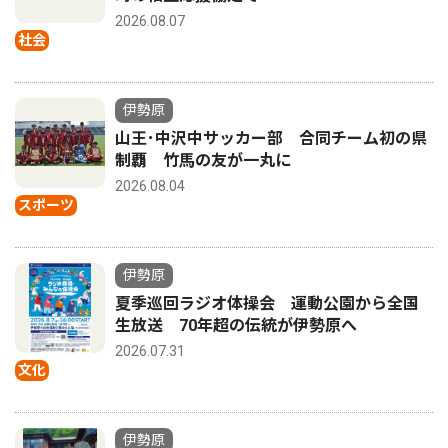
2026.08.07
社会
伊勢原
山王･中沢中サッカー部 合同チーム初の県
制覇 竹馬の友が一丸に
2026.08.04
スポーツ
伊勢原
夏季巡回ラジオ体操会 運動公園から全国
生放送 70年超の伝統が伊勢原へ
2026.07.31
文化
伊勢原