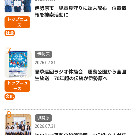
伊勢原市 児童見守りに端末配布 位置情
報を捜索活動に
トップニュ
ース
社会
7
伊勢原
2026.07.31
夏季巡回ラジオ体操会 運動公園から全国
生放送 70年超の伝統が伊勢原へ
トップニュ
ース
文化
8
伊勢原
2026.07.31