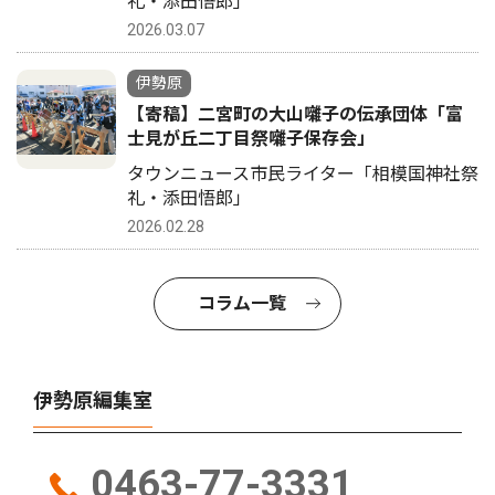
礼・添田悟郎」
2026.03.07
伊勢原
【寄稿】二宮町の大山囃子の伝承団体「富
士見が丘二丁目祭囃子保存会」
タウンニュース市民ライター「相模国神社祭
礼・添田悟郎」
2026.02.28
コラム一覧
伊勢原編集室
0463-77-3331