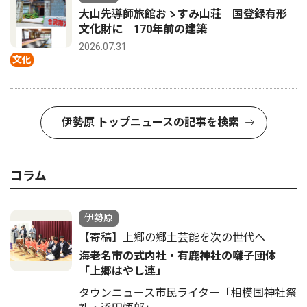
大山先導師旅館おゝすみ山荘 国登録有形
文化財に 170年前の建築
2026.07.31
文化
伊勢原 トップニュースの記事を検索
コラム
伊勢原
【寄稿】上郷の郷土芸能を次の世代へ
海老名市の式内社・有鹿神社の囃子団体
「上郷はやし連」
タウンニュース市民ライター「相模国神社祭