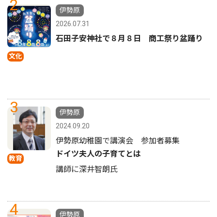
2
伊勢原
2026.07.31
石田子安神社で８月８日 商工祭り盆踊り
文化
3
伊勢原
2024.09.20
伊勢原幼稚園で講演会 参加者募集
ドイツ夫人の子育てとは
教育
講師に深井智朗氏
4
伊勢原