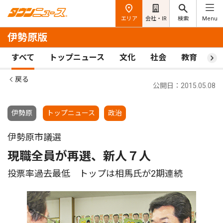
エリア
会社・IR
検索
Menu
伊勢原版
すべて
トップニュース
文化
社会
教育
ス
戻る
公開日：2015.05.08
伊勢原
トップニュース
政治
伊勢原市議選
現職全員が再選、新人７人
投票率過去最低 トップは相馬氏が2期連続