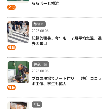
ららぽーと横浜
文化
都筑区
2026.08.06
記録的猛暑、今年も ７月平均気温、過
去８番目
社会
神奈川区
2026.08.06
プロの現場でノート作り （株）ココラ
ボ主催、学生も協力
社会
町田