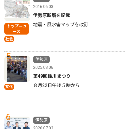
2016.06.03
伊勢原断層を記載
地震・風水害マップを改訂
トップニュ
ース
社会
5
伊勢原
2025.08.06
第49回鈴川まつり
８月22日午後５時から
文化
6
伊勢原
2026.07.03