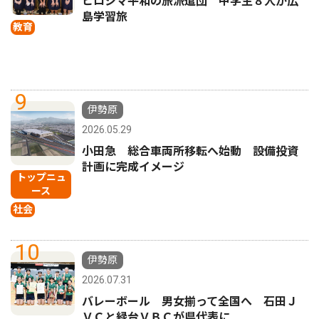
ヒロシマ平和の旅派遣団 中学生８人が広
島学習旅
教育
9
伊勢原
2026.05.29
小田急 総合車両所移転へ始動 設備投資
計画に完成イメージ
トップニュ
ース
社会
10
伊勢原
2026.07.31
バレーボール 男女揃って全国へ 石田Ｊ
ＶＣと緑台ＶＢＣが県代表に