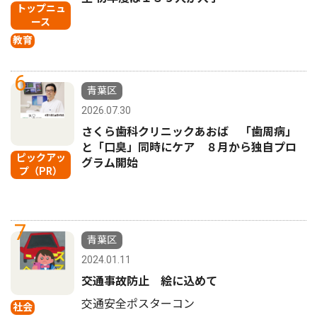
トップニュ
ース
教育
6
青葉区
2026.07.30
さくら歯科クリニックあおば 「歯周病」
と「口臭」同時にケア ８月から独自プロ
ピックアッ
グラム開始
プ（PR）
7
青葉区
2024.01.11
交通事故防止 絵に込めて
交通安全ポスターコン
社会