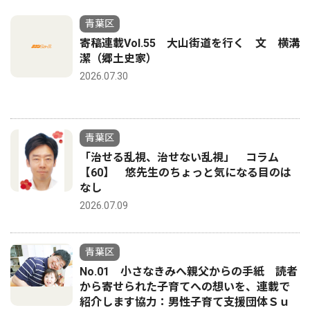
青葉区
寄稿連載Vol.55 大山街道を行く 文 横溝
潔（郷土史家）
2026.07.30
青葉区
「治せる乱視、治せない乱視」 コラム
【60】 悠先生のちょっと気になる目のは
なし
2026.07.09
青葉区
No.01 小さなきみへ親父からの手紙 読者
から寄せられた子育てへの想いを、連載で
紹介します協力：男性子育て支援団体Ｓｕ