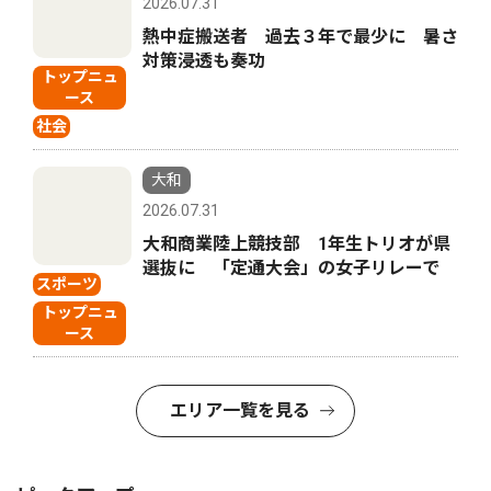
2026.07.31
熱中症搬送者 過去３年で最少に 暑さ
対策浸透も奏功
トップニュ
ース
社会
大和
2026.07.31
大和商業陸上競技部 1年生トリオが県
選抜に 「定通大会」の女子リレーで
スポーツ
トップニュ
ース
エリア一覧を見る