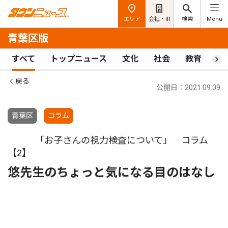
エリア
会社・IR
検索
Menu
青葉区版
すべて
トップニュース
文化
社会
教育
ス
戻る
公開日：2021.09.09
青葉区
コラム
「お子さんの視力検査について」 コラム
【2】
悠先生のちょっと気になる目のはなし