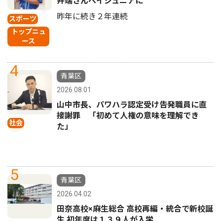
井端さんベイジュニアに
昨年に続き２年連続
スポーツ
トップニュ
ース
4
青葉区
2026.08.01
山中市長、パワハラ認定受け告発職員に直
接謝罪 「初めて人権の意味を理解でき
社会
た」
5
青葉区
2026.04.02
田奈高校×麻生総合 高校再編・統合で新校誕
生 初年度は１３９人が入学