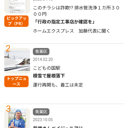
このチラシは詐欺!? 排水管洗浄１カ所３０
００円
ピックアッ
「行政の指定工事店か確認を」
プ（PR）
ホームエクスプレス 加藤代表に聞く
2
青葉区
2014.02.20
こどもの国駅
積雪で屋根落下
トップニュ
ース
運行再開も、着工は未定
3
青葉区
2023.10.05