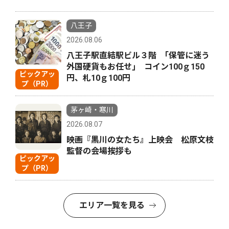
八王子
2026.08.06
八王子駅直結駅ビル３階 ｢保管に迷う
外国硬貨もお任せ｣ コイン100ｇ150
ピックアッ
円、札10ｇ100円
プ（PR）
茅ヶ崎・寒川
2026.08.07
映画『黒川の女たち』上映会 松原文枝
監督の会場挨拶も
ピックアッ
プ（PR）
エリア一覧を見る