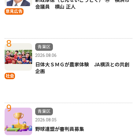
新政厚徳（しんせいこうとく） ㉘ 横浜市
会議員 横山 正人
意見広告
8
青葉区
2026.08.06
日体大ＳＭＧが農家体験 JA横浜との共創
企画
社会
9
青葉区
2026.08.05
野球連盟が審判員募集