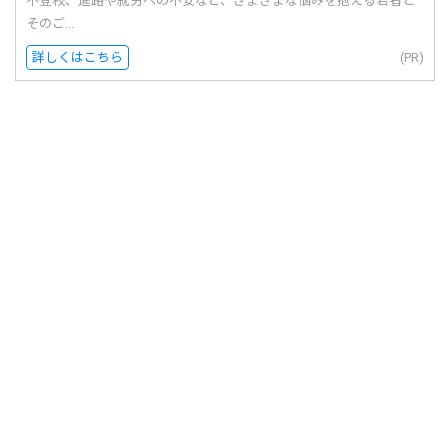
不登校、進路や就労への不安など、さまざまな悩みを抱える若者と
そのご...
詳しくはこちら
(PR)