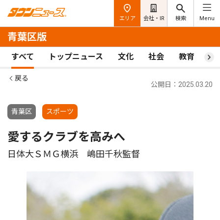
エリア
会社・IR
検索
Menu
青葉区版
すべて
トップニュース
文化
社会
教育
ス
戻る
公開日：2025.03.20
青葉区
スポーツ
愛するクラブを高みへ
日体大ＳＭＧ横浜 嶋田千秋監督