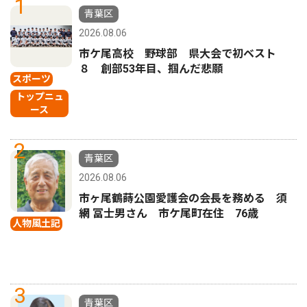
1
青葉区
2026.08.06
市ケ尾高校 野球部 県大会で初ベスト
８ 創部53年目、掴んだ悲願
スポーツ
トップニュ
ース
2
青葉区
2026.08.06
市ヶ尾鶴蒔公園愛護会の会長を務める 須
網 冨士男さん 市ケ尾町在住 76歳
人物風土記
3
青葉区