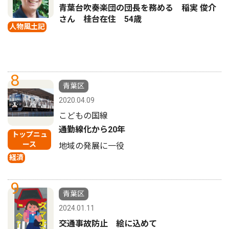
青葉台吹奏楽団の団長を務める 稲実 俊介
さん 桂台在住 54歳
人物風土記
8
青葉区
2020.04.09
こどもの国線
通勤線化から20年
トップニュ
ース
地域の発展に一役
経済
9
青葉区
2024.01.11
交通事故防止 絵に込めて