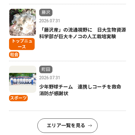
藤沢
2026.07.31
「藤沢産」の流通視野に 日大生物資源
科学部が巨大キノコの人工栽培実験
トップニュ
ース
社会
町田
2026.07.31
少年野球チーム 連携しコーチを救命
消防が感謝状
スポーツ
エリア一覧を見る