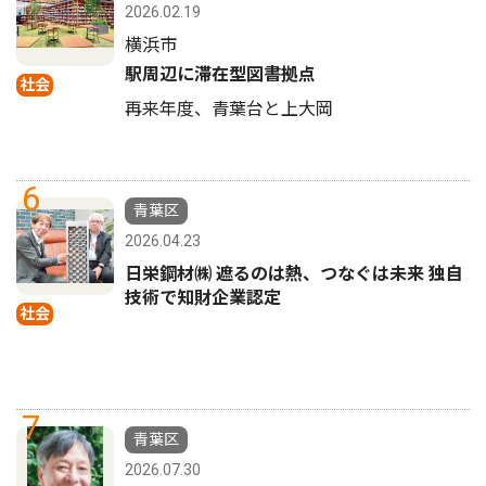
2026.02.19
横浜市
駅周辺に滞在型図書拠点
社会
再来年度、青葉台と上大岡
6
青葉区
2026.04.23
日栄鋼材㈱ 遮るのは熱、つなぐは未来 独自
技術で知財企業認定
社会
7
青葉区
2026.07.30