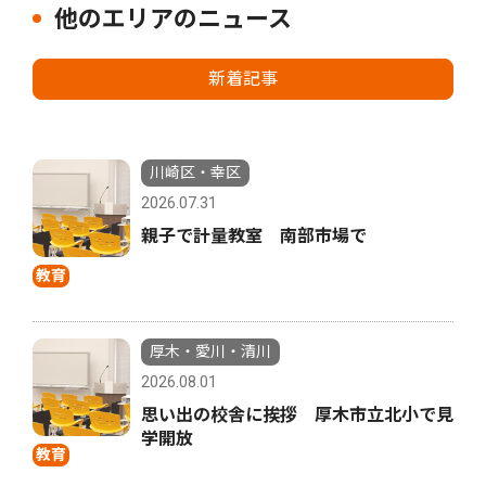
他のエリアのニュース
新着記事
川崎区・幸区
2026.07.31
親子で計量教室 南部市場で
教育
厚木・愛川・清川
2026.08.01
思い出の校舎に挨拶 厚木市立北小で見
学開放
教育