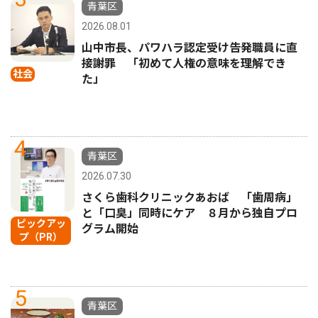
青葉区
2026.08.01
山中市長、パワハラ認定受け告発職員に直
接謝罪 「初めて人権の意味を理解でき
社会
た」
4
青葉区
2026.07.30
さくら歯科クリニックあおば 「歯周病」
と「口臭」同時にケア ８月から独自プロ
ピックアッ
グラム開始
プ（PR）
5
青葉区