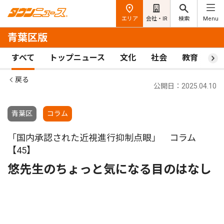
エリア
会社・IR
検索
Menu
青葉区版
すべて
トップニュース
文化
社会
教育
ス
戻る
公開日：2025.04.10
青葉区
コラム
「国内承認された近視進行抑制点眼」 コラム
【45】
悠先生のちょっと気になる目のはなし