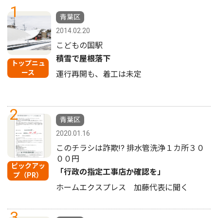
1
青葉区
2014.02.20
こどもの国駅
積雪で屋根落下
トップニュ
ース
運行再開も、着工は未定
2
青葉区
2020.01.16
このチラシは詐欺!? 排水管洗浄１カ所３０
００円
ピックアッ
「行政の指定工事店か確認を」
プ（PR）
ホームエクスプレス 加藤代表に聞く
3