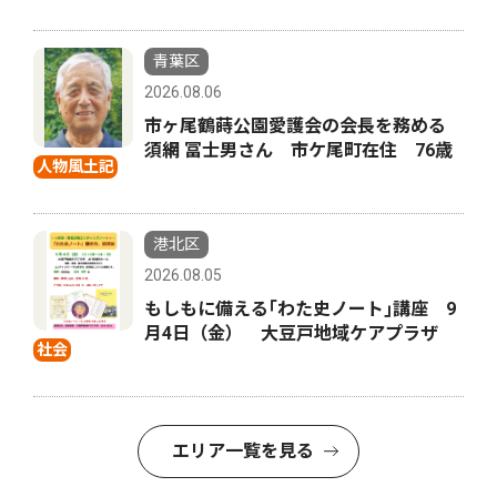
青葉区
2026.08.06
市ヶ尾鶴蒔公園愛護会の会長を務める
須網 冨士男さん 市ケ尾町在住 76歳
人物風土記
港北区
2026.08.05
もしもに備える｢わた史ノート｣講座 9
月4日（金） 大豆戸地域ケアプラザ
社会
エリア一覧を見る