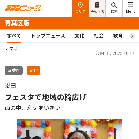
エリア
会社・IR
検索
Menu
青葉区版
すべて
トップニュース
文化
社会
教育
ス
戻る
公開日：2025.10.17
青葉区
文化
恩田
フェスタで地域の輪広げ
雨の中、和気あいあい