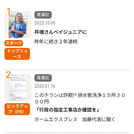
1
青葉区
2023.10.05
井端さんベイジュニアに
昨年に続き２年連続
スポーツ
トップニュ
ース
2
青葉区
2020.01.16
このチラシは詐欺!? 排水管洗浄１カ所３０
００円
ピックアッ
「行政の指定工事店か確認を」
プ（PR）
ホームエクスプレス 加藤代表に聞く