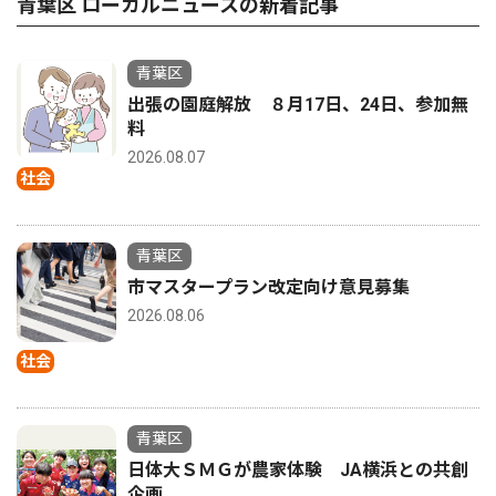
青葉区 ローカルニュースの新着記事
青葉区
出張の園庭解放 ８月17日、24日、参加無
料
2026.08.07
社会
青葉区
市マスタープラン改定向け意見募集
2026.08.06
社会
青葉区
日体大ＳＭＧが農家体験 JA横浜との共創
企画