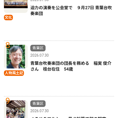
迫力の演奏を公会堂で ９月27日 青葉台吹
奏楽団
文化
8
青葉区
2026.07.30
青葉台吹奏楽団の団長を務める 稲実 俊介
さん 桂台在住 54歳
人物風土記
9
青葉区
2026.07.30