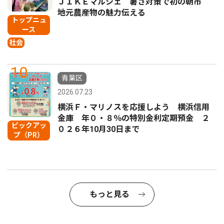
ＪＩＫＥマルシェ 暑さ対策で初の朝市
地元農産物の魅力伝える
トップニュ
ース
社会
10
青葉区
2026.07.23
横浜Ｆ・マリノスを応援しよう 横浜信用
金庫 年０・８％の特別金利定期預金 ２
ピックアッ
０２６年10月30日まで
プ（PR）
もっと見る