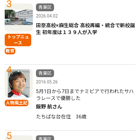
3
青葉区
2026.04.02
田奈高校×麻生総合 高校再編・統合で新校誕
生 初年度は１３９人が入学
トップニュ
ース
教育
4
青葉区
2016.05.26
5月1日から7日までナミビアで行われたサハ
ラレースで優勝した
人物風土記
飯野 航さん
たちばな台在住 36歳
5
青葉区