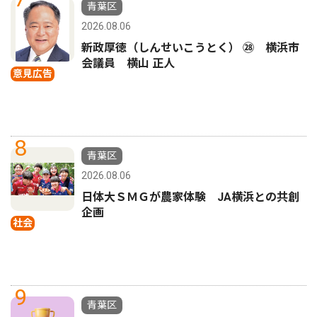
青葉区
2026.08.06
新政厚徳（しんせいこうとく） ㉘ 横浜市
会議員 横山 正人
意見広告
8
青葉区
2026.08.06
日体大ＳＭＧが農家体験 JA横浜との共創
企画
社会
9
青葉区