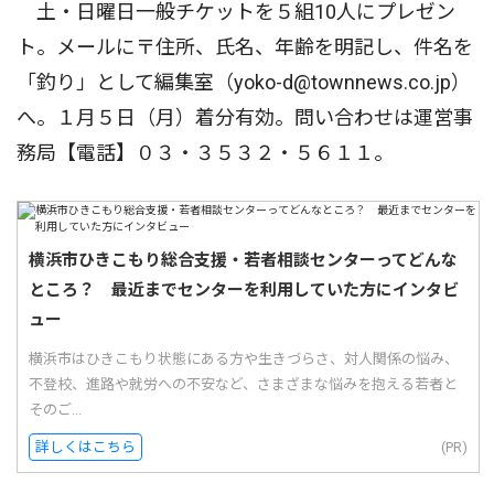
土・日曜日一般チケットを５組10人にプレゼン
ト。メールに〒住所、氏名、年齢を明記し、件名を
「釣り」として編集室（yoko-d@townnews.co.jp）
へ。１月５日（月）着分有効。問い合わせは運営事
務局【電話】０３・３５３２・５６１１。
横浜市ひきこもり総合支援・若者相談センターってどんな
ところ？ 最近までセンターを利用していた方にインタビ
ュー
横浜市はひきこもり状態にある方や生きづらさ、対人関係の悩み、
不登校、進路や就労への不安など、さまざまな悩みを抱える若者と
そのご...
詳しくはこちら
(PR)