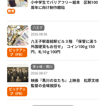
小中学生でバリアフリー絵本 区制100
周年に向け制作開始
教育
八王子
2026.08.06
八王子駅直結駅ビル３階 ｢保管に迷う
外国硬貨もお任せ｣ コイン100ｇ150
ピックアッ
円、札10ｇ100円
プ（PR）
茅ヶ崎・寒川
2026.08.07
映画『黒川の女たち』上映会 松原文枝
監督の会場挨拶も
ピックアッ
プ（PR）