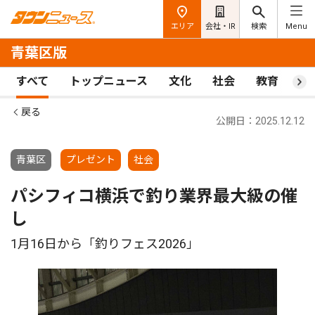
エリア
会社・IR
検索
Menu
青葉区版
すべて
トップニュース
文化
社会
教育
ス
戻る
公開日：2025.12.12
青葉区
プレゼント
社会
パシフィコ横浜で釣り業界最大級の催
し
1月16日から「釣りフェス2026」