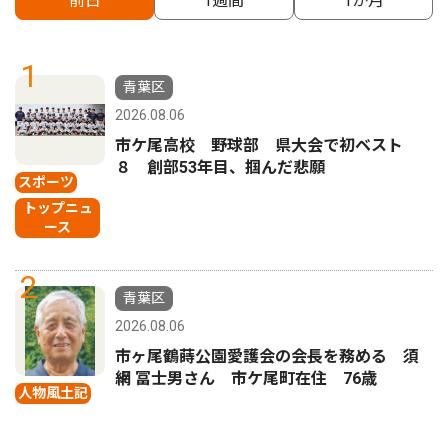
前日
1週間
1か月
1
青葉区
2026.08.06
市ケ尾高校 野球部 県大会で初ベスト
８ 創部53年目、掴んだ悲願
スポーツ
トップニュ
ース
2
青葉区
2026.08.06
市ヶ尾鶴蒔公園愛護会の会長を務める 須
網 冨士男さん 市ケ尾町在住 76歳
人物風土記