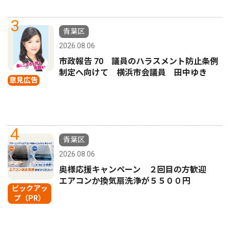
3
青葉区
2026.08.06
市政報告 70 議員のハラスメント防止条例
制定へ向けて 横浜市会議員 田中ゆき
意見広告
4
青葉区
2026.08.06
奥様応援キャンペーン ２回目の方歓迎
エアコンか換気扇洗浄が５５００円
ピックアッ
プ（PR）