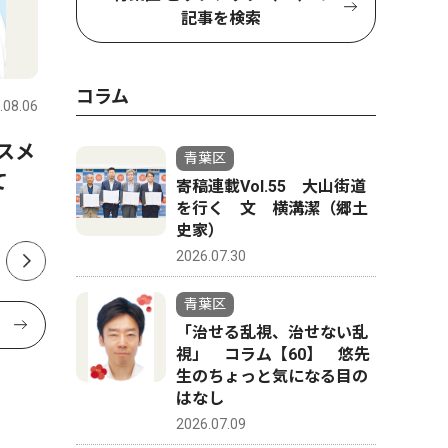
記事を検索
社会
トップニ
コラム
.08.06
青葉区
2026.08.01
青葉区
スメ
山中市長、パワハラ認定受け
山中市長
青葉区
けて
告発職員に直接謝罪 「初め
認定 第
寄稿連載Vol.55 大山街道
を行く 文 横溝潔（郷土
て人権の意味を理解できた」
公表
史家）
2026.07.30
青葉区
「治せる乱視、治せない乱
視」 コラム【60】 悠先
生のちょっと気になる目の
はなし
2026.07.09