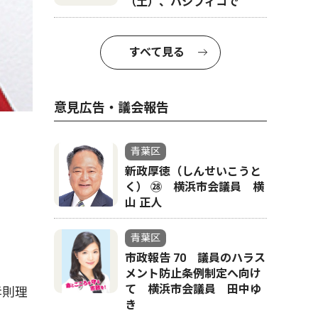
（土）、パシフィコで
すべて見る
意見広告・議会報告
青葉区
新政厚徳（しんせいこうと
く） ㉘ 横浜市会議員 横
山 正人
青葉区
市政報告 70 議員のハラス
メント防止条例制定へ向け
て 横浜市会議員 田中ゆ
孝則理
き