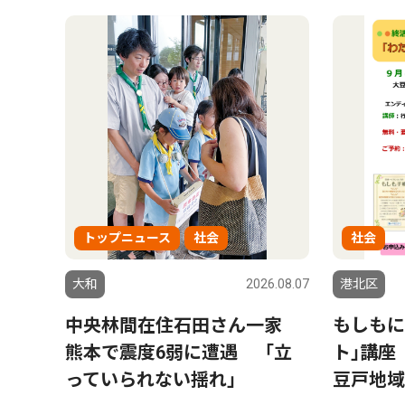
トップニュース
社会
社会
大和
2026.08.07
港北区
中央林間在住石田さん一家
もしもに
熊本で震度6弱に遭遇 「立
ト｣講座
っていられない揺れ」
豆戸地域