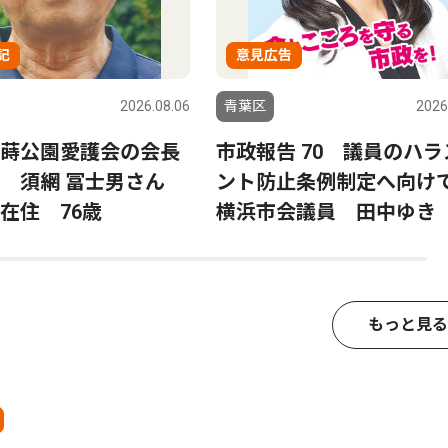
記
意見広告
2026.08.06
青葉区
2026
蒔公園愛護会の会長
市政報告 70 議員のハラ
る 須網 冨士男さん
ント防止条例制定へ向
在住 76歳
横浜市会議員 田中ゆき
もっと見る