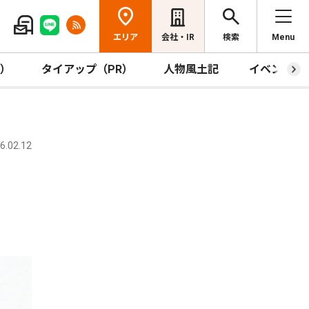
エリア
会社・IR
検索
Menu
R）
タイアップ（PR）
人物風土記
イベント
.02.12