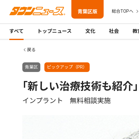
青葉区版
総合TOPへ
すべて
トップニュース
文化
社会
教
戻る
青葉区
ピックアップ（PR）
｢新しい治療技術も紹介｣
インプラント 無料相談実施