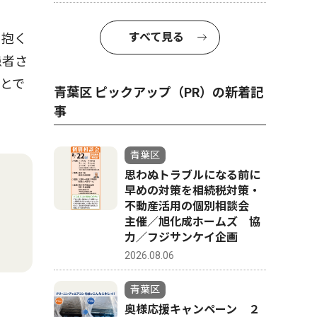
すべて見る
を抱く
患者さ
とで
青葉区 ピックアップ（PR）の新着記
事
青葉区
思わぬトラブルになる前に
早めの対策を相続税対策・
不動産活用の個別相談会
主催／旭化成ホームズ 協
力／フジサンケイ企画
2026.08.06
青葉区
奥様応援キャンペーン ２