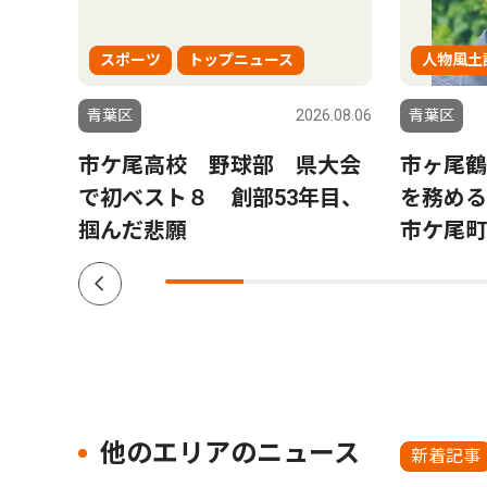
スポーツ
トップニュース
人物風土
6.04.02
青葉区
2026.08.06
青葉区
再
市ケ尾高校 野球部 県大会
市ヶ尾鶴
年度は
で初ベスト８ 創部53年目、
を務め
掴んだ悲願
市ケ尾町
他のエリアのニュース
新着記事