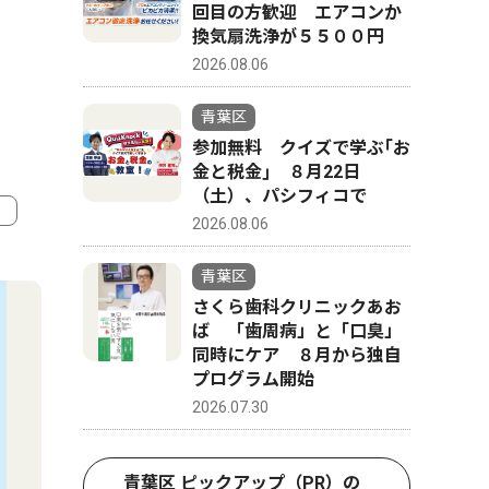
回目の方歓迎 エアコンか
換気扇洗浄が５５００円
2026.08.06
青葉区
参加無料 クイズで学ぶ｢お
金と税金｣ ８月22日
（土）、パシフィコで
2026.08.06
4
5
青葉区
さくら歯科クリニックあお
ば 「歯周病」と「口臭」
同時にケア ８月から独自
プログラム開始
2026.07.30
青葉区 ピックアップ（PR）の