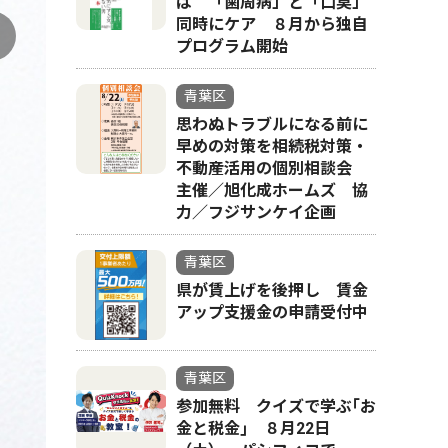
ば 「歯周病」と「口臭」
同時にケア ８月から独自
プログラム開始
青葉区
思わぬトラブルになる前に
早めの対策を相続税対策・
不動産活用の個別相談会
主催／旭化成ホームズ 協
力／フジサンケイ企画
青葉区
県が賃上げを後押し 賃金
アップ支援金の申請受付中
青葉区
参加無料 クイズで学ぶ｢お
金と税金｣ ８月22日