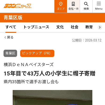
エリア
会社・IR
検索
Menu
青葉区版
すべて
トップニュース
文化
社会
教育
ス
戻る
公開日：2026.03.12
青葉区
ピックアップ（PR）
横浜ＤｅＮＡベイスターズ
15年目で43万人の小学生に帽子寄贈
県内35箇所で選手お渡し会も