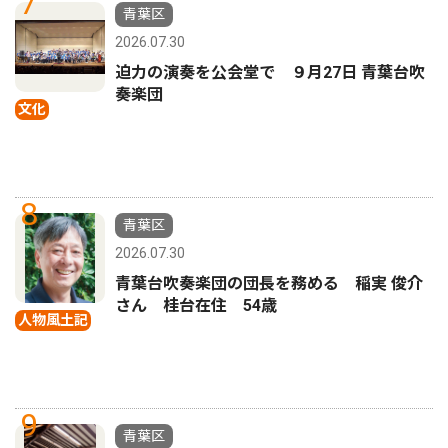
7
青葉区
2026.07.30
迫力の演奏を公会堂で ９月27日 青葉台吹
奏楽団
文化
8
青葉区
2026.07.30
青葉台吹奏楽団の団長を務める 稲実 俊介
さん 桂台在住 54歳
人物風土記
9
青葉区