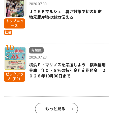
2026.07.30
ＪＩＫＥマルシェ 暑さ対策で初の朝市
地元農産物の魅力伝える
トップニュ
ース
社会
10
青葉区
2026.07.23
横浜Ｆ・マリノスを応援しよう 横浜信用
金庫 年０・８％の特別金利定期預金 ２
ピックアッ
０２６年10月30日まで
プ（PR）
もっと見る