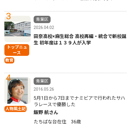
3
青葉区
2026.04.02
田奈高校×麻生総合 高校再編・統合で新校誕
生 初年度は１３９人が入学
トップニュ
ース
教育
4
青葉区
2016.05.26
5月1日から7日までナミビアで行われたサハ
ラレースで優勝した
人物風土記
飯野 航さん
たちばな台在住 36歳