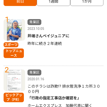
前日
1週間
1か月
1
青葉区
2023.10.05
井端さんベイジュニアに
昨年に続き２年連続
スポーツ
トップニュ
ース
2
青葉区
2020.01.16
このチラシは詐欺!? 排水管洗浄１カ所３０
００円
ピックアッ
「行政の指定工事店か確認を」
プ（PR）
ホームエクスプレス 加藤代表に聞く