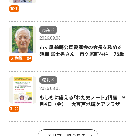
文化
青葉区
2026.08.06
市ヶ尾鶴蒔公園愛護会の会長を務める
須網 冨士男さん 市ケ尾町在住 76歳
人物風土記
港北区
2026.08.05
もしもに備える｢わた史ノート｣講座 9
月4日（金） 大豆戸地域ケアプラザ
社会