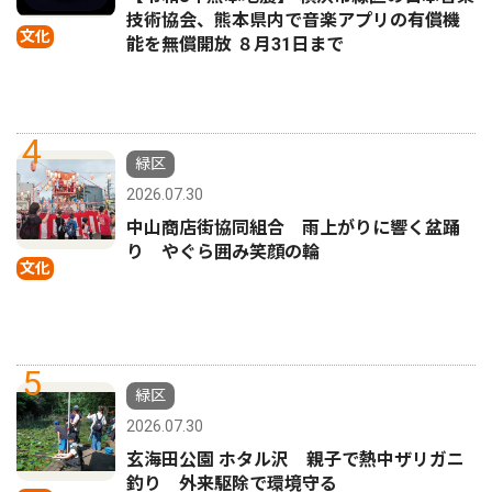
技術協会、熊本県内で音楽アプリの有償機
文化
能を無償開放 ８月31日まで
4
緑区
2026.07.30
中山商店街協同組合 雨上がりに響く盆踊
り やぐら囲み笑顔の輪
文化
5
緑区
2026.07.30
玄海田公園 ホタル沢 親子で熱中ザリガニ
釣り 外来駆除で環境守る