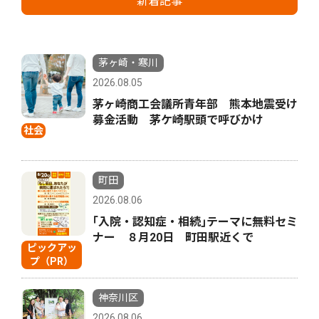
新着記事
茅ヶ崎・寒川
2026.08.05
茅ヶ崎商工会議所青年部 熊本地震受け
募金活動 茅ケ崎駅頭で呼びかけ
社会
町田
2026.08.06
｢入院・認知症・相続｣テーマに無料セミ
ナー ８月20日 町田駅近くで
ピックアッ
プ（PR）
神奈川区
2026.08.06