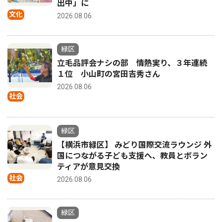
出中」に
文化
2026.08.06
緑区
立毛品評会ナシの部 情熱実り、３年連続
１位 小山町の宮田吉秀さん
2026.08.06
社会
緑区
【横浜市緑区】 みどり国際交流ラウンジ 外
国につながる子ども支援へ、教員とボラン
ティアが意見交換
社会
2026.08.06
緑区