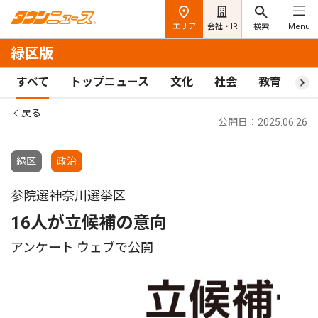
エリア
会社・IR
検索
Menu
緑区版
すべて
トップニュース
文化
社会
教育
ス
戻る
公開日：2025.06.26
緑区
政治
参院選神奈川選挙区
16人が立候補の意向
アンケート ウェブで公開