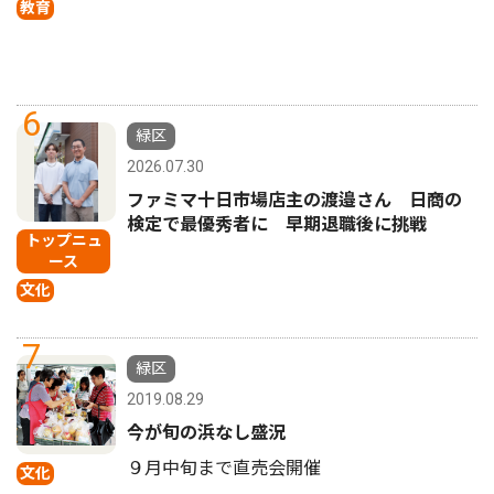
教育
6
緑区
2026.07.30
ファミマ十日市場店主の渡邉さん 日商の
検定で最優秀者に 早期退職後に挑戦
トップニュ
ース
文化
7
緑区
2019.08.29
今が旬の浜なし盛況
９月中旬まで直売会開催
文化