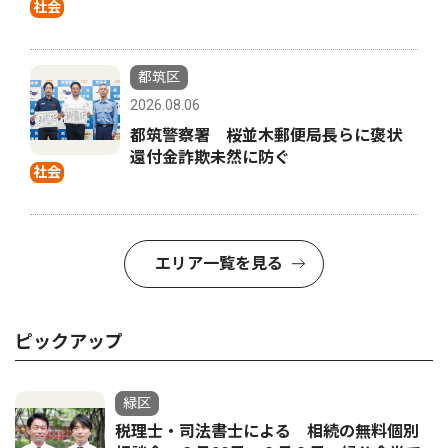
社会
都筑区
2026.08.06
都筑警察署 桜並木郵便局長らに褒状
還付金詐欺未然に防ぐ
社会
エリア一覧を見る
ピックアップ
緑区
税理士・司法書士による 相続の無料個別