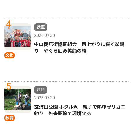
4
緑区
2026.07.30
中山商店街協同組合 雨上がりに響く盆踊
り やぐら囲み笑顔の輪
文化
5
緑区
2026.07.30
玄海田公園 ホタル沢 親子で熱中ザリガニ
釣り 外来駆除で環境守る
教育