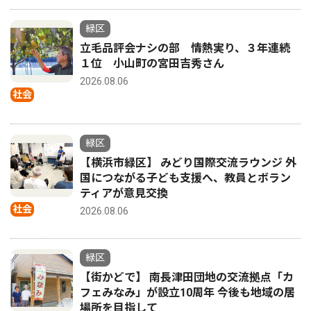
緑区
立毛品評会ナシの部 情熱実り、３年連続
１位 小山町の宮田吉秀さん
2026.08.06
社会
緑区
【横浜市緑区】 みどり国際交流ラウンジ 外
国につながる子ども支援へ、教員とボラン
ティアが意見交換
社会
2026.08.06
緑区
【街かどで】 南長津田団地の交流拠点「カ
フェみなみ」が設立10周年 今後も地域の居
場所を目指して