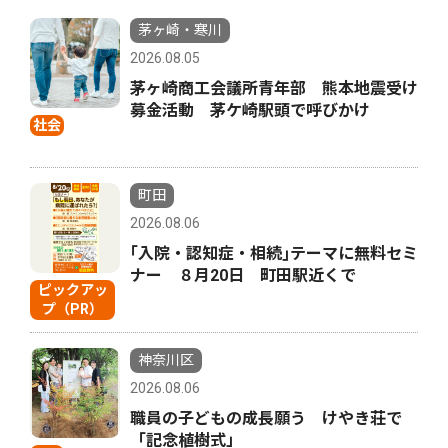
茅ヶ崎・寒川
2026.08.05
茅ヶ崎商工会議所青年部 熊本地震受け
募金活動 茅ケ崎駅頭で呼びかけ
社会
町田
2026.08.06
｢入院・認知症・相続｣テーマに無料セミ
ナー ８月20日 町田駅近くで
ピックアッ
プ（PR）
神奈川区
2026.08.06
職員の子どもの成長願う けやき荘で
「記念植樹式」