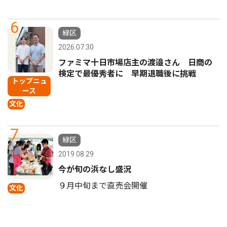
6
緑区
2026.07.30
ファミマ十日市場店主の渡邉さん 日商の
検定で最優秀者に 早期退職後に挑戦
トップニュ
ース
文化
7
緑区
2019.08.29
今が旬の浜なし盛況
９月中旬まで直売会開催
文化