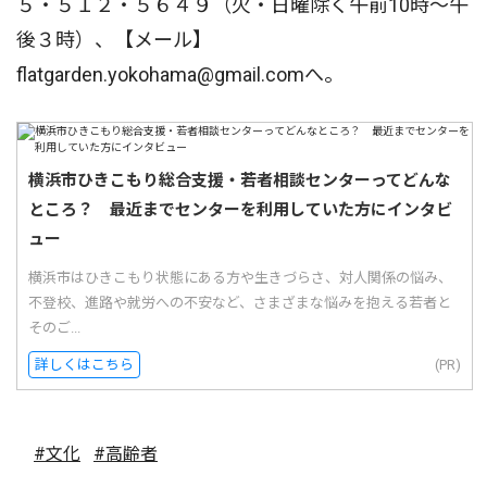
５・５１２・５６４９（火・日曜除く午前10時〜午
後３時）、【メール】
flatgarden.yokohama@gmail.comへ。
横浜市ひきこもり総合支援・若者相談センターってどんな
ところ？ 最近までセンターを利用していた方にインタビ
ュー
横浜市はひきこもり状態にある方や生きづらさ、対人関係の悩み、
不登校、進路や就労への不安など、さまざまな悩みを抱える若者と
そのご...
詳しくはこちら
(PR)
#文化
#高齢者