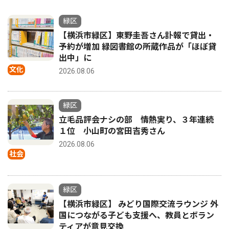
緑区
【横浜市緑区】東野圭吾さん訃報で貸出・
予約が増加 緑図書館の所蔵作品が「ほぼ貸
出中」に
文化
2026.08.06
緑区
立毛品評会ナシの部 情熱実り、３年連続
１位 小山町の宮田吉秀さん
2026.08.06
社会
緑区
【横浜市緑区】 みどり国際交流ラウンジ 外
国につながる子ども支援へ、教員とボラン
ティアが意見交換