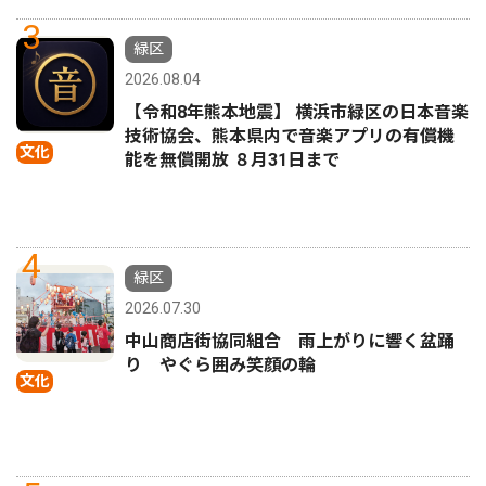
3
緑区
2026.08.04
【令和8年熊本地震】 横浜市緑区の日本音楽
技術協会、熊本県内で音楽アプリの有償機
文化
能を無償開放 ８月31日まで
4
緑区
2026.07.30
中山商店街協同組合 雨上がりに響く盆踊
り やぐら囲み笑顔の輪
文化