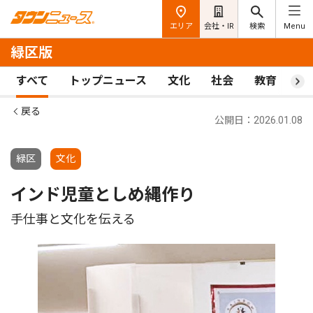
エリア
会社・IR
検索
Menu
緑区版
すべて
トップニュース
文化
社会
教育
ス
戻る
公開日：2026.01.08
緑区
文化
インド児童としめ縄作り
手仕事と文化を伝える