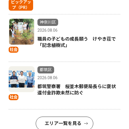
ピックアッ
プ（PR）
神奈川区
2026.08.06
職員の子どもの成長願う けやき荘で
「記念植樹式」
社会
都筑区
2026.08.06
都筑警察署 桜並木郵便局長らに褒状
還付金詐欺未然に防ぐ
社会
エリア一覧を見る