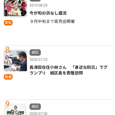
2019.08.29
今が旬の浜なし盛況
９月中旬まで直売会開催
文化
8
緑区
2026.07.23
長津田在住小林さん 「身近な防災」でグ
ランプリ 緑区長を表敬訪問
社会
9
緑区
2026.07.30