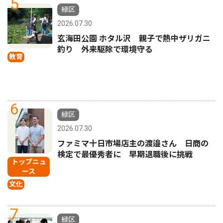
5
緑区
2026.07.30
玄海田公園 ホタル沢 親子で熱中ザリガニ
釣り 外来駆除で環境守る
教育
6
緑区
2026.07.30
ファミマ十日市場店主の渡邉さん 日商の
検定で最優秀者に 早期退職後に挑戦
トップニュ
ース
文化
7
緑区