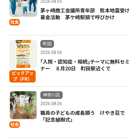
2026.08.05
茅ヶ崎商工会議所青年部 熊本地震受け
募金活動 茅ケ崎駅頭で呼びかけ
社会
町田
2026.08.06
｢入院・認知症・相続｣テーマに無料セミ
ナー ８月20日 町田駅近くで
ピックアッ
プ（PR）
神奈川区
2026.08.06
職員の子どもの成長願う けやき荘で
「記念植樹式」
社会