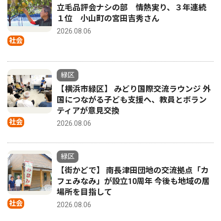
立毛品評会ナシの部 情熱実り、３年連続
１位 小山町の宮田吉秀さん
2026.08.06
社会
緑区
【横浜市緑区】 みどり国際交流ラウンジ 外
国につながる子ども支援へ、教員とボラン
ティアが意見交換
社会
2026.08.06
緑区
【街かどで】 南長津田団地の交流拠点「カ
フェみなみ」が設立10周年 今後も地域の居
場所を目指して
社会
2026.08.06