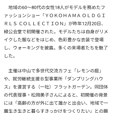
地域の60〜80代の女性18人がモデルを務めたフ
ァッションショー「ＹＯＫＯＨＡＭＡ ＯＬＤ ＧＩ
ＲＬＳ ＣＯＬＬＥＣＴＩＯＮ」が昨年12月20日、
緑公会堂で初開催された。モデルたちは自身がリメ
イクした服などをはじめ、色彩豊かな衣装で登場
し、ウォーキングを披露。多くの来場者たちを魅了
した。
主催は中山で多世代交流カフェ「レモンの庭」
や、就労継続支援Ｂ型事業所「ダンプリングハウ
ス」を運営する（一社）フラットガーデン。同団体
の代表理事・松岡美子さんによると、初開催の背景
には「高齢の方が外に出て誰かと出会い、地域で一
層生き生きと暮らすきっかけをつくりたい」との願