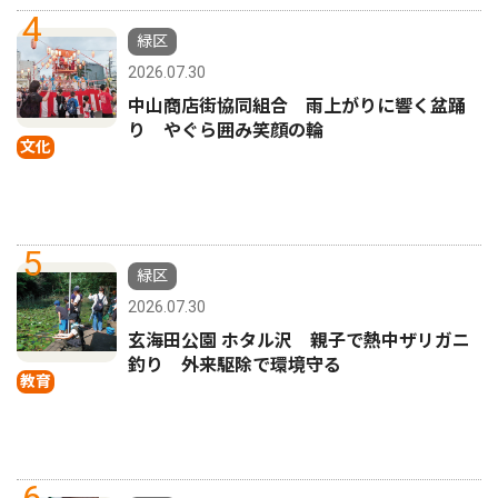
4
緑区
2026.07.30
中山商店街協同組合 雨上がりに響く盆踊
り やぐら囲み笑顔の輪
文化
5
緑区
2026.07.30
玄海田公園 ホタル沢 親子で熱中ザリガニ
釣り 外来駆除で環境守る
教育
6