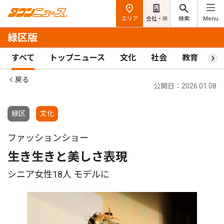
エリア
会社・IR
検索
Menu
緑区版
すべて
トップニュース
文化
社会
教育
ス
戻る
公開日：2026.01.08
緑区
文化
ファッションショー
生き生きと美しさ表現
シニア女性18人 モデルに