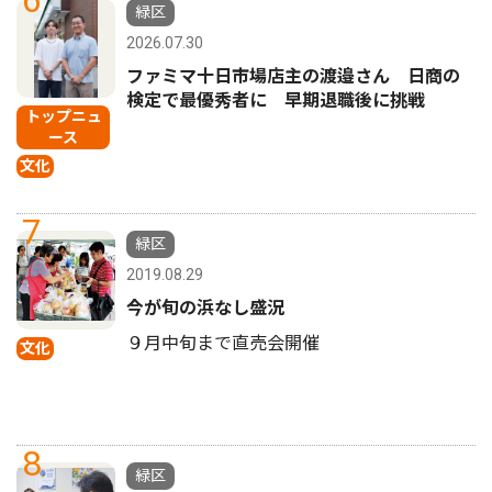
緑区
2026.07.30
ファミマ十日市場店主の渡邉さん 日商の
検定で最優秀者に 早期退職後に挑戦
トップニュ
ース
文化
7
緑区
2019.08.29
今が旬の浜なし盛況
９月中旬まで直売会開催
文化
8
緑区