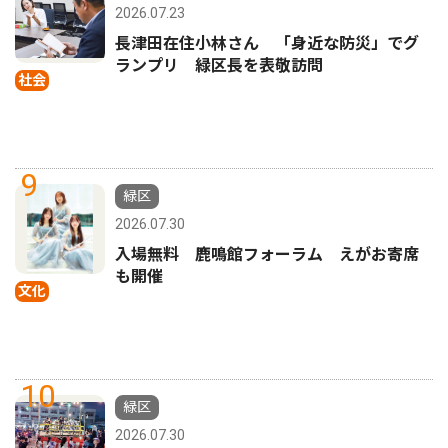
2026.07.23
長津田在住小林さん 「身近な防災」でグ
ランプリ 緑区長を表敬訪問
社会
9
緑区
2026.07.30
入場無料 鹿鳴館フォーラム えがお寄席
も開催
文化
10
緑区
2026.07.30