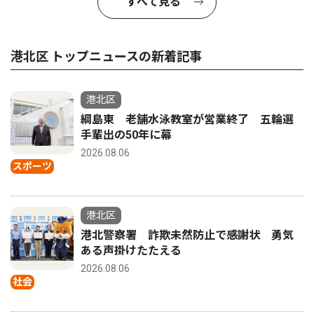
すべて見る
港北区 トップニュースの新着記事
港北区
綱島東 老舗水泳教室が営業終了 五輪選
手輩出の50年に幕
2026.08.06
スポーツ
港北区
港北警察署 詐欺未然防止で感謝状 勇気
ある声掛けたたえる
2026.08.06
社会