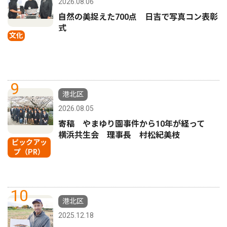
2026.08.06
自然の美捉えた700点 日吉で写真コン表彰
式
文化
9
港北区
2026.08.05
寄稿 やまゆり園事件から10年が経って
横浜共生会 理事長 村松紀美枝
ピックアッ
プ（PR）
10
港北区
2025.12.18