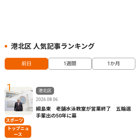
港北区 人気記事ランキング
前日
1週間
1か月
1
港北区
2026.08.06
綱島東 老舗水泳教室が営業終了 五輪選
手輩出の50年に幕
スポーツ
トップニュ
ース