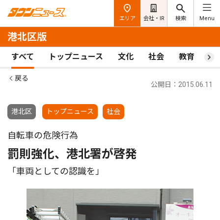
エリア
会社・IR
検索
Menu
港北区版
すべて
トップニュース
文化
社会
教育
ス
戻る
公開日：2015.06.11
港北区
トップニュース
社会
自転車の危険行為
罰則強化、港北署が啓発
「車両としての認識を」