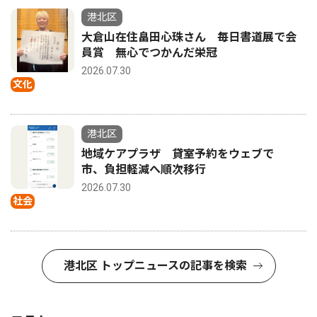
港北区
大倉山在住畠田心珠さん 毎日書道展で会
員賞 無心でつかんだ栄冠
2026.07.30
文化
港北区
地域ケアプラザ 貸室予約をウェブで
市、負担軽減へ順次移行
2026.07.30
社会
港北区 トップニュースの記事を検索