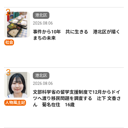
2
港北区
2026.08.06
事件から10年 共に生きる 港北区が描く
まちの未来
社会
3
港北区
2026.08.06
文部科学省の留学支援制度で12月からドイ
ツへ渡り移民問題を調査する 辻下 文香さ
人物風土記
ん 菊名在住 16歳