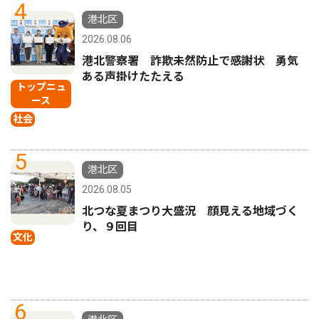
4
港北区
2026.08.06
港北警察署 詐欺未然防止で感謝状 勇気
ある声掛けたたえる
トップニュ
ース
社会
5
港北区
2026.08.05
北つな夏まつり大盛況 顔見える地域づく
り、９回目
文化
6