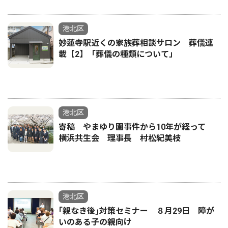
港北区
妙蓮寺駅近くの家族葬相談サロン 葬儀連
載【2】「葬儀の種類について」
港北区
寄稿 やまゆり園事件から10年が経って
横浜共生会 理事長 村松紀美枝
港北区
｢親なき後｣対策セミナー ８月29日 障が
いのある子の親向け