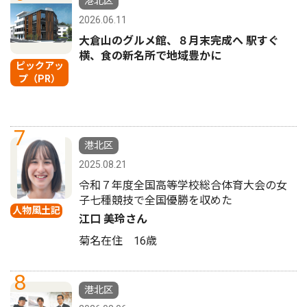
港北区
2026.06.11
大倉山のグルメ館、８月末完成へ 駅すぐ
横、食の新名所で地域豊かに
ピックアッ
プ（PR）
7
港北区
2025.08.21
令和７年度全国高等学校総合体育大会の女
子七種競技で全国優勝を収めた
人物風土記
江口 美玲さん
菊名在住 16歳
8
港北区