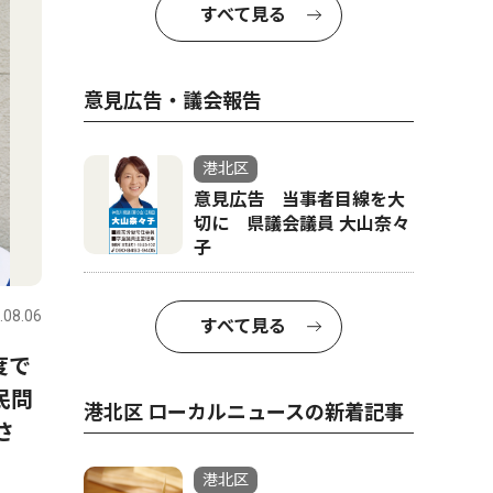
すべて見る
意見広告・議会報告
港北区
意見広告 当事者目線を大
切に 県議会議員 大山奈々
子
トップニュース
社会
文化
.08.06
港北区
2026.08.06
港北区
すべて見る
度で
港北警察署 詐欺未然防止で
北つな夏
民問
感謝状 勇気ある声掛けたた
える地域
港北区 ローカルニュースの新着記事
さ
える
港北区