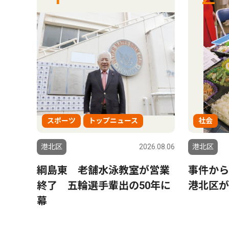
スポーツ
トップニュース
社会
6.08.06
港北区
2026.08.06
港北区
日吉
綱島東 老舗水泳教室が営業
事件か
終了 五輪選手輩出の50年に
港北区が
幕