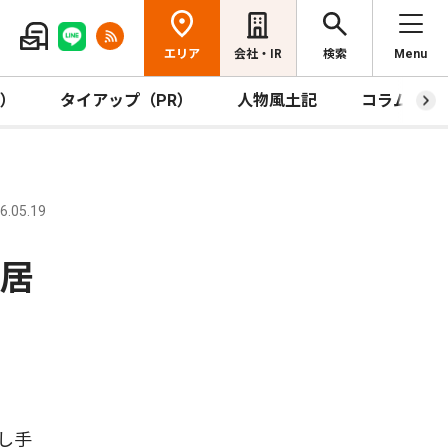
エリア
会社・IR
検索
Menu
R）
タイアップ（PR）
人物風土記
コラム
.05.19
芝居
し手