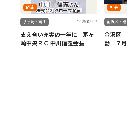
経済
社会
茅ヶ崎・寒川
2026.08.07
金沢区・磯
支え合い充実の一年に 茅ヶ
金沢区 
崎中央ＲＣ 中川信義会長
動 ７月