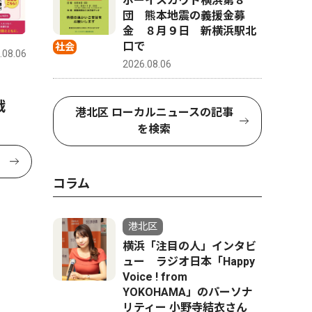
ボーイスカウト横浜第８
団 熊本地震の義援金募
金 ８月９日 新横浜駅北
口で
社会
.08.06
2026.08.06
戦
港北区 ローカルニュースの記事
を検索
コラム
港北区
横浜「注目の人」インタビ
ュー ラジオ日本「Happy
Voice ! from
YOKOHAMA」のパーソナ
リティー 小野寺結衣さん