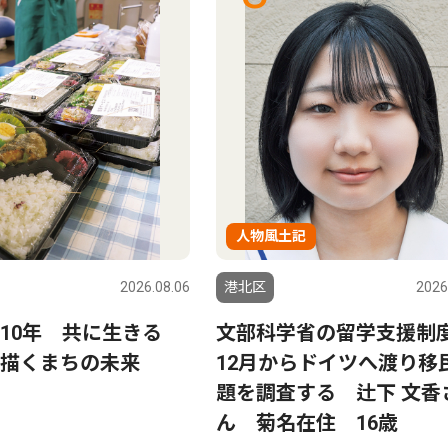
人物風土記
2026.08.06
港北区
2026
ら10年 共に生きる
文部科学省の留学支援制
描くまちの未来
12月からドイツへ渡り移
題を調査する 辻下 文香
ん 菊名在住 16歳