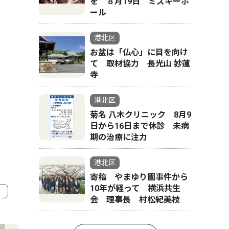
を ８月19日 ミズキーホ
ール
港北区
お盆は「仏心」に目を向け
て 取材協力 長光山 妙蓮
寺
港北区
菊名 八木クリニック 8月9
日から16日まで休診 未病
期の治療に注力
港北区
寄稿 やまゆり園事件から
10年が経って 横浜共生
会 理事長 村松紀美枝
4
5