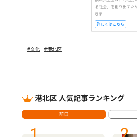
る社会」を創り出すた
きま...
詳しくはこちら
#文化
#港北区
港北区 人気記事ランキング
前日
1
2