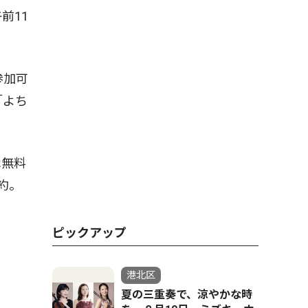
前11
参加可
「よち
は無料
約。
ピックアップ
港北区
夏の三重奏で、涼やかな時