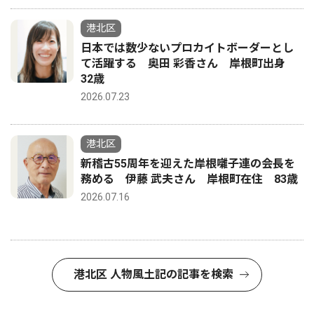
港北区
日本では数少ないプロカイトボーダーとし
て活躍する 奥田 彩香さん 岸根町出身
32歳
2026.07.23
港北区
新稽古55周年を迎えた岸根囃子連の会長を
務める 伊藤 武夫さん 岸根町在住 83歳
2026.07.16
港北区 人物風土記の記事を検索