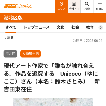
エリア
会社・IR
検索
Menu
港北区版
すべて
トップニュース
文化
社会
教育
ス
戻る
公開日：2026.06.04
港北区
人物風土記
現代アート作家で「誰もが触れ合え
る」作品を追究する Unicoco（ゆに
ここ）さん（本名：鈴木さとみ） 新
吉田東在住