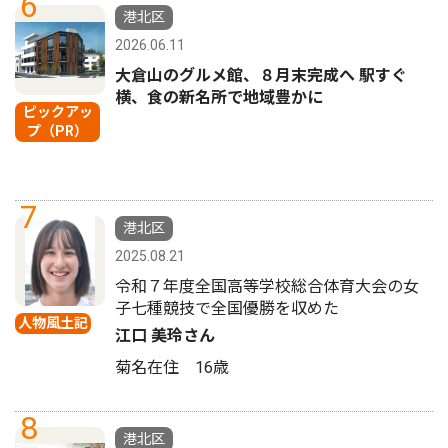
6
港北区
2026.06.11
大倉山のグルメ館、８月末完成へ 駅すぐ
横、食の新名所で地域豊かに
ピックアッ
プ（PR）
7
港北区
2025.08.21
令和７年度全国高等学校総合体育大会の女
子七種競技で全国優勝を収めた
人物風土記
江口 美玲さん
菊名在住 16歳
8
港北区