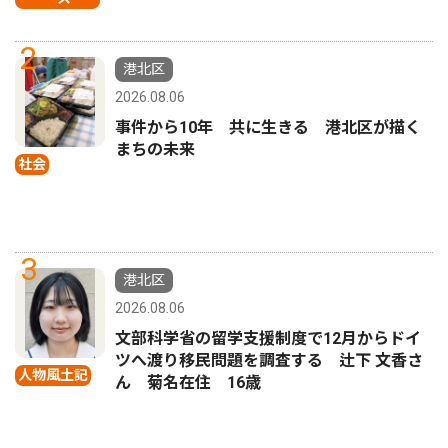
2
港北区
2026.08.06
事件から10年 共に生きる 港北区が描く
まちの未来
社会
3
港北区
2026.08.06
文部科学省の留学支援制度で12月からドイ
ツへ渡り移民問題を調査する 辻下 文香さ
人物風土記
ん 菊名在住 16歳