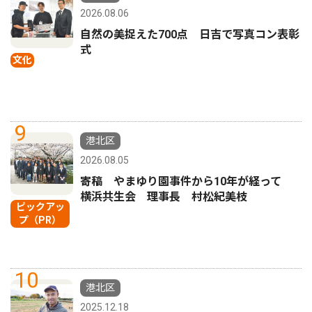
2026.08.06
自然の美捉えた700点 日吉で写真コン表彰
式
文化
9
港北区
2026.08.05
寄稿 やまゆり園事件から10年が経って
横浜共生会 理事長 村松紀美枝
ピックアッ
プ（PR）
10
港北区
2025.12.18