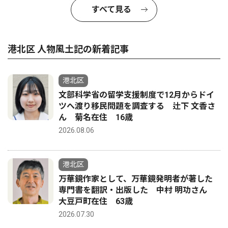
すべて見る
港北区 人物風土記の新着記事
港北区
文部科学省の留学支援制度で12月からドイ
ツへ渡り移民問題を調査する 辻下 文香さ
ん 菊名在住 16歳
2026.08.06
港北区
万華鏡作家として、万華鏡発明者が著した
専門書を翻訳・出版した 中村 明功さん
大豆戸町在住 63歳
2026.07.30