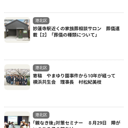
港北区
妙蓮寺駅近くの家族葬相談サロン 葬儀連
載【2】「葬儀の種類について」
港北区
寄稿 やまゆり園事件から10年が経って
横浜共生会 理事長 村松紀美枝
港北区
｢親なき後｣対策セミナー ８月29日 障が