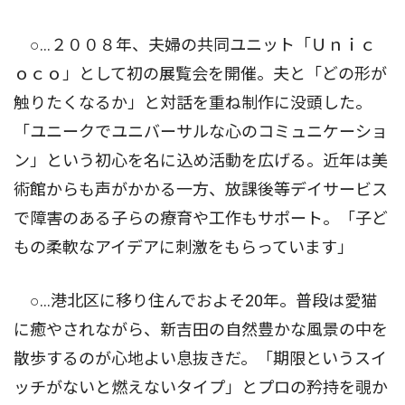
○…２００８年、夫婦の共同ユニット「Ｕｎｉｃ
ｏｃｏ」として初の展覧会を開催。夫と「どの形が
触りたくなるか」と対話を重ね制作に没頭した。
「ユニークでユニバーサルな心のコミュニケーショ
ン」という初心を名に込め活動を広げる。近年は美
術館からも声がかかる一方、放課後等デイサービス
で障害のある子らの療育や工作もサポート。「子ど
もの柔軟なアイデアに刺激をもらっています」
○…港北区に移り住んでおよそ20年。普段は愛猫
に癒やされながら、新吉田の自然豊かな風景の中を
散歩するのが心地よい息抜きだ。「期限というスイ
ッチがないと燃えないタイプ」とプロの矜持を覗か