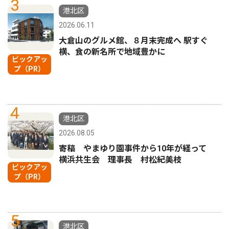
3
港北区
2026.06.11
大倉山のグルメ館、８月末完成へ 駅すぐ
横、食の新名所で地域豊かに
ピックアッ
プ（PR）
4
港北区
2026.08.05
寄稿 やまゆり園事件から10年が経って
横浜共生会 理事長 村松紀美枝
ピックアッ
プ（PR）
5
港北区