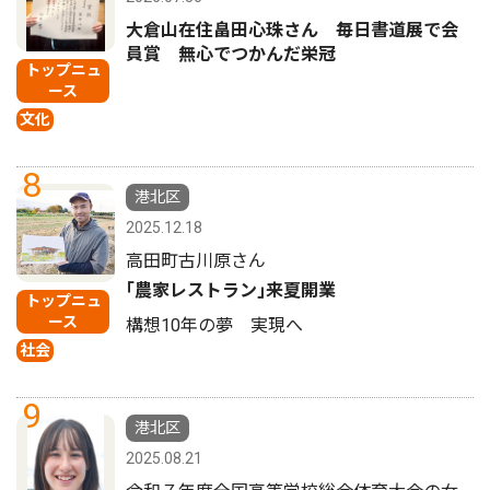
大倉山在住畠田心珠さん 毎日書道展で会
員賞 無心でつかんだ栄冠
トップニュ
ース
文化
8
港北区
2025.12.18
高田町古川原さん
｢農家レストラン｣来夏開業
トップニュ
ース
構想10年の夢 実現へ
社会
9
港北区
2025.08.21