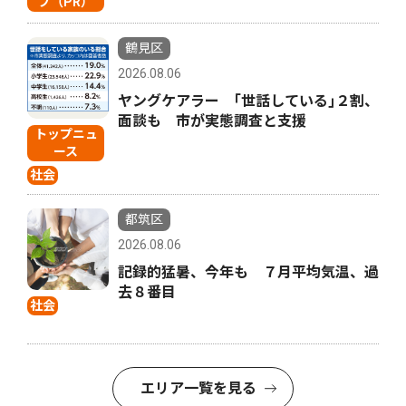
プ（PR）
鶴見区
2026.08.06
ヤングケアラー ｢世話している｣２割、
面談も 市が実態調査と支援
トップニュ
ース
社会
都筑区
2026.08.06
記録的猛暑、今年も ７月平均気温、過
去８番目
社会
エリア一覧を見る