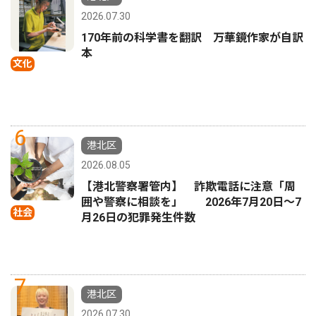
2026.07.30
170年前の科学書を翻訳 万華鏡作家が自訳
本
文化
6
港北区
2026.08.05
【港北警察署管内】 詐欺電話に注意「周
囲や警察に相談を」 2026年7月20日〜7
社会
月26日の犯罪発生件数
7
港北区
2026.07.30