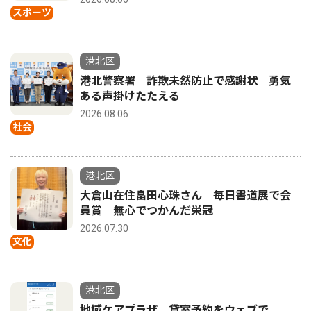
スポーツ
港北区
港北警察署 詐欺未然防止で感謝状 勇気
ある声掛けたたえる
2026.08.06
社会
港北区
大倉山在住畠田心珠さん 毎日書道展で会
員賞 無心でつかんだ栄冠
2026.07.30
文化
港北区
地域ケアプラザ 貸室予約をウェブで