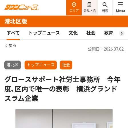
エリア
会社・IR
検索
Menu
港北区版
すべて
トップニュース
文化
社会
教育
ス
戻る
公開日：2026.07.02
港北区
トップニュース
社会
グロースサポート社労士事務所 今年
度､区内で唯一の表彰 横浜グランド
スラム企業