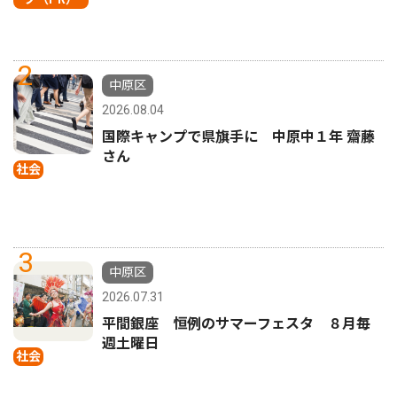
2
中原区
2026.08.04
国際キャンプで県旗手に 中原中１年 齋藤
さん
社会
3
中原区
2026.07.31
平間銀座 恒例のサマーフェスタ ８月毎
週土曜日
社会