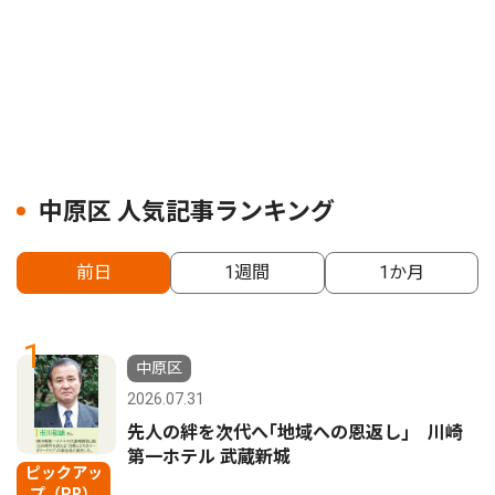
中原区 人気記事ランキング
前日
1週間
1か月
1
中原区
2026.07.31
先人の絆を次代へ｢地域への恩返し｣ 川崎
第一ホテル 武蔵新城
ピックアッ
プ（PR）