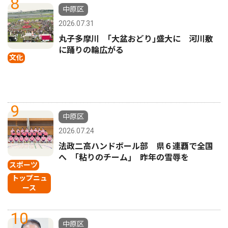
8
中原区
2026.07.31
丸子多摩川 ｢大盆おどり｣盛大に 河川敷
に踊りの輪広がる
文化
9
中原区
2026.07.24
法政二高ハンドボール部 県６連覇で全国
へ ｢粘りのチーム｣ 昨年の雪辱を
スポーツ
トップニュ
ース
10
中原区