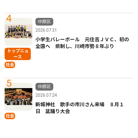
4
中原区
2026.07.31
小学生バレーボール 元住吉ＪＶＣ、初の
全国へ 県制し、川崎市勢８年ぶり
トップニュ
ース
社会
5
中原区
2026.07.24
新城神社 歌手の市川さん来場 ８月１
日 盆踊り大会
社会