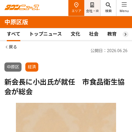
エリア
会社・IR
検索
Menu
中原区版
すべて
トップニュース
文化
社会
教育
ス
戻る
公開日：2026.06.26
中原区
経済
新会長に小出氏が就任 市食品衛生協
会が総会