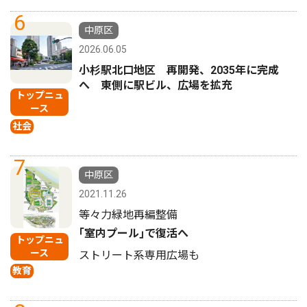
6
中原区
2026.06.05
小杉駅北口地区 再開発、2035年に完成
へ 東側に駅ビル、広場を拡充
トップニュ
ース
社会
7
中原区
2021.11.26
等々力緑地再編整備
｢室内プール｣で復活へ
トップニュ
ース
ストリート系専用広場も
教育