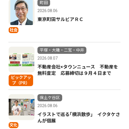
町田
2026.08.06
東京町田サルビアＲＣ
社会
平塚・大磯・二宮・中井
2026.08.07
不動産会社×タウンニュース 不動産を
無料査定 応募締切は９月４日まで
ピックアッ
プ（PR）
保土ケ谷区
2026.08.06
イラストで巡る｢横浜散歩｣ イクタケさ
んが個展
文化