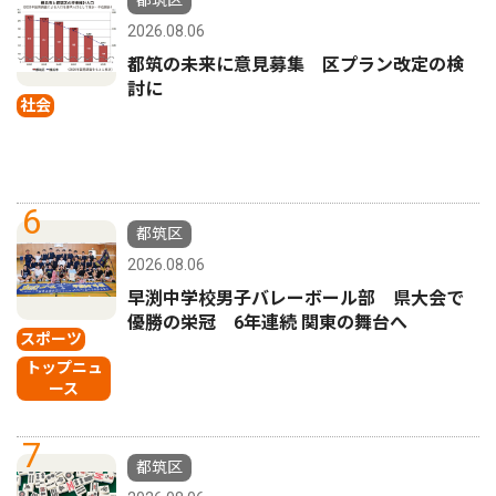
2026.08.06
都筑の未来に意見募集 区プラン改定の検
討に
社会
6
都筑区
2026.08.06
早渕中学校男子バレーボール部 県大会で
優勝の栄冠 6年連続 関東の舞台へ
スポーツ
トップニュ
ース
7
都筑区