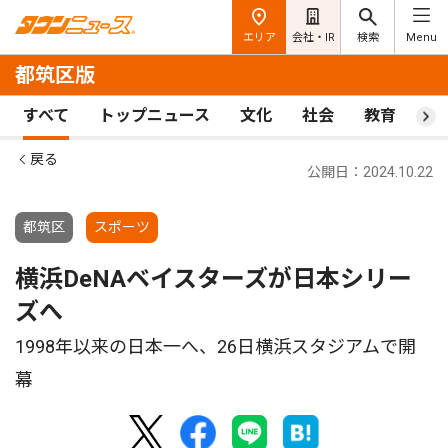
エリア
会社・IR
検索
Menu
都筑区版
すべて
トップニュース
文化
社会
教育
ス
戻る
公開日：2024.10.22
都筑区
スポーツ
横浜DeNAベイスターズが日本シリー
ズへ
1998年以来の日本一へ、26日横浜スタジアムで開
幕