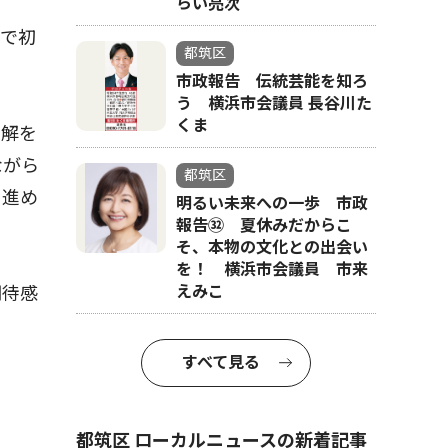
らい亮次
界で初
都筑区
市政報告 伝統芸能を知ろ
う 横浜市会議員 長谷川た
くま
理解を
ながら
都筑区
を進め
明るい未来への一歩 市政
報告㉜ 夏休みだからこ
そ、本物の文化との出会い
を！ 横浜市会議員 市来
えみこ
期待感
すべて見る
都筑区 ローカルニュースの新着記事