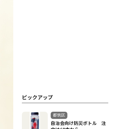
ピックアップ
都筑区
自治会向け防災ボトル 注