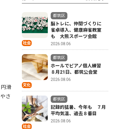
都筑区
脳トレに、仲間づくりに
雀卓導入、健康麻雀教室
も 大熊スポーツ会館
社会
2026.08.06
都筑区
ホールでピアノ個人練習
８月21日、都筑公会堂
2026.08.06
文化
・円滑
にやさ
都筑区
記録的猛暑、今年も ７月
平均気温、過去８番目
2026.08.06
社会