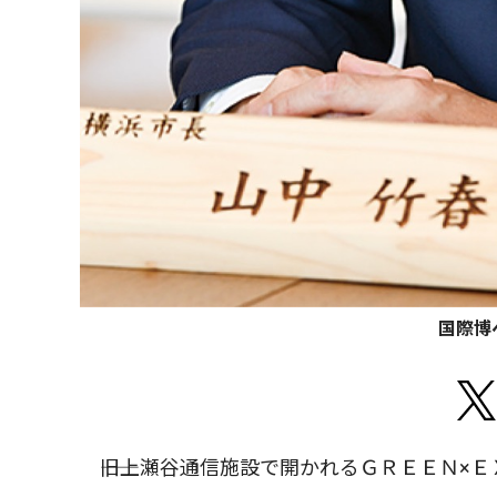
国際博
――旧上瀬谷通信施設で開かれるＧＲＥＥＮ×Ｅ