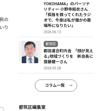
YOKOHAMA」のパーソナ
リティー 小野寺結衣さん
「孤独を救ってくれたラジ
民の
オで、今度は私が誰かの居
場所になりたい」
いり
2026.06.13
都筑区
都田連合町内会 ｢顔が見え
る｣地域づくりを 新会長に
齋藤健一さん
2026.05.28
コラム一覧
都筑区編集室