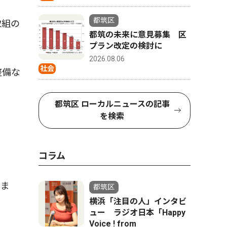
都筑区
取組の
都筑の未来に意見募集 区
プラン改定の検討に
2026.08.06
社会
整備な
都筑区 ローカルニュースの記事
を検索
コラム
きま
都筑区
横浜「注目の人」インタビ
ュー ラジオ日本「Happy
Voice ! from