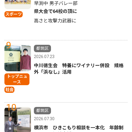
早渕中 男子バレー部
県大会で64校の頂に
スポーツ
高さと攻撃力武器に
9
都筑区
2026.07.23
中川徳生会 特養にワイナリー併設 規格
外「浜なし」活用
トップニュ
ース
社会
10
都筑区
2026.07.30
横浜市 ひきこもり相談を一本化 年齢制