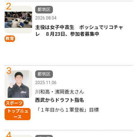
2
都筑区
2026.08.04
主役は女子中高生 ボッシュでリコチャ
レ ８月23日、参加者募集中
教育
3
都筑区
2025.11.06
川和高・濱岡蒼太さん
西武からドラフト指名
スポーツ
「１年目から１軍登板」目標
トップニュ
ース
4