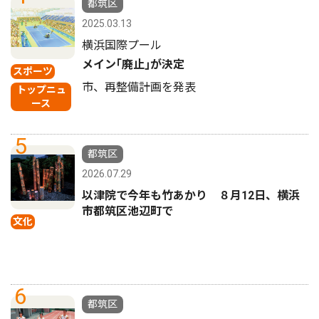
都筑区
2025.03.13
横浜国際プール
メイン｢廃止｣が決定
スポーツ
市、再整備計画を発表
トップニュ
ース
5
都筑区
2026.07.29
以津院で今年も竹あかり ８月12日、横浜
市都筑区池辺町で
文化
6
都筑区