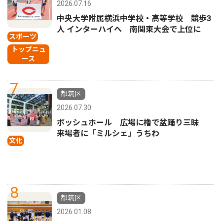
2026.07.16
中央大学附属横浜中学校・高等学校 競歩3
人 インターハイへ 南関東大会で上位に
スポーツ
トップニュ
ース
7
都筑区
2026.07.30
ボッシュホール 広場に櫓で盆踊り三昧
来場者に「ミルシェ」うちわ
文化
8
都筑区
2026.01.08