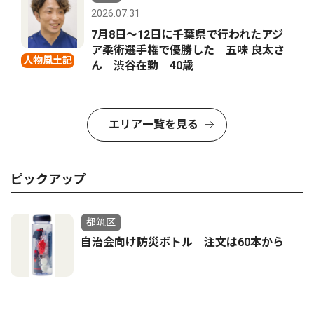
2026.07.31
7月8日〜12日に千葉県で行われたアジ
ア柔術選手権で優勝した 五味 良太さ
人物風土記
ん 渋谷在勤 40歳
エリア一覧を見る
ピックアップ
都筑区
自治会向け防災ボトル 注文は60本から