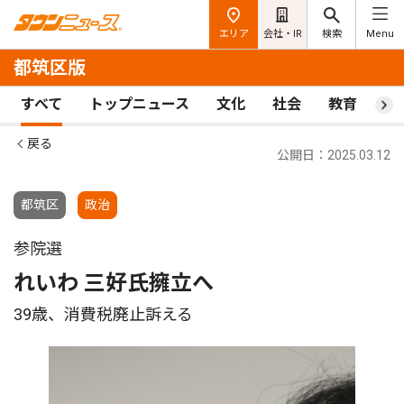
エリア
会社・IR
検索
Menu
都筑区版
すべて
トップニュース
文化
社会
教育
ス
戻る
公開日：2025.03.12
都筑区
政治
参院選
れいわ 三好氏擁立へ
39歳、消費税廃止訴える