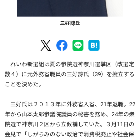
三好諒氏
れいわ新選組は夏の参院選神奈川選挙区（改選定
数４）に元外務省職員の三好諒氏（39）を擁立する
ことを決めた。
三好氏は２０１３年に外務省入省、21年退職。22
年から山本太郎参議院議員の秘書を務め、24年の衆
院選で神奈川２区から立候補していた。３月11日の
会見で「しがらみのない政治で消費税廃止や社会保