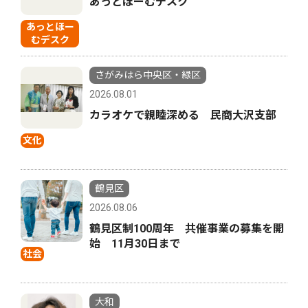
あっとほーむデスク
あっとほー
むデスク
さがみはら中央区・緑区
2026.08.01
カラオケで親睦深める 民商大沢支部
文化
鶴見区
2026.08.06
鶴見区制100周年 共催事業の募集を開
始 11月30日まで
社会
大和