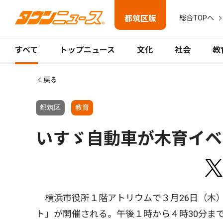
都筑区版
総合TOPへ
すべて
トップニュース
文化
社会
教
戻る
都筑区
教育
いすゞ自動車が木育イベ
横浜市役所１階アトリウムで３月26日（木
ト」が開催される。午後１時から４時30分ま