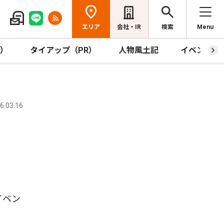
エリア
会社・IR
検索
Menu
R）
タイアップ（PR）
人物風土記
イベント
.03.16
イベン