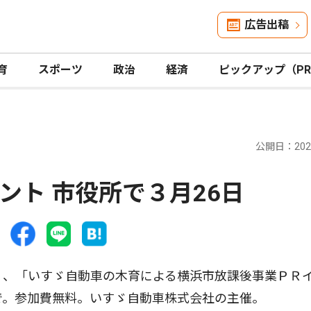
広告出稿
育
スポーツ
政治
経済
ピックアップ（P
公開日：2026
ント 市役所で３月26日
）、「いすゞ自動車の木育による横浜市放課後事業ＰＲ
で。参加費無料。いすゞ自動車株式会社の主催。