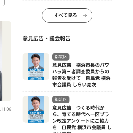
4
5
すべて見る
意見広告・議会報告
都筑区
意見広告 横浜市長のパワ
ハラ第三者調査委員からの
報告を受けて 自民党 横浜
市会議員 しらい亮次
スポーツ
トップニュース
文化
都筑区
意見広告 つくる時代か
.11.06
都筑区
2025.03.13
都筑区
ら、育てる時代へ―区プラ
ン改定アンケートにご協力
横浜国際プール
以津院で
を 自民党 横浜市会議員 し
メイン｢廃止｣が決定
月12日