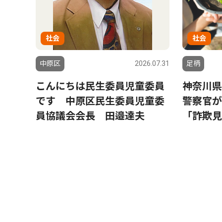
社会
社会
中原区
2026.07.31
足柄
こんにちは民生委員児童委員
神奈川県
です 中原区民生委員児童委
警察官が
員協議会会長 田邉達夫
「詐欺見