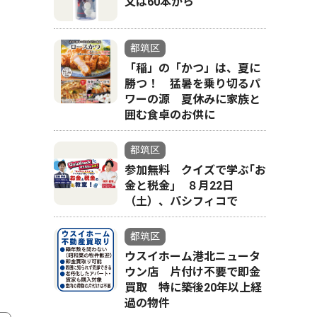
文は60本から
都筑区
「稲」の「かつ」は、夏に
勝つ！ 猛暑を乗り切るパ
ワーの源 夏休みに家族と
囲む食卓のお供に
都筑区
参加無料 クイズで学ぶ｢お
金と税金｣ ８月22日
（土）、パシフィコで
都筑区
ウスイホーム港北ニュータ
ウン店 片付け不要で即金
買取 特に築後20年以上経
過の物件