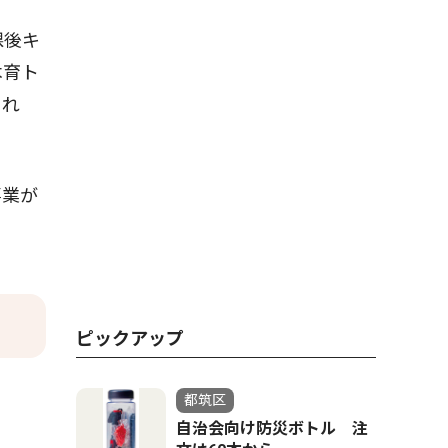
課後キ
木育ト
され
事業が
ピックアップ
都筑区
自治会向け防災ボトル 注