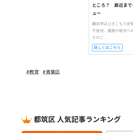
ところ？ 最近まで
ュー
横浜市はひきこもり状
不登校、進路や就労へ
そのご...
詳しくはこちら
#教育
#青葉区
都筑区 人気記事ランキング