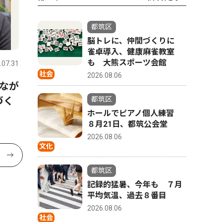
都筑区
脳トレに、仲間づくりに
雀卓導入、健康麻雀教室
も 大熊スポーツ会館
.07.31
社会
2026.08.06
なが
づく
都筑区
ホールでピアノ個人練習
８月21日、都筑公会堂
2026.08.06
文化
都筑区
記録的猛暑、今年も ７月
平均気温、過去８番目
2026.08.06
社会