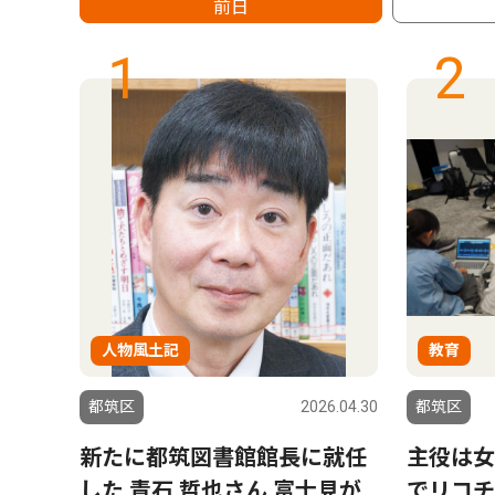
前日
1
2
人物風土記
教育
6.07.30
都筑区
2026.04.30
都筑区
を一
新たに都筑図書館館長に就任
主役は女
続支
した 青石 哲也さん 富士見が
でリコチ