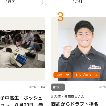
1週間
1か月
3
スポーツ
トップニュース
2026.08.04
都筑区
2025
川和高・濱岡蒼太さん
子中高生 ボッシュ
西武からドラフト指名
ャレ ８月23日、参