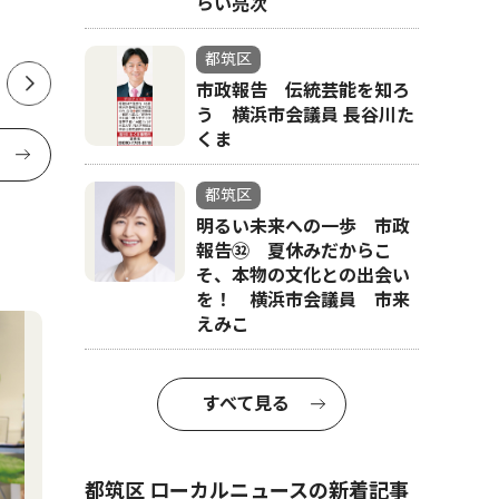
らい亮次
で
市、再整備計画を発表
都筑区
市政報告 伝統芸能を知ろ
う 横浜市会議員 長谷川た
くま
都筑区
明るい未来への一歩 市政
報告㉜ 夏休みだからこ
そ、本物の文化との出会い
を！ 横浜市会議員 市来
えみこ
すべて見る
都筑区 ローカルニュースの新着記事