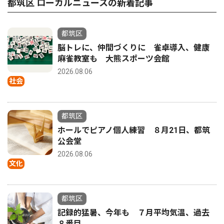
都筑区 ローカルニュースの新着記事
都筑区
脳トレに、仲間づくりに 雀卓導入、健康
麻雀教室も 大熊スポーツ会館
2026.08.06
社会
都筑区
ホールでピアノ個人練習 ８月21日、都筑
公会堂
2026.08.06
文化
都筑区
記録的猛暑、今年も ７月平均気温、過去
８番目