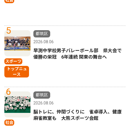
社会
5
都筑区
2026.08.06
早渕中学校男子バレーボール部 県大会で
優勝の栄冠 6年連続 関東の舞台へ
スポーツ
トップニュ
ース
6
都筑区
2026.08.06
脳トレに、仲間づくりに 雀卓導入、健康
麻雀教室も 大熊スポーツ会館
社会