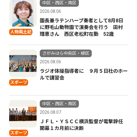
中区・西区・南区
2026.08.06
園長兼ラテンハープ奏者として8月8日
に野毛山動物園で演奏会を行う 田村
人物風土記
理恵さん 西区老松町在勤 52歳
さがみはら中央区・緑区
2026.08.06
ラジオ体操指導者に ９月５日杜のホー
ルで講習会
スポーツ
中区・西区・南区
2026.08.07
ＪＦＬ・ＹＳＣＣ横浜監督が電撃辞任
開幕１カ月前に決断
スポーツ