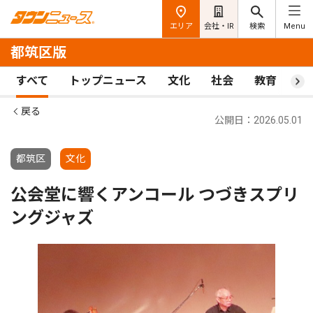
エリア
会社・IR
検索
Menu
都筑区版
すべて
トップニュース
文化
社会
教育
ス
戻る
公開日：2026.05.01
都筑区
文化
公会堂に響くアンコール つづきスプリ
ングジャズ