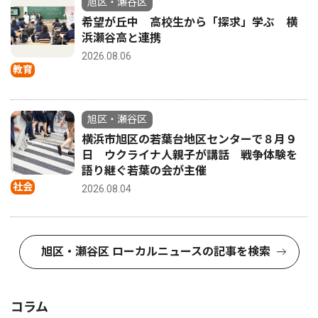
旭区・瀬谷区
希望が丘中 高校生から「探求」学ぶ 横
浜瀬谷高と連携
2026.08.06
教育
旭区・瀬谷区
横浜市旭区の若葉台地区センターで８月９
日 ウクライナ人親子が講話 戦争体験を
語り継ぐ若葉の会が主催
社会
2026.08.04
旭区・瀬谷区 ローカルニュースの記事を検索
コラム