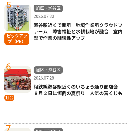
5
旭区・瀬谷区
2026.07.30
瀬谷駅近くで開所 地域作業所クラウドフ
ァーム 障害福祉と水耕栽培が融合 室内
ピックアッ
型で作業の継続性アップ
プ（PR）
6
旭区・瀬谷区
2026.07.28
相鉄線瀬谷駅近くのいちょう通り商店会
８月２日に恒例の夏祭り 人気の富くじも
社会
7