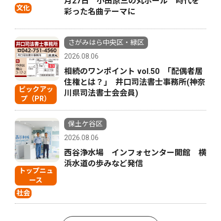
月27日 小田原三の丸ホール 時代を
文化
彩った名曲テーマに
さがみはら中央区・緑区
2026.08.06
相続のワンポイント vol.50 ｢配偶者居
住権とは？｣ 井口司法書士事務所(神奈
ピックアッ
川県司法書士会会員)
プ（PR）
保土ケ谷区
2026.08.06
西谷浄水場 インフォセンター開館 横
浜水道の歩みなど発信
トップニュ
ース
社会