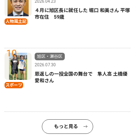
2026.04.23
４月に旭区長に就任した 堀口 和美さん 平塚
市在住 59歳
人物風土記
10
旭区・瀬谷区
2026.07.30
恩返しの一投全国の舞台で 隼人高 土橋優
愛和さん
スポーツ
もっと見る