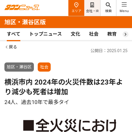
エリア
会社・IR
検索
Menu
旭区・瀬谷区版
すべて
トップニュース
文化
社会
教育
ス
戻る
公開日：2025.01.25
旭区・瀬谷区
社会
横浜市内 2024年の火災件数は23年よ
り減少も死者は増加
24人、過去10年で最多タイ