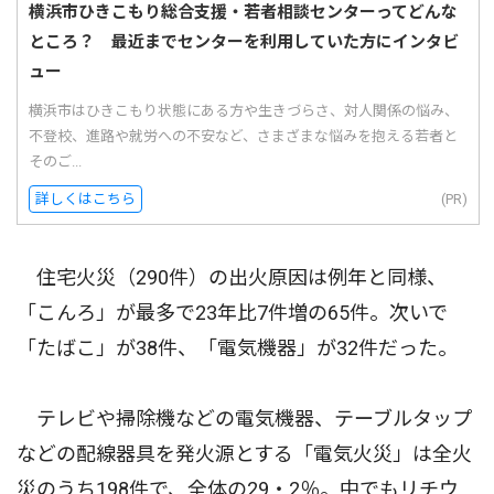
横浜市ひきこもり総合支援・若者相談センターってどんな
ところ？ 最近までセンターを利用していた方にインタビ
ュー
横浜市はひきこもり状態にある方や生きづらさ、対人関係の悩み、
不登校、進路や就労への不安など、さまざまな悩みを抱える若者と
そのご...
詳しくはこちら
(PR)
住宅火災（290件）の出火原因は例年と同様、
「こんろ」が最多で23年比7件増の65件。次いで
「たばこ」が38件、「電気機器」が32件だった。
テレビや掃除機などの電気機器、テーブルタップ
などの配線器具を発火源とする「電気火災」は全火
災のうち198件で、全体の29・2％。中でもリチウ