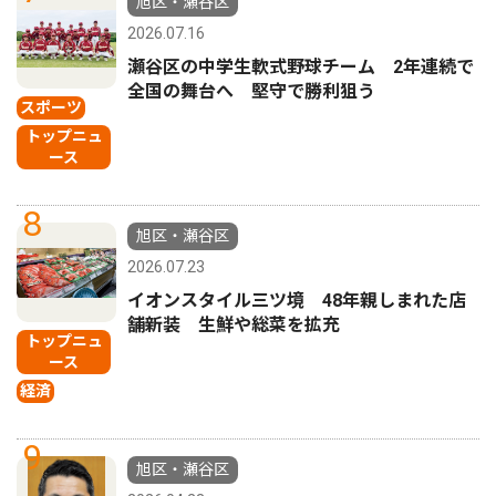
旭区・瀬谷区
2026.07.16
瀬谷区の中学生軟式野球チーム 2年連続で
全国の舞台へ 堅守で勝利狙う
スポーツ
トップニュ
ース
8
旭区・瀬谷区
2026.07.23
イオンスタイル三ツ境 48年親しまれた店
舗新装 生鮮や総菜を拡充
トップニュ
ース
経済
9
旭区・瀬谷区