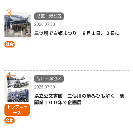
3
旭区・瀬谷区
2026.07.30
三ツ境で白姫まつり ８月１日、２日に
社会
4
旭区・瀬谷区
2026.07.30
県立公文書館 二俣川の歩みひも解く 駅
開業１００年で企画展
トップニュ
ース
文化