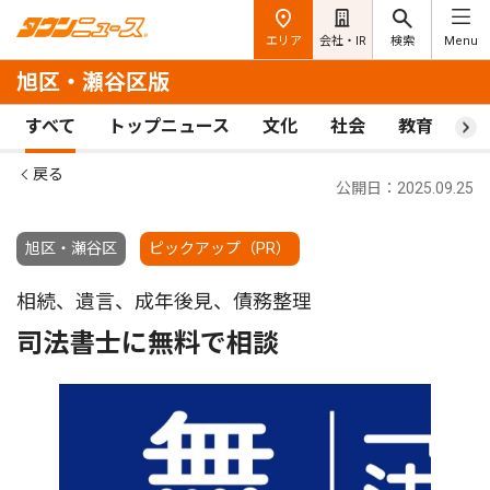
エリア
会社・IR
検索
Menu
旭区・瀬谷区版
すべて
トップニュース
文化
社会
教育
ス
戻る
公開日：2025.09.25
旭区・瀬谷区
ピックアップ（PR）
相続、遺言、成年後見、債務整理
司法書士に無料で相談