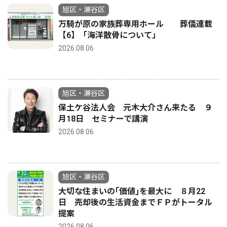
旭区・瀬谷区
万騎が原の家族葬専用ホール 葬儀連載
【6】「海洋散骨について」
2026.08.06
旭区・瀬谷区
保土ケ谷法人会 元木大介さん来たる ９
月18日 セミナーで講演
2026.08.06
旭区・瀬谷区
大切な住まいの｢価値｣を最大に ８月22
日 売却後の生活資金までＦＰがトータル
提案
2026.08.06