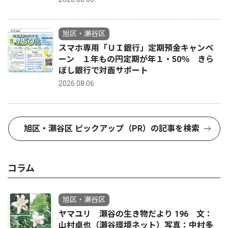
旭区・瀬谷区
スマホ専用「ＵＩ銀行」定期預金キャンペ
ーン １年もの円定期が年１・50％ きら
ぼし銀行で対面サポート
2026.08.06
旭区・瀬谷区 ピックアップ（PR）の記事を検索
コラム
旭区・瀬谷区
ヤマユリ 瀬谷の生き物だより 196 文：
山村卓也（瀬谷環境ネット）写真：中村多