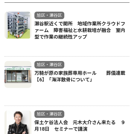
旭区・瀬谷区
瀬谷駅近くで開所 地域作業所クラウドフ
ァーム 障害福祉と水耕栽培が融合 室内
型で作業の継続性アップ
旭区・瀬谷区
万騎が原の家族葬専用ホール 葬儀連載
【6】「海洋散骨について」
旭区・瀬谷区
保土ケ谷法人会 元木大介さん来たる ９
月18日 セミナーで講演