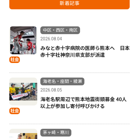
新着記事
中区・西区・南区
2026.08.04
みなと赤十字病院の医師ら熊本へ 日本
赤十字社神奈川県支部が派遣
社会
海老名・座間・綾瀬
2026.08.05
海老名駅周辺で熊本地震街頭募金 40人
以上が参加し寄付呼びかける
社会
茅ヶ崎・寒川