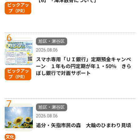
【6】「海洋散骨について」
ピックアッ
プ（PR）
6
旭区・瀬谷区
2026.08.06
スマホ専用「ＵＩ銀行」定期預金キャンペ
ーン １年もの円定期が年１・50％ きら
ピックアッ
ぼし銀行で対面サポート
プ（PR）
7
旭区・瀬谷区
2026.08.06
追分・矢指市民の森 大輪のひまわり見頃
文化