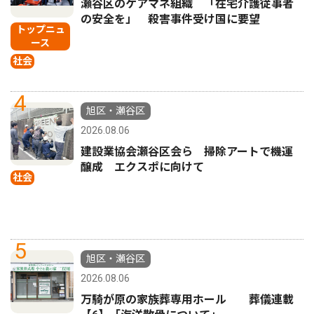
瀬谷区のケアマネ組織 「在宅介護従事者
の安全を」 殺害事件受け国に要望
トップニュ
ース
社会
4
旭区・瀬谷区
2026.08.06
建設業協会瀬谷区会ら 掃除アートで機運
醸成 エクスポに向けて
社会
5
旭区・瀬谷区
2026.08.06
万騎が原の家族葬専用ホール 葬儀連載