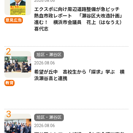
2026.08.06
エクスポに向け周辺道路整備が急ピッチ
熱血市政レポート 「瀬谷区大改造計画」
意見広告
進む！ 横浜市会議員 花上（はなうえ）
喜代志
2
旭区・瀬谷区
2026.08.06
希望が丘中 高校生から「探求」学ぶ 横
浜瀬谷高と連携
教育
3
旭区・瀬谷区
2026.08.06