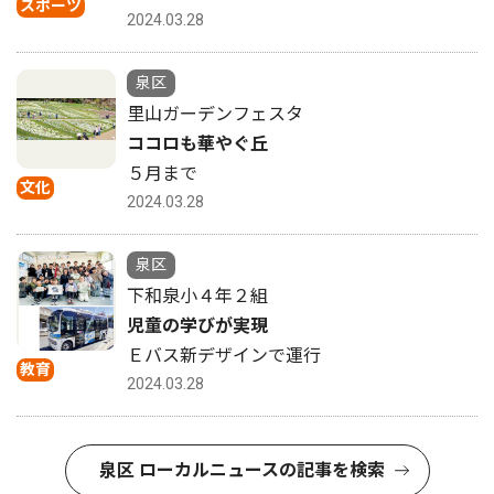
スポーツ
2024.03.28
泉区
里山ガーデンフェスタ
ココロも華やぐ丘
５月まで
文化
2024.03.28
泉区
下和泉小４年２組
児童の学びが実現
Ｅバス新デザインで運行
教育
2024.03.28
泉区 ローカルニュースの記事を検索