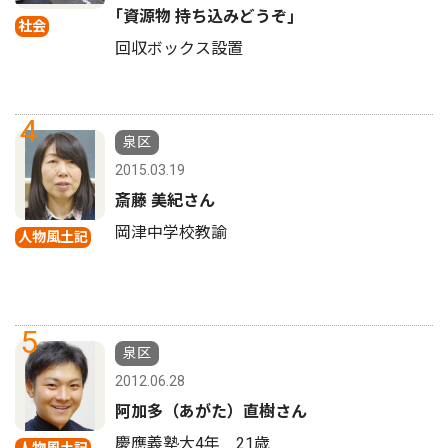
｢資源物 持ち込みどうぞ｣
社会
回収ボックス設置
4
泉区
2015.03.19
斎藤 美紀さん
岡津中学校教諭
人物風土記
5
泉区
2012.06.28
阿加多（あがた）直樹さん
慶應義塾大4年 21歳
人物風土記