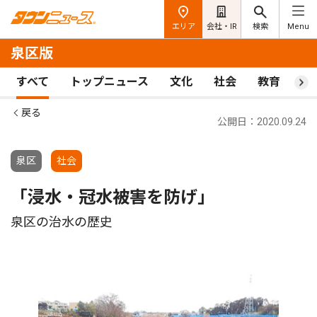
エリア
会社・IR
検索
Menu
泉区版
すべて
トップニュース
文化
社会
教育
ス
戻る
公開日：2020.09.24
泉区
社会
「浸水・冠水被害を防げ」
泉区の治水の歴史