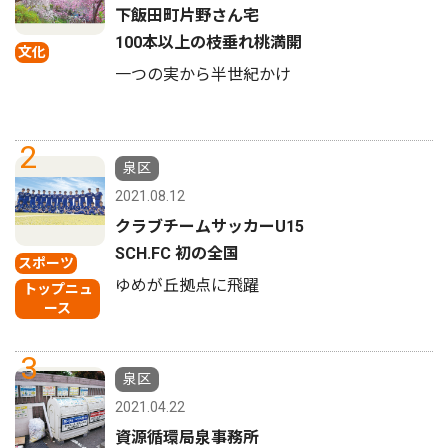
下飯田町片野さん宅
100本以上の枝垂れ桃満開
文化
一つの実から半世紀かけ
2
泉区
2021.08.12
クラブチームサッカーU15
SCH.FC 初の全国
スポーツ
ゆめが丘拠点に飛躍
トップニュ
ース
3
泉区
2021.04.22
資源循環局泉事務所