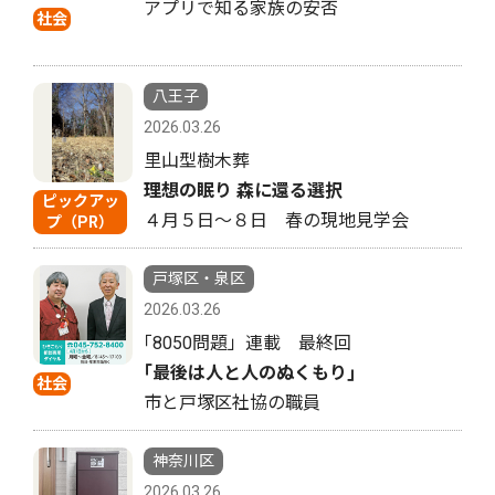
アプリで知る家族の安否
社会
八王子
2026.03.26
里山型樹木葬
理想の眠り 森に還る選択
ピックアッ
４月５日〜８日 春の現地見学会
プ（PR）
戸塚区・泉区
2026.03.26
｢8050問題」連載 最終回
｢最後は人と人のぬくもり｣
社会
市と戸塚区社協の職員
神奈川区
2026.03.26