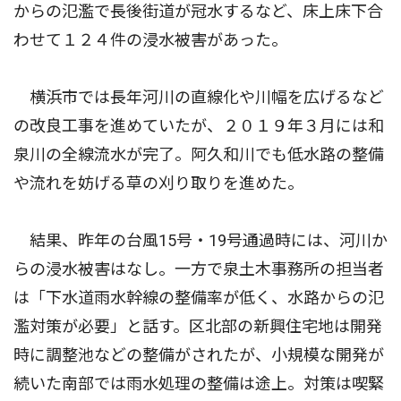
からの氾濫で長後街道が冠水するなど、床上床下合
わせて１２４件の浸水被害があった。
横浜市では長年河川の直線化や川幅を広げるなど
の改良工事を進めていたが、２０１９年３月には和
泉川の全線流水が完了。阿久和川でも低水路の整備
や流れを妨げる草の刈り取りを進めた。
結果、昨年の台風15号・19号通過時には、河川か
らの浸水被害はなし。一方で泉土木事務所の担当者
は「下水道雨水幹線の整備率が低く、水路からの氾
濫対策が必要」と話す。区北部の新興住宅地は開発
時に調整池などの整備がされたが、小規模な開発が
続いた南部では雨水処理の整備は途上。対策は喫緊