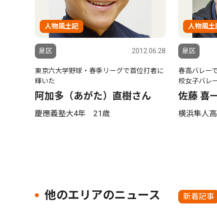
人物風土記
人物風土
泉区
2012.06.28
泉区
東京六大学野球・春季リーグで首位打者に
春高バレー
輝いた
校女子バレ
阿加多（あがた）直樹さん
佐藤 喜
慶應義塾大4年 21歳
横浜隼人高
他のエリアのニュース
新着記事