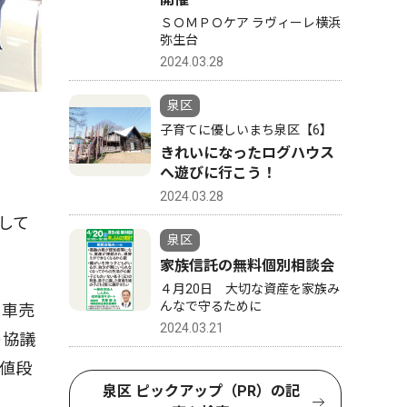
ＳＯＭＰＯケア ラヴィーレ横浜
弥生台
2024.03.28
泉区
子育てに優しいまち泉区【6】
きれいになったログハウス
へ遊びに行こう！
2024.03.28
して
泉区
家族信託の無料個別相談会
４月20日 大切な資産を家族み
んなで守るために
。車売
2024.03.21
ト協議
値段
泉区 ピックアップ（PR）の記