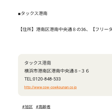
■タックス港南
【住所】港南区港南中央通８の36、【フリー
タックス港南
横浜市港南区港南中央通８−３６
TEL:0120-848-533
http://www.cow-cowkounan.co.jp
#旭区
#高齢者