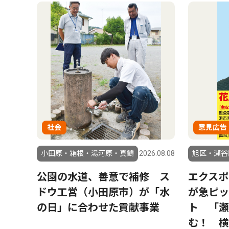
社会
意見広告
小田原・箱根・湯河原・真鶴
2026.08.08
旭区・瀬谷
公園の水道、善意で補修 ス
エクスポ
ドウ工営（小田原市）が「水
が急ピッ
の日」に合わせた貢献事業
ト 「瀬
む！ 横