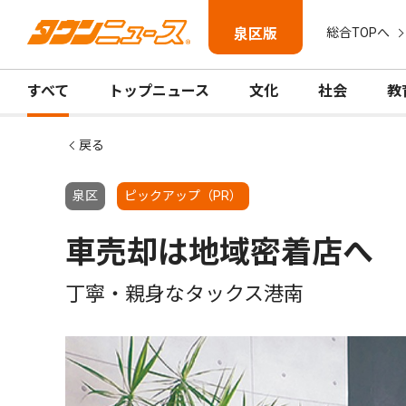
泉区版
総合TOPへ
すべて
トップニュース
文化
社会
教
戻る
泉区
ピックアップ（PR）
車売却は地域密着店へ
丁寧・親身なタックス港南