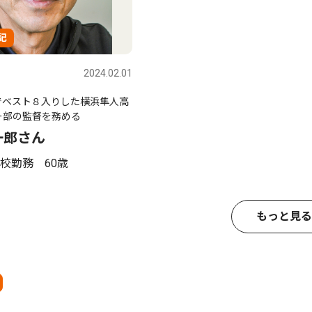
記
2024.02.01
でベスト８入りした横浜隼人高
ー部の監督を務める
一郎さん
校勤務 60歳
もっと見る