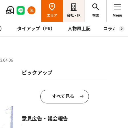
エリア
会社・IR
検索
Menu
R）
タイアップ（PR）
人物風土記
コラム
.04.06
ピックアップ
すべて見る
意見広告・議会報告