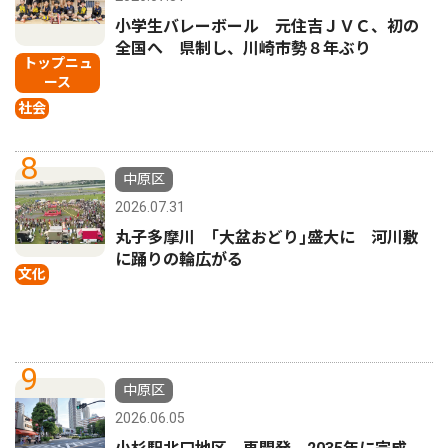
小学生バレーボール 元住吉ＪＶＣ、初の
全国へ 県制し、川崎市勢８年ぶり
トップニュ
ース
社会
8
中原区
2026.07.31
丸子多摩川 ｢大盆おどり｣盛大に 河川敷
に踊りの輪広がる
文化
9
中原区
2026.06.05