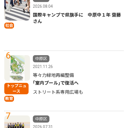
2026.08.04
国際キャンプで県旗手に 中原中１年 齋藤
さん
社会
6
中原区
2021.11.26
等々力緑地再編整備
｢室内プール｣で復活へ
トップニュ
ース
ストリート系専用広場も
教育
7
中原区
2026.07.31