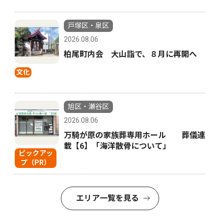
戸塚区・泉区
2026.08.06
柏尾町内会 大山詣で、８月に再開へ
文化
旭区・瀬谷区
2026.08.06
万騎が原の家族葬専用ホール 葬儀連
載【6】「海洋散骨について」
ピックアッ
プ（PR）
エリア一覧を見る