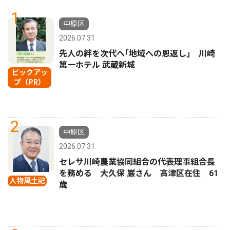
1
中原区
2026.07.31
先人の絆を次代へ｢地域への恩返し｣ 川崎
第一ホテル 武蔵新城
ピックアッ
プ（PR）
2
中原区
2026.07.31
セレサ川崎農業協同組合の代表理事組合長
を務める 大久保 巌さん 高津区在住 61
人物風土記
歳