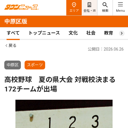
エリア
会社・IR
検索
Menu
中原区版
すべて
トップニュース
文化
社会
教育
ス
戻る
公開日：2026.06.26
中原区
スポーツ
高校野球 夏の県大会 対戦校決まる
172チームが出場