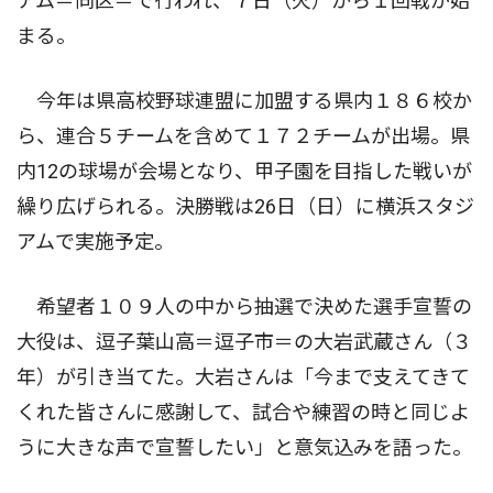
アム＝同区＝で行われ、７日（火）から１回戦が始
まる。
今年は県高校野球連盟に加盟する県内１８６校か
ら、連合５チームを含めて１７２チームが出場。県
内12の球場が会場となり、甲子園を目指した戦いが
繰り広げられる。決勝戦は26日（日）に横浜スタジ
アムで実施予定。
希望者１０９人の中から抽選で決めた選手宣誓の
大役は、逗子葉山高＝逗子市＝の大岩武蔵さん（３
年）が引き当てた。大岩さんは「今まで支えてきて
くれた皆さんに感謝して、試合や練習の時と同じよ
うに大きな声で宣誓したい」と意気込みを語った。