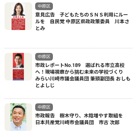
中原区
意見広告 子どもたちのＳＮＳ利用にルー
ルを 自民党 中原区県政政策委員 川本さ
とみ
中原区
市政レポートNo.189 選ばれる市立高校
へ！現場視察から挑む未来の学校づくり
みらい川崎市議会議員団 筆頭副団長 おしも
とよしじ
中原区
市政報告 樹木守り、木陰増やす取組を
日本共産党川崎市会議員団 市古 次郎