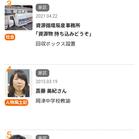
3
泉区
2021.04.22
資源循環局泉事務所
｢資源物 持ち込みどうぞ｣
社会
回収ボックス設置
4
泉区
2015.03.19
斎藤 美紀さん
岡津中学校教諭
人物風土記
5
泉区