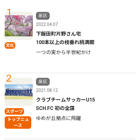
1
泉区
2022.04.07
下飯田町片野さん宅
100本以上の枝垂れ桃満開
文化
一つの実から半世紀かけ
2
泉区
2021.08.12
クラブチームサッカーU15
SCH.FC 初の全国
スポーツ
ゆめが丘拠点に飛躍
トップニュ
ース