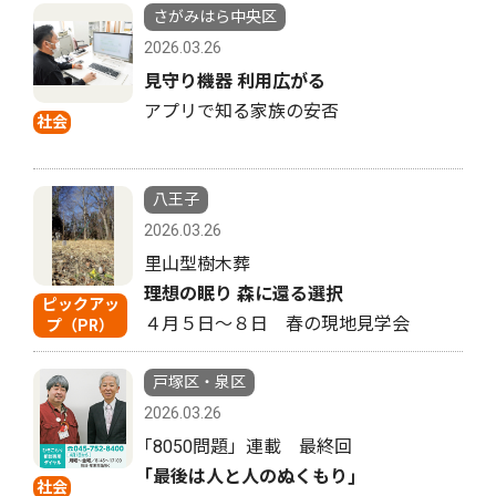
さがみはら中央区
2026.03.26
見守り機器 利用広がる
アプリで知る家族の安否
社会
八王子
2026.03.26
里山型樹木葬
理想の眠り 森に還る選択
ピックアッ
４月５日〜８日 春の現地見学会
プ（PR）
戸塚区・泉区
2026.03.26
｢8050問題」連載 最終回
｢最後は人と人のぬくもり｣
社会