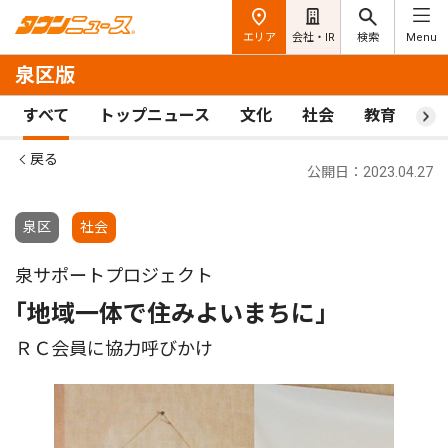
エリア
会社・IR
検索
Menu
泉区版
すべて
トップニュース
文化
社会
教育
ス
戻る
公開日：2023.04.27
泉区
社会
泉サポートプロジェクト
｢地域一体で住みよいまちに｣
ＲＣ会員に協力呼びかけ