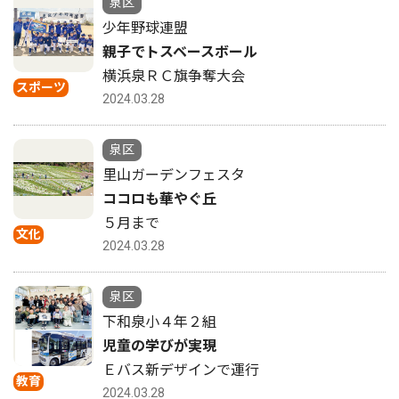
泉区
少年野球連盟
親子でトスベースボール
横浜泉ＲＣ旗争奪大会
スポーツ
2024.03.28
泉区
里山ガーデンフェスタ
ココロも華やぐ丘
５月まで
文化
2024.03.28
泉区
下和泉小４年２組
児童の学びが実現
Ｅバス新デザインで運行
教育
2024.03.28