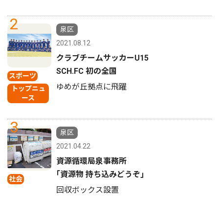
2
泉区
2021.08.12
クラブチームサッカーU15
SCH.FC 初の全国
スポーツ
ゆめが丘拠点に飛躍
トップニュ
ース
3
泉区
2021.04.22
資源循環局泉事務所
｢資源物 持ち込みどうぞ｣
社会
回収ボックス設置