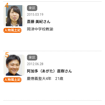
4
泉区
2015.03.19
斎藤 美紀さん
岡津中学校教諭
人物風土記
5
泉区
2012.06.28
阿加多（あがた）直樹さん
慶應義塾大4年 21歳
人物風土記