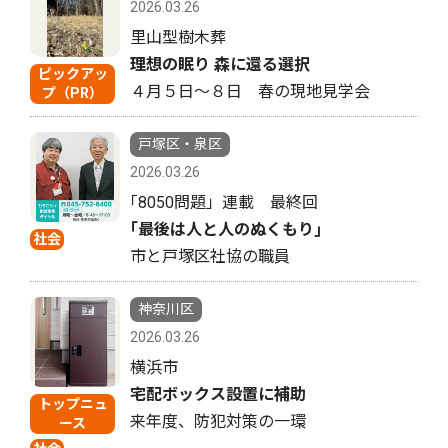
2026.03.26
里山型樹木葬
理想の眠り 森に還る選択
ピックアッ
４月５日〜８日 春の現地見学会
プ（PR）
戸塚区・泉区
2026.03.26
｢8050問題」連載 最終回
｢最後は人と人のぬくもり｣
社会
市と戸塚区社協の職員
神奈川区
2026.03.26
横浜市
宅配ボックス設置に補助
トップニュ
来年度、防犯対策の一環
ース