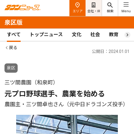
エリア
会社・IR
検索
Menu
泉区版
すべて
トップニュース
文化
社会
教育
ス
戻る
公開日：2024.01.01
泉区
三ツ間農園（和泉町）
元プロ野球選手、農業を始める
農園主・三ツ間卓也さん（元中日ドラゴンズ投手）