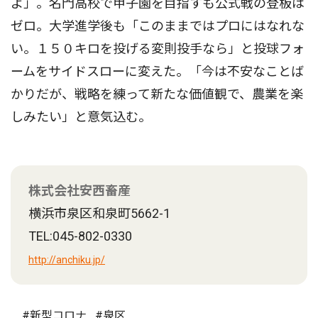
よ」。名門高校で甲子園を目指すも公式戦の登板は
ゼロ。大学進学後も「このままではプロにはなれな
い。１５０キロを投げる変則投手なら」と投球フォ
ームをサイドスローに変えた。「今は不安なことば
かりだが、戦略を練って新たな価値観で、農業を楽
しみたい」と意気込む。
株式会社安西畜産
横浜市泉区和泉町5662-1
TEL:045-802-0330
http://anchiku.jp/
#新型コロナ
#泉区