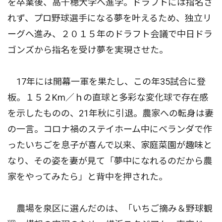
を卒業後、高千穂大学へ進学。ドラフトには指名さ
れず、プロ野球選手になる夢を叶えるため、独立リ
ーグへ進み、２０１５年のドラフト会議で中日ドラ
ゴンズから指名を受け夢を実現させた。
17年には開幕一軍を果たし、この年35試合に登
板。１５２Km／ｈの直球と多彩な変化球で存在感
を示したものの、21年秋に引退。農家への転身は妻
の一言。コロナ禍のステイホーム中にベランダで作
ったいちごを息子が喜んで以来、家庭菜園が趣味と
なり、その姿を妻が見て「夢中になれるのだから農
家をやってみたら」と背中を押された。
農場を泉区に選んだのは、「いちご摘み＆野球観