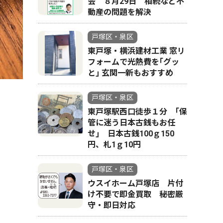
会 ８月29日 相続など不
動産の問題を解決
戸塚区・泉区
東戸塚・横浜建材工業 窓リ
フォームで光熱費を｢グッ
と｣ 玄関一新もおすすめ
戸塚区・泉区
東戸塚駅西口徒歩１分 ｢保
管に迷う日本古銭もお任
せ｣ 日本古銭100ｇ150
円、札1ｇ10円
戸塚区・泉区
ウスイホーム戸塚店 片付
け不要で即金買取 秘密厳
守・即日対応