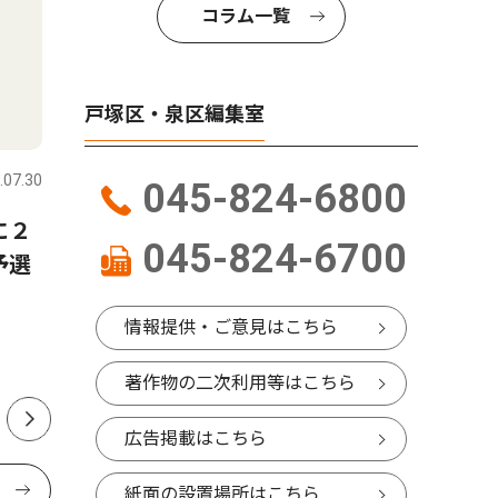
コラム一覧
戸塚区・泉区編集室
スポーツ
人物風土
.07.30
戸塚区・泉区
2026.07.30
戸塚区・泉
045-824-6800
に２
泉区在住・酒井博生さん
地域工業
045-824-6700
予選
（51） 挑戦続ける｢遅咲
る「横浜
き」レスラー 一昨年に団体
会長に就
情報提供・ご意見はこちら
も立ち上げ
ん 大洋
役 66歳
著作物の二次利用等はこちら
広告掲載はこちら
紙面の設置場所はこちら