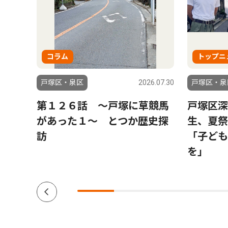
コラム
トップニ
5.09.25
戸塚区・泉区
2026.07.30
戸塚区・泉
第１２６話 〜戸塚に草競馬
戸塚区
があった１〜 とつか歴史探
生、夏
訪
「子ども
を」