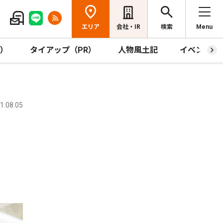
エリア
会社・IR
検索
Menu
R）
タイアップ（PR）
人物風土記
イベント
.08.05