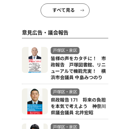
すべて見る
意見広告・議会報告
戸塚区・泉区
皆様の声をカタチに！ 市
政報告 戸塚図書館、リニ
ューアルで機能充実！ 横
浜市会議員 中島みつのり
戸塚区・泉区
県政報告 171 将来の負担
を本気で考えよう 神奈川
県議会議員 北井宏昭
戸塚区・泉区