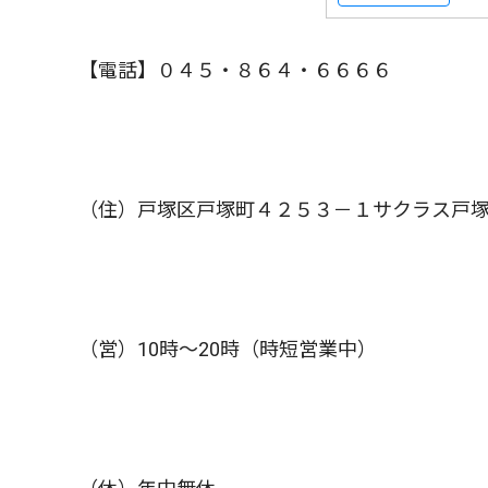
【電話】０４５・８６４・６６６６
（住）戸塚区戸塚町４２５３－１サクラス戸
（営）10時〜20時（時短営業中）