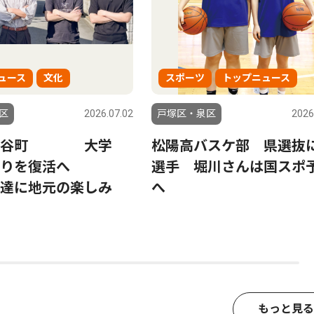
ュース
文化
スポーツ
トップニュース
区
2026.07.02
戸塚区・泉区
2026
深谷町 大学
松陽高バスケ部 県選抜
祭りを復活へ
選手 堀川さんは国スポ
達に地元の楽しみ
へ
もっと見る