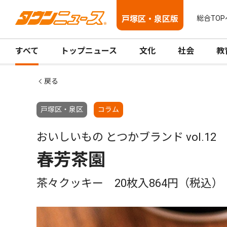
戸塚区・泉区版
総合TOP
すべて
トップニュース
文化
社会
教
戻る
戸塚区・泉区
コラム
おいしいもの とつかブランド vol.12
春芳茶園
茶々クッキー 20枚入864円（税込）