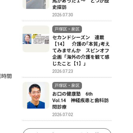
馬があった１〜 とつか歴
史探訪
2026.07.30
戸塚区・泉区
セカンドシーズン 連載
【14】 介護の｢本質｣考え
てみませんか スピンオフ
企画「海外の介護を観て感
じたこと【1】」
2026.07.23
業時間
戸塚区・泉区
お口の健康塾 6th
Vol.14 神経疾患と歯科訪
問診療
2026.07.02