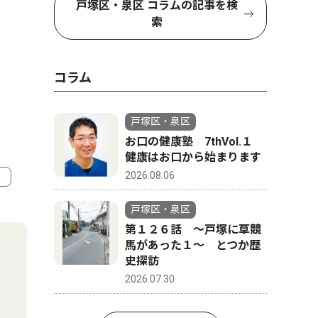
戸塚区・泉区 コラムの記事を検
索
コラム
戸塚区・泉区
お口の健康塾 7thVol.１
健康はお口から始まります
2026.08.06
4
5
戸塚区・泉区
第１２６話 〜戸塚に草競
馬があった１〜 とつか歴
史探訪
2026.07.30