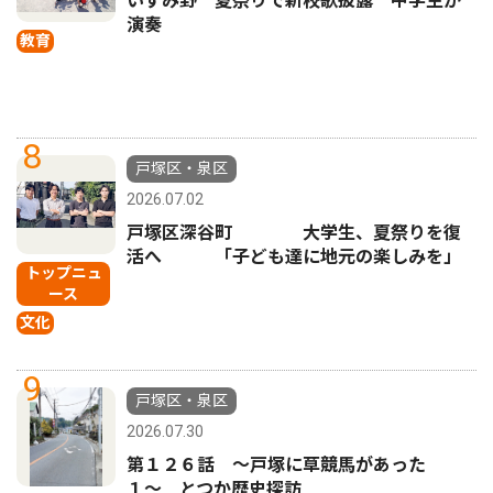
いずみ野 夏祭りで新校歌披露 中学生が
演奏
教育
8
戸塚区・泉区
2026.07.02
戸塚区深谷町 大学生、夏祭りを復
活へ 「子ども達に地元の楽しみを」
トップニュ
ース
文化
9
戸塚区・泉区
2026.07.30
第１２６話 〜戸塚に草競馬があった
１〜 とつか歴史探訪